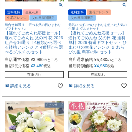
送料無料
生花花束
送料無料
生花アレンジ
生花アレンジ
父の日期間限定
父の日期間限定
組合せ16通り！ 選べる父の日ひまわり
元気いっぱいのひまわりを使った人気の
ギフトセット♪
生花 ＆ グルメセット
【遅れてごめんね応援セール】
【遅れてごめんね応援セール】
遅れてごめんね 父の日 花 2026
遅れてごめんね 父の日 花 送料
組合せ16通り！4種類から選べ
無料 2026 特選ギフトセット ひ
る鉢植アレンジ と 4種類から選
まわりの生花アレンジ ＆ わら
べるグルメ のセット
びの里 料亭の味 セット
当店通常価格
¥
3,980
当店通常価格
¥
5,480
のところ
のところ
当店特別価格
¥
3,480
当店特別価格
¥
4,980
税込
税込
在庫切れ
在庫切れ
詳細を見る
詳細を見る