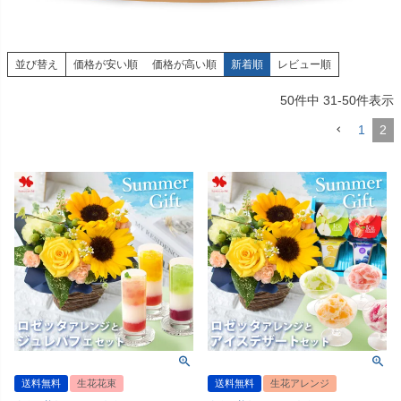
並び替え
価格が安い順
価格が高い順
新着順
レビュー順
50
件中
31
-
50
件表示
1
2
送料無料
生花花束
送料無料
生花アレンジ