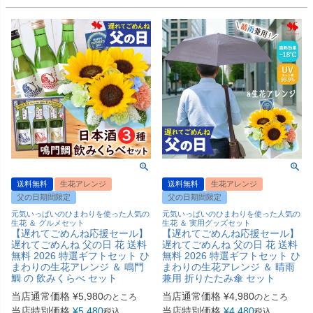
送料無料
生花アレンジ
送料無料
生花アレンジ
父の日期間限定
父の日期間限定
元気いっぱいのひまわりを使った人気の
元気いっぱいのひまわりを使った人気の
生花 ＆ グルメセット
生花 ＆ 実用グッズセット
【遅れてごめんね応援セール】
【遅れてごめんね応援セール】
遅れてごめんね 父の日 花 送料
遅れてごめんね 父の日 花 送料
無料 2026 特選ギフトセット ひ
無料 2026 特選ギフトセット ひ
まわりの生花アレンジ ＆ 鳴門
まわりの生花アレンジ ＆ 晴雨
鯛 の 飲みくらべ セット
兼用 折りたたみ傘 セット
当店通常価格
¥
5,980
当店通常価格
¥
4,980
のところ
のところ
当店特別価格
¥
5,480
当店特別価格
¥
4,480
税込
税込