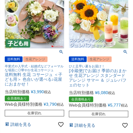
送料無料
生花アレンジ
送料無料
生花アレンジ
卒業式や入学式・結婚式などフォーマル
ひと足早い夏をお届け！
な場面に◎華やか生花コサージュ
[冷蔵便]でお届け 季節のおまか
送料無料 生花 コサージュ ＜子
せ 生花アレンジ スタンダード
ども用＞ 色合いが選べる♪花屋
アレンジ サマー ＆ ジュレパフ
におまかせ！
ェのセット
当店特別価格
¥
3,990
税込
当店特別価格
¥
6,080
税込
会員価格あり
会員価格あり
Web会員様特別価格
¥
3,790
税込
Web会員様特別価格
¥
5,777
税込
在庫切れ
在庫切れ
詳細を見る
詳細を見る