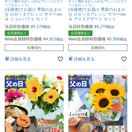
すぐに飾れるおしゃれなアレンジとスイ
すぐに飾れるおしゃれなアレンジとスイ
ーツをセットで♪
ーツをセットで♪
[冷蔵便]でお届け 季節のおまか
[冷蔵便]でお届け 季節のおまか
せ ロゼッタアレンジ サマーver
せ ロゼッタアレンジ サマーver
＆ ジュレパフェ セット
＆ アイスデザート セット
当店特別価格
¥
5,179
当店特別価格
¥
6,270
税込
税込
会員価格あり
会員価格あり
Web会員様特別価格
¥
4,921
Web会員様特別価格
¥
5,956
税込
税込
在庫切れ
在庫切れ
詳細を見る
詳細を見る