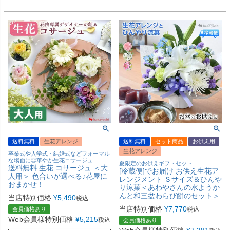
送料無料
生花アレンジ
送料無料
セット商品
お供え用
生花アレンジ
卒業式や入学式・結婚式などフォーマル
な場面に◎華やか生花コサージュ
夏限定のお供えギフトセット
送料無料 生花 コサージュ ＜大
[冷蔵便]でお届け お供え生花ア
人用＞ 色合いが選べる♪花屋に
レンジメント Ｓサイズ＆ひんや
おまかせ！
り涼菓＜あわやさんの水ようか
んと和三盆わらび餅のセット＞
当店特別価格
¥
5,490
税込
当店特別価格
¥
7,770
会員価格あり
税込
Web会員様特別価格
¥
5,215
税込
会員価格あり