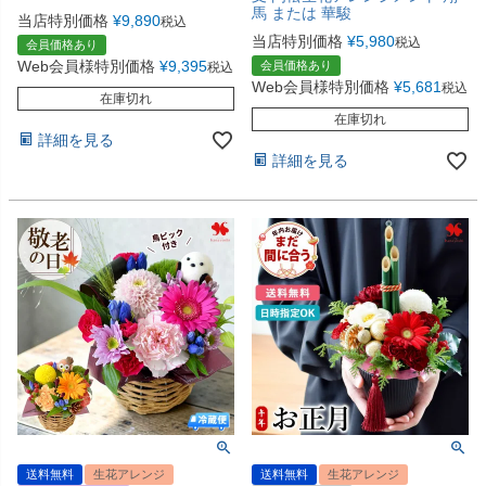
馬 または 華駿
当店特別価格
¥
9,890
税込
当店特別価格
¥
5,980
税込
会員価格あり
Web会員様特別価格
¥
9,395
会員価格あり
税込
Web会員様特別価格
¥
5,681
税込
在庫切れ
在庫切れ
詳細を見る
詳細を見る
送料無料
生花アレンジ
送料無料
生花アレンジ