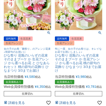
送料無料
生花花束
送料無料
生花花束
生花アレンジ
生花アレンジ
女の子のお祭「雛祭り」のアレンジ花束
年に一度、女の子のお祭りは、キレイな
♪初節句のお祝いに
お花でお祝いしましょ♪
ひな祭り 花瓶のいらずの花束
ひな祭り 花瓶のいらずの花束
そのままブーケ か 生花アレン
そのままブーケ か 生花アレン
ジ から選べるお花 と ひなあら
ジ から選べるお花 桃の節句の
れセット 桃の節句の花飾り ひ
花飾り ひなまつり 3/3までお届
なまつり 3/3までお届け
け
当店特別価格
¥
4,580
当店特別価格
¥
3,980
税込
税込
会員価格あり
会員価格あり
Web会員様特別価格
¥
4,350
Web会員様特別価格
¥
3,781
税込
税込
在庫切れ
在庫切れ
詳細を見る
詳細を見る