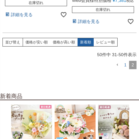
Web会員様特別価格
¥
7,381
税込
在庫切れ
在庫切れ
詳細を見る
詳細を見る
並び替え
価格が安い順
価格が高い順
新着順
レビュー順
50
件中
31
-
50
件表示
1
2
新着商品