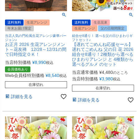
送料無料
生花アレンジ
送料無料
生花花束
年末お届け限定
生花アレンジ
父の日期間限定
当店人気の門松風生花アレンジ豪華バー
組合せ8通り！ 選べる父の日ひまわりギ
ジョン♪
フトセット♪
お正月 2026 生花アレンジメン
【遅れてごめんね応援セール】
ト～花友禅 12/28～12/31の間
遅れてごめんね 父の日 花 2026
で日時指定ＯＫ！
組合せ8通り！2種類から選べる
ひまわりアレンジ と 4種類から
当店特別価格
¥
8,990
税込
選べるグルメ のセット
会員価格あり
当店通常価格
¥
4,480
のところ
Web会員様特別価格
¥
8,540
税込
当店特別価格
¥
3,980
税込
在庫切れ
在庫切れ
詳細を見る
詳細を見る