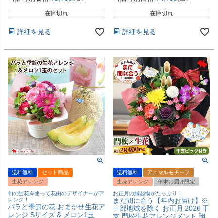
在庫切れ
在庫切れ
詳細を見る
詳細を見る
送料無料
セット商品
送料無料
アニマルモチーフ
生花アレンジ
生花アレンジ
年末お届け限定
旬の生花を使って花由のデザイナーがア
お正月の縁起物がたっぷり！
レンジ！
まだ間に合う【年内お届け】※
バラと季節の花 おまかせ生花ア
一部地域を除く お正月 2026 干
レンジ Sサイズ & メロン1玉
支 門松生花アレンジメント 翔