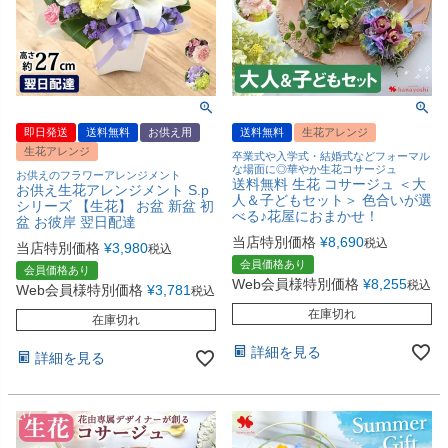
即日発送
送料無料
お供え用
送料無料
生花アレンジ
生花アレンジ
卒業式や入学式・結婚式などフォーマル
な場面に◎華やか生花コサージュ
お供えのフラワーアレンジメント
送料無料 生花 コサージュ ＜大
お供え生花アレンジメント S.p
人＆子どもセット＞ 色合いが選
シリーズ 【生花】 お盆 新盆 初
べる♪花屋におまかせ！
盆 お彼岸 翌日配達
当店特別価格
¥
8,690
税込
当店特別価格
¥
3,980
税込
会員価格あり
会員価格あり
Web会員様特別価格
¥
8,255
税込
Web会員様特別価格
¥
3,781
税込
在庫切れ
在庫切れ
詳細を見る
詳細を見る