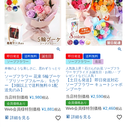
即日発送
送料無料
誕生日
即日発送
送料無料
ソープフラワー
ソープフラワー
造花
本物のような美しさに、思わずうっとり
人気急上昇！石けんのお花 ソープフラ
♪
ワー サプライズ お誕生日・お祝い・プ
ソープフラワー 花束 5輪ブーケ
レゼントなどに人気！
【土日も発送】 即日発送対応
「プリソープフルール」 5カラ
ソープフラワー キュートシャボ
ー 【3個以上で送料無料※1配
ンブーケ
送先のみ】
当店特別価格
¥
2,590
税込
当店特別価格
¥
1,980
税込
会員価格あり
会員価格あり
Web会員様特別価格
¥
2,460
税込
Web会員様特別価格
¥
1,881
税込
詳細を見る
詳細を見る