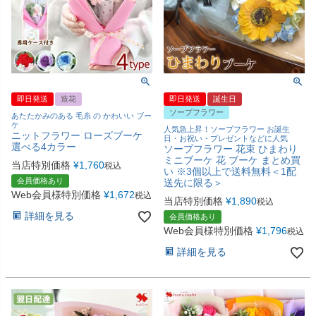
即日発送
造花
即日発送
誕生日
ソープフラワー
あたたかみのある 毛糸 の かわいい ブー
ケ
人気急上昇！ソープフラワー お誕生
ニットフラワー ローズブーケ
日・お祝い・プレゼントなどに人気
選べる4カラー
ソープフラワー 花束 ひまわり
ミニブーケ 花 ブーケ まとめ買
当店特別価格
¥
1,760
税込
い ※3個以上で送料無料＜1配
会員価格あり
送先に限る＞
Web会員様特別価格
¥
1,672
税込
当店特別価格
¥
1,890
税込
詳細を見る
会員価格あり
Web会員様特別価格
¥
1,796
税込
詳細を見る