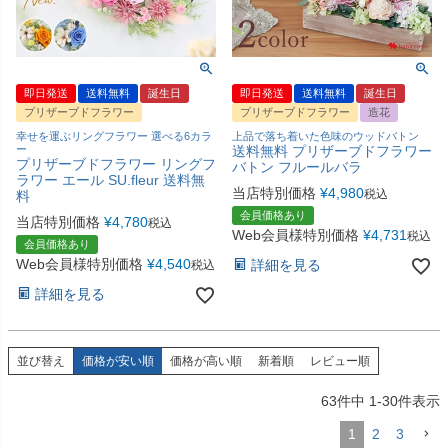
即日発送
送料無料
誕生日
即日発送
送料無料
誕生日
プリザーブドフラワー
プリザーブドフラワー
造花
幸せを運ぶリングフラワー 選べる6カラ
上品で落ち着いた色味のウッドバトン
ー
送料無料 プリザーブドフラワー
プリザーブドフラワー リングフ
バトン フルールバラ
ラワー エール SU.fleur 送料無
当店特別価格
¥
4,980
税込
料
会員価格あり
当店特別価格
¥
4,780
税込
Web会員様特別価格
¥
4,731
税込
会員価格あり
Web会員様特別価格
¥
4,540
詳細を見る
税込
詳細を見る
並び替え
価格が安い順
価格が高い順
新着順
レビュー順
63
件中
1
-
30
件表示
1
2
3