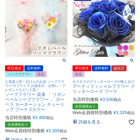
即日発送
送料無料
即日発送
送料無料
誕生日
ソープフラワー
造花
造花
人気急上昇！石けんのお花 ソープフラ
キラキラのグリッターローズが映える◎
ワー サプライズ お誕生日・お祝い・プ
アーティフィシャルフラワー グ
レゼントなどに人気！
リッターローズ ブーケ
ソープフラワー 花束 「 リボン
ベールソープフラワー 」 ガー
当店特別価格
¥
3,500
税込
ベラ カーネーション チューリ
会員価格あり
ップ ブーケ 2カラー
Web会員様特別価格
¥
3,325
税込
当店特別価格
¥
3,480
税込
詳細を見る
会員価格あり
Web会員様特別価格
¥
3,305
税込