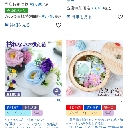
ラー
当店特別価格
¥
3,680
税込
当店特別価格
¥
3,780
税込
会員価格あり
Web会員様特別価格
¥
3,495
詳細を見る
税込
詳細を見る
送料無料
お供え用
即日発送
送料無料
誕生日
ソープフラワー
造花
プリザーブドフラワー
造花
枯れないお花 お供えアレンジ
お菓子箱を開けるようなわくわく感と和
お供え ソープフラワー お供え
のやさしい趣を楽しめる◎
プリザーブドフラワー 花菓子箱