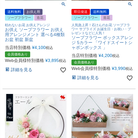
送料無料
お供え用
即日発送
送料無料
ソープフラワー
造花
ソープフラワー
造花
枯れないお花 お供えアレンジ
人気急上昇！石けんのお花 ソープフラ
お供え ソープフラワー お供え
ワー サプライズ お誕生日・お祝い・プ
レゼントなどに人気！
用アレンジメント 選べる4種類
ソープフラワー ボックスアレン
お盆 初盆 新盆
ジ 5カラー 「ワイドスイートシ
当店特別価格
¥
4,100
ャボンボックス 」
税込
会員価格あり
当店特別価格
¥
4,200
税込
Web会員様特別価格
¥
3,895
税込
会員価格あり
Web会員様特別価格
¥
3,990
税込
詳細を見る
詳細を見る