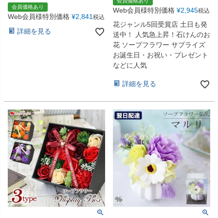
会員価格あり
会員価格あり
Web会員様特別価格
¥
2,945
税込
Web会員様特別価格
¥
2,841
税込
花ジャンル5回受賞店 土日も発
詳細を見る
送中！ 人気急上昇！石けんのお
花 ソープフラワー サプライズ
お誕生日・お祝い・プレゼント
などに人気
詳細を見る