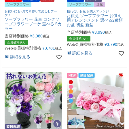
ソープフラワー
ソープフラワー
造花
お祝いにも♪見て＆香りで楽しむブー
枯れないお花 お供えアレンジ
ケ！
お供え ソープフラワー お供え
ソープフラワー 花束 ロングソ
用アレンジメント 選べる2種類
ープフラワーブーケ 選べる 5カ
お盆 初盆 新盆
ラー
当店特別価格
¥
3,990
税込
当店特別価格
¥
3,980
税込
会員価格あり
会員価格あり
Web会員様特別価格
¥
3,790
税込
Web会員様特別価格
¥
3,781
税込
詳細を見る
詳細を見る