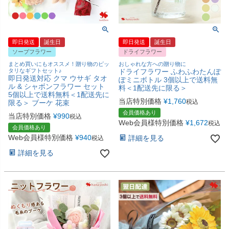
即日発送
誕生日
即日発送
誕生日
ソープフラワー
ドライフラワー
まとめ買いにもオススメ！贈り物のピッ
おしゃれな方への贈り物に
タリなギフトセット♪
ドライフラワー ふわふわたんぽ
即日発送対応 クマ ウサギ タオ
ぽミニボトル 3個以上で送料無
ル & シャボンフラワー セット
料＜1配送先に限る＞
5個以上で送料無料＜1配送先に
当店特別価格
¥
1,760
税込
限る＞ ブーケ 花束
会員価格あり
当店特別価格
¥
990
税込
Web会員様特別価格
¥
1,672
税込
会員価格あり
Web会員様特別価格
¥
940
詳細を見る
税込
詳細を見る