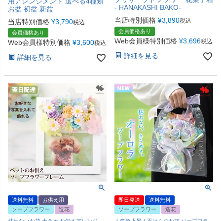
用アレンジメント 選べる4種類
- HANAKASHI BAKO-
お盆 初盆 新盆
当店特別価格
¥
3,890
税込
当店特別価格
¥
3,790
税込
会員価格あり
会員価格あり
Web会員様特別価格
¥
3,696
税込
Web会員様特別価格
¥
3,600
税込
詳細を見る
詳細を見る
送料無料
お供え用
即日発送
送料無料
ソープフラワー
造花
ソープフラワー
造花