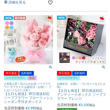
詳細を見る
即日発送
送料無料
即日発送
送料無料
ソープフラワー
造花
ソープフラワー
人気急上昇！石けんのお花 ソープフラ
お誕生日・お祝い・プレゼントなどに人
ワー サプライズ お誕生日・お祝い・プ
気♪
レゼントなどに人気！
【土日も発送】 即日発送対応
【土日も発送】 即日発送対応
アンティークボックス ソープフ
ソープフラワー フローリッシュ
ラワー アレンジ
シャボン手付きボックス
当店特別価格
¥
3,100
税込
当店特別価格
¥
2,990
税込