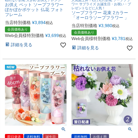
枯れないお花 大きめ お供えアレンジ
人気急上昇！石けんのお花 ソープフラ
お供え ペット ソープフラワー
ワー サプライズ お誕生日・お祝い・プ
レゼントなどに人気！
ぽかぽかポケット 仏花 フォト
ソープフラワー 花束 2カラー
フレーム
「オーロラソープフラワー 」
当店特別価格
¥
3,894
税込
当店特別価格
¥
3,980
税込
会員価格あり
会員価格あり
Web会員様特別価格
¥
3,699
税込
Web会員様特別価格
¥
3,781
税込
詳細を見る
詳細を見る
即日発送
送料無料
誕生日
送料無料
お供え用