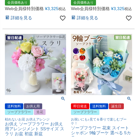
会員価格あり
会員価格あり
Web会員様特別価格
¥
3,325
Web会員様特別価格
¥
3,325
税込
税込
詳細を見る
詳細を見る
送料無料
お供え用
即日発送
送料無料
誕生日
ソープフラワー
造花
ソープフラワー
枯れないお花 お供えアレンジ
お祝いにも♪見て＆香りで楽しむブー
お供え ソープフラワー お供え
ケ！
ソープフラワー 花束 スイート
用アレンジメント SSサイズ ス
シャボン 9輪ブーケ 選べる 5カ
ラリ お盆 初盆 新盆