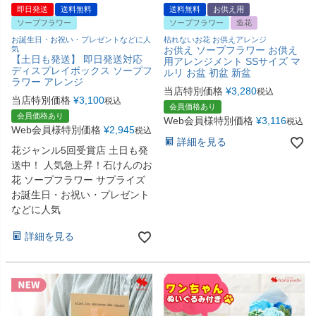
即日発送
送料無料
送料無料
お供え用
ソープフラワー
ソープフラワー
造花
お誕生日・お祝い・プレゼントなどに人
枯れないお花 お供えアレンジ
気
お供え ソープフラワー お供え
【土日も発送】 即日発送対応
用アレンジメント SSサイズ マ
ディスプレイボックス ソープフ
ルリ お盆 初盆 新盆
ラワー アレンジ
当店特別価格
¥
3,280
税込
当店特別価格
¥
3,100
税込
会員価格あり
会員価格あり
Web会員様特別価格
¥
3,116
税込
Web会員様特別価格
¥
2,945
税込
詳細を見る
花ジャンル5回受賞店 土日も発
送中！ 人気急上昇！石けんのお
花 ソープフラワー サプライズ
お誕生日・お祝い・プレゼント
などに人気
詳細を見る