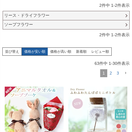
2
件中
1
-
2
件表示
リース・ドライフラワー
ソープフラワー
2
件中
1
-
2
件表示
並び替え
価格が安い順
価格が高い順
新着順
レビュー順
63
件中
1
-
30
件表示
1
2
3