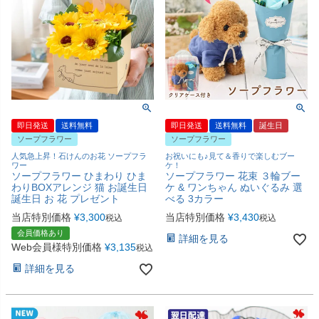
即日発送
送料無料
即日発送
送料無料
誕生日
ソープフラワー
ソープフラワー
人気急上昇！石けんのお花 ソープフラ
お祝いにも♪見て＆香りで楽しむブー
ワー
ケ！
ソープフラワー ひまわり ひま
ソープフラワー 花束 ３輪ブー
わりBOXアレンジ 猫 お誕生日
ケ & ワンちゃん ぬいぐるみ 選
誕生日 お 花 プレゼント
べる 3カラー
当店特別価格
¥
3,300
当店特別価格
¥
3,430
税込
税込
会員価格あり
詳細を見る
Web会員様特別価格
¥
3,135
税込
詳細を見る