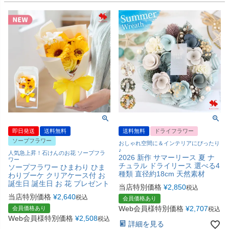
即日発送
送料無料
送料無料
ドライフラワー
ソープフラワー
おしゃれ空間に＆インテリアにぴったり
♪
人気急上昇！石けんのお花 ソープフラ
2026 新作 サマーリース 夏 ナ
ワー
チュラル ドライリース 選べる4
ソープフラワー ひまわり ひま
種類 直径約18cm 天然素材
わりブーケ クリアケース付 お
誕生日 誕生日 お 花 プレゼント
当店特別価格
¥
2,850
税込
当店特別価格
¥
2,640
税込
会員価格あり
Web会員様特別価格
¥
2,707
会員価格あり
税込
Web会員様特別価格
¥
2,508
税込
詳細を見る