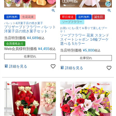
送料無料
生花花束
即日発送
送料無料
誕生日
ソープフラワー
パレット&洋菓子店の焼き菓子
プリザーブドフラワー パレット
お祝いにも♪見て＆香りで楽しむブー
洋菓子店の焼き菓子セット
ケ！
ソープフラワー 花束 スタンド
当店特別価格
¥
4,689
税込
スイートシャボン 14輪ブーケ
選べる 5カラー
会員価格あり
Web会員様特別価格
¥
4,455
税込
当店特別価格
¥
5,800
税込
在庫切れ
在庫切れ
詳細を見る
詳細を見る