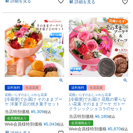
詳細を見る
詳細を見る
送料無料
生花花束
送料無料
生花花束
花瓶いらずのおしゃれな花束
花瓶いらずのおしゃれな花束
[冷蔵便]でお届け そのままブー
[冷蔵便]でお届け 花瓶の要らな
ケ 洋菓子店の焼き菓子セット
い花束 そのままブーケ ガトー
クラシックショコラのセット
当店特別価格
¥
5,309
税込
当店特別価格
¥
6,180
税込
会員価格あり
会員価格あり
Web会員様特別価格
¥
5,043
税込
Web会員様特別価格
¥
5,870
税込
詳細を見る