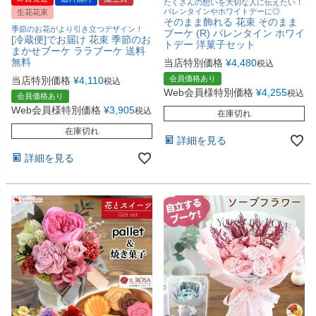
たくさんの想いを大切な人に伝えたい！
バレンタインやホワイトデーに◎
生花花束
そのまま飾れる 花束 そのまま
季節のお花がより引き立つデザイン！
ブーケ (R) バレンタイン ホワイ
[冷蔵便]でお届け 花束 季節のお
トデー 洋菓子セット
まかせブーケ ララブーケ 送料
無料
当店特別価格
¥
4,480
税込
会員価格あり
当店特別価格
¥
4,110
税込
Web会員様特別価格
¥
4,255
税込
会員価格あり
Web会員様特別価格
¥
3,905
税込
在庫切れ
在庫切れ
詳細を見る
詳細を見る