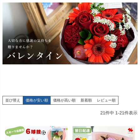
並び替え
価格が安い順
価格が高い順
新着順
レビュー順
21
件中
1
-
21
件表示