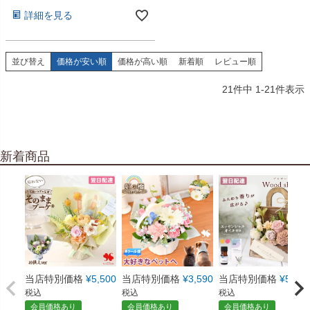
詳細を見る
並び替え
価格が安い順
価格が高い順
新着順
レビュー順
21
件中
1
-
21
件表示
新着商品
当店特別価格
¥
5,500
当店特別価格
¥
3,590
当店特別価格
¥
5,550
税込
税込
税込
会員価格あり
会員価格あり
会員価格あり