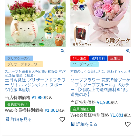
クリアケース付
即日発送
送料無料
誕生日
プリザーブドフラワー
ソープフラワー
スポーツを頑張る人を応援♪ 祝賀会 MVP
本物のような美しさに、思わずうっとり
記念品 贈呈 に最適♪
♪
土日も発送 プリザーブドフラワ
ソープフラワー 花束 5輪ブーケ
ー リトルレジンポット スポー
「プリソープフルール」 5カラ
ツ応援 6種類
ー 【3個以上で送料無料※1配
送先のみ】
当店特別価格
¥
1,980
税込
当店特別価格
¥
1,980
税込
会員価格あり
会員価格あり
Web会員様特別価格
¥
1,881
税込
Web会員様特別価格
¥
1,881
税込
詳細を見る
詳細を見る