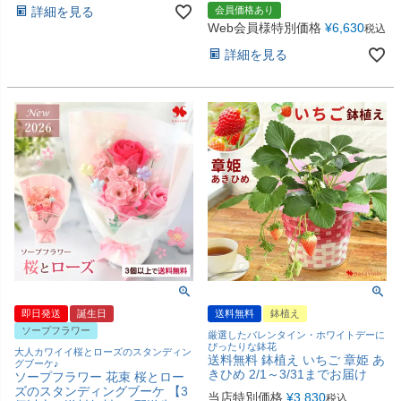
詳細を見る
会員価格あり
Web会員様特別価格
¥
6,630
税込
詳細を見る
即日発送
誕生日
送料無料
鉢植え
ソープフラワー
厳選したバレンタイン・ホワイトデーに
ぴったりな鉢花
大人カワイイ桜とローズのスタンディン
送料無料 鉢植え いちご 章姫 あ
グブーケ♪
きひめ 2/1～3/31までお届け
ソープフラワー 花束 桜とロー
ズのスタンディングブーケ 【3
当店特別価格
¥
3,830
税込