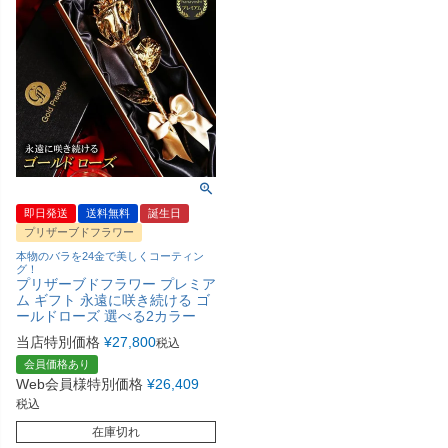
即日発送
送料無料
誕生日
プリザーブドフラワー
本物のバラを24金で美しくコーティン
グ！
プリザーブドフラワー プレミア
ム ギフト 永遠に咲き続ける ゴ
ールドローズ 選べる2カラー
当店特別価格
¥
27,800
税込
会員価格あり
Web会員様特別価格
¥
26,409
税込
在庫切れ