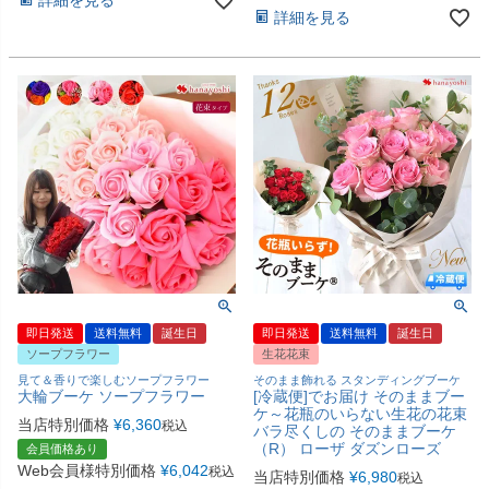
詳細を見る
即日発送
送料無料
誕生日
即日発送
送料無料
誕生日
ソープフラワー
生花花束
見て＆香りで楽しむソープフラワー
そのまま飾れる スタンディングブーケ
大輪ブーケ ソープフラワー
[冷蔵便]でお届け そのままブー
ケ～花瓶のいらない生花の花束
当店特別価格
¥
6,360
税込
バラ尽くしの そのままブーケ
（R） ローザ ダズンローズ
会員価格あり
Web会員様特別価格
¥
6,042
税込
当店特別価格
¥
6,980
税込