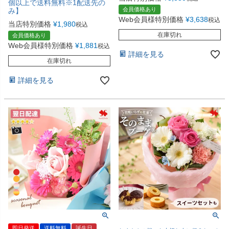
個以上で送料無料※1配送先の
会員価格あり
み】
Web会員様特別価格
¥
3,638
税込
当店特別価格
¥
1,980
税込
在庫切れ
会員価格あり
Web会員様特別価格
¥
1,881
税込
詳細を見る
在庫切れ
詳細を見る
即日発送
送料無料
誕生日