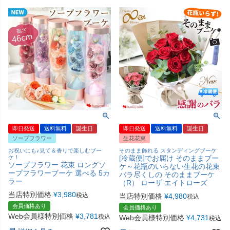
即日発送
送料無料
誕生日
即日発送
送料無料
誕生日
ソープフラワー
生花花束
お祝いにも♪見て＆香りで楽しむブー
そのまま飾れる スタンディングブーケ
ケ！
[冷蔵便]でお届け そのままブー
ソープフラワー 花束 ロングソ
ケ～花瓶のいらない生花の花束
ープフラワーブーケ 選べる 5カ
バラ尽くしの そのままブーケ
ラー
（R） ローザ エイトローズ
当店特別価格
¥
3,980
税込
当店特別価格
¥
4,980
税込
会員価格あり
会員価格あり
Web会員様特別価格
¥
3,781
税込
Web会員様特別価格
¥
4,731
税込