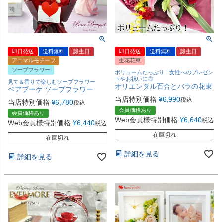
即日発送
送料無料
誕生日
即日発送
送料無料
誕生日
アニマルモチーフ
生花花束
ソープフラワー
ボリュームたっぷり！女性へのプレゼン
トやお祝いに◎
見て＆香りで楽しむソープフラワー
オリエンタル百合とバラの花束
ベアブーケ ソープフラワー
当店特別価格
¥
6,990
税込
当店特別価格
¥
6,780
税込
会員価格あり
会員価格あり
Web会員様特別価格
¥
6,640
税込
Web会員様特別価格
¥
6,440
税込
在庫切れ
在庫切れ
詳細を見る
詳細を見る