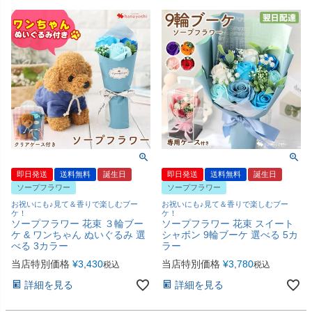
即日発送
送料無料
誕生日
即日発送
送料無料
誕生日
ソープフラワー
ソープフラワー
お祝いにも♪見て＆香りで楽しむブー
お祝いにも♪見て＆香りで楽しむブー
ケ！
ケ！
ソープフラワー 花束 ３輪ブー
ソープフラワー 花束 スイート
ケ & ワンちゃん ぬいぐるみ 選
シャボン 9輪ブーケ 選べる 5カ
べる 3カラー
ラー
当店特別価格
¥
3,430
当店特別価格
¥
3,780
税込
税込
詳細を見る
詳細を見る