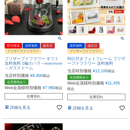
即日発送
送料無料
誕生日
送料無料
誕生日
プリザーブドフラワー
プリザーブドフラワー
プリザーブドフラワー ギフト
時計付きフォトフレーム プリザ
送料無料 1輪のバラ～evermore
ーブドフラワー 送料無料
～ガラスドーム
当店特別価格
¥
12,100
税込
当店特別価格
¥
8,400
税込
会員価格あり
会員価格あり
Web会員様特別価格
¥
11,495
Web会員様特別価格
¥
7,980
税込
税込
在庫切れ
在庫切れ
詳細を見る
詳細を見る