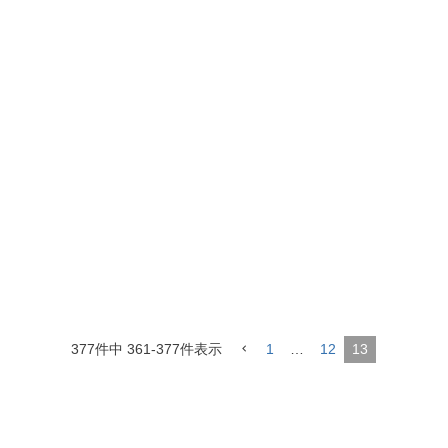
377
件中
361
-
377
件表示
1
…
12
13