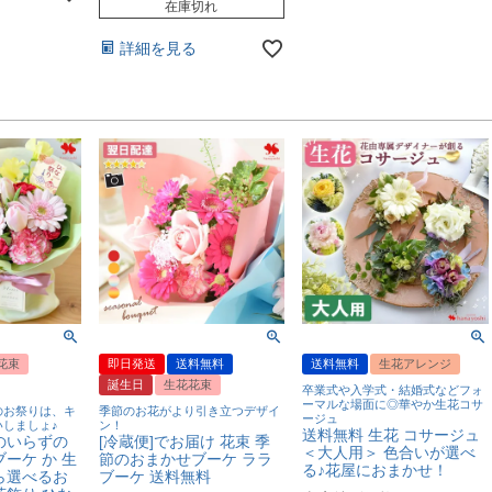
在庫切れ
詳細を見る
花束
即日発送
送料無料
送料無料
生花アレンジ
誕生日
生花花束
卒業式や入学式・結婚式などフォ
ーマルな場面に◎華やか生花コサ
のお祭りは、キ
季節のお花がより引き立つデザイ
ージュ
しましょ♪
ン！
送料無料 生花 コサージュ
のいらずの
[冷蔵便]でお届け 花束 季
＜大人用＞ 色合いが選べ
ーケ か 生
節のおまかせブーケ ララ
る♪花屋におまかせ！
ら選べるお
ブーケ 送料無料