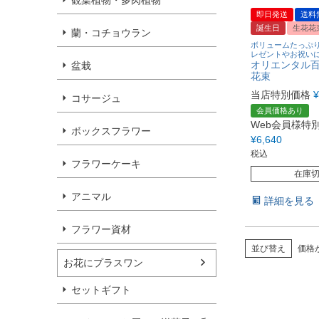
観葉植物・多肉植物
即日発送
送料
誕生日
生花花
蘭・コチョウラン
ボリュームたっぷ
レゼントやお祝い
オリエンタル
盆栽
花束
当店特別価格
¥
コサージュ
会員価格あり
Web会員様特
ボックスフラワー
¥
6,640
税込
フラワーケーキ
在庫
アニマル
詳細を見る
フラワー資材
並び替え
価格
お花にプラスワン
セットギフト