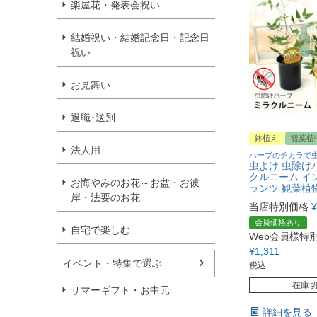
楽屋花・発表会祝い
結婚祝い・結婚記念日・記念日
祝い
お見舞い
退職･送別
鉢植え
観葉植
法人用
ハーブのチカラで
虫よけ 虫除け
クルニーム イ
お悔やみのお花～お盆・お彼
ランツ 観葉植
岸・法要のお花
当店特別価格
¥
会員価格あり
自宅で楽しむ
Web会員様特
¥
1,311
イベント・特集で選ぶ
税込
在庫
サマーギフト・お中元
詳細を見る