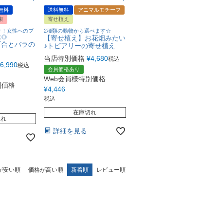
無料
送料無料
アニマルモチーフ
束
寄せ植え
り！女性へのプ
2種類の動物から選べます☆
に◎
【寄せ植え】お花畑みたい
百合とバラの
♪トピアリーの寄せ植え
当店特別価格
¥
4,680
税込
6,990
税込
会員価格あり
Web会員様特別価格
別価格
¥
4,446
税込
在庫切れ
切れ
詳細を見る
が安い順
価格が高い順
新着順
レビュー順