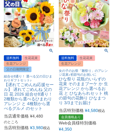
送料無料
生花花束
送料無料
生花花束
生花アレンジ
生花アレンジ
父の日期間限定
女の子のお祭「雛祭り」のアレン
ジ花束♪初節句のお祝いに
組合せ8通り！ 選べる父の日ひま
ひな祭り 花瓶のいらずの
わりギフトセット♪
花束 そのままブーケ か 生
【遅れてごめんね応援セー
花アレンジ から選べるお
ル】 遅れてごめんね 父の
花 と ひなあられセット 桃
日 花 2026 組合せ8通り！
の節句の花飾り ひなまつ
2種類から選べるひまわり
り 3/3までお届け
アレンジ と 4種類から選
べるグルメ のセット
当店特別価格
¥
4,580
税込
当店通常価格
¥
4,480
会員価格あり
のところ
Web会員様特別価格
当店特別価格
¥
3,980
税込
¥
4,350