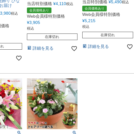
花飾り ひな
当店特別価格
¥
5,490
税込
当店特別価格
¥
4,110
税込
でお届け
会員価格あり
会員価格あり
3,980
税込
Web会員様特別価格
Web会員様特別価格
¥
5,215
¥
3,905
別価格
税込
税込
在庫切れ
在庫切れ
詳細を見る
切れ
詳細を見る