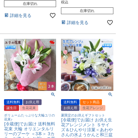
税込
在庫切れ
在庫切れ
詳細を見る
詳細を見る
送料無料
お供え用
送料無料
セット商品
誕生日
生花花束
お供え用
生花アレンジ
ボリュームたっぷりな大輪ユリの
夏限定のお供えギフトセット
花束♪
[冷蔵便]でお届け お供え生
[冷蔵便]でお届け 送料無料
花アレンジメント Ｓサイ
花束 大輪 オリエンタルリ
ズ＆ひんやり涼菓＜あわや
リーのブーケ ＜3本＞ 3カ
さんの水ようかんと和三盆