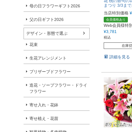
花 桃の節句の
まつり 3/3ま
母の日フラワーギフト2026
当店特別価格
¥
父の日ギフト2026
会員価格あり
Web会員様特
¥
3,781
デザイン・形態で選ぶ
税込
花束
在庫
詳細を見る
生花アレンジメント
プリザーブドフラワー
造花・ソープフラワー・ドライ
フラワー
寄せ入れ・花鉢
寄せ植え・花苗