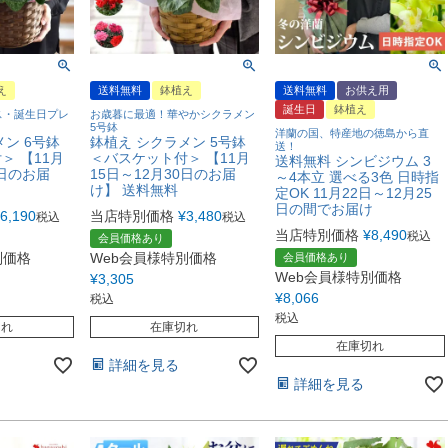
え
送料無料
鉢植え
送料無料
お供え用
誕生日
鉢植え
ス・誕生日プレ
お歳暮に最適！華やかシクラメン
5号鉢
洋蘭の国、特産地の徳島から直
ン 6号鉢
鉢植え シクラメン 5号鉢
送！
＞ 【11月
＜バスケット付＞ 【11月
送料無料 シンビジウム 3
5日のお届
15日～12月30日のお届
～4本立 選べる3色 日時指
け】 送料無料
定OK 11月22日～12月25
日の間でお届け
6,190
当店特別価格
¥
3,480
税込
税込
当店特別価格
¥
8,490
税込
会員価格あり
別価格
Web会員様特別価格
会員価格あり
Web会員様特別価格
¥
3,305
¥
8,066
税込
税込
切れ
在庫切れ
在庫切れ
詳細を見る
詳細を見る