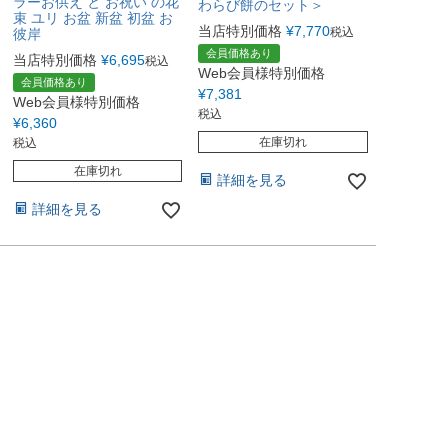
ラーお供え と お祝い の花
わらび餅のセット＞
束 ユリ お盆 新盆 初盆 お
当店特別価格
¥
7,770
税込
彼岸
会員価格あり
当店特別価格
¥
6,695
税込
Web会員様特別価格
会員価格あり
¥
7,381
Web会員様特別価格
税込
¥
6,360
在庫切れ
税込
在庫切れ
詳細を見る
詳細を見る