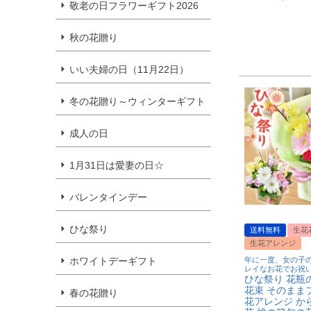
敬老の日フラワーギフト2026
秋の花贈り
いい夫婦の日（11月22日）
冬の花贈り～ウィンターギフト
成人の日
1月31日は愛妻の日☆
バレンタインデー
ひな祭り
送料無料
生花
生花アレンジ
ホワイトデーギフト
年に一度、女の子
レイなお花でお祝い
ひな祭り 花瓶
花束 そのままブ
春の花贈り
花アレンジ か