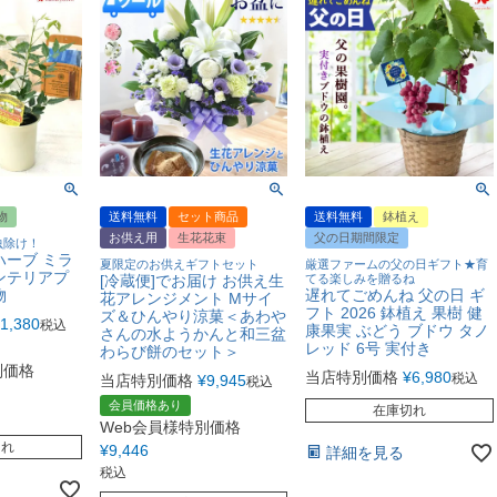
物
送料無料
セット商品
送料無料
鉢植え
お供え用
生花花束
父の日期間限定
虫除け！
ハーブ ミラ
夏限定のお供えギフトセット
厳選ファームの父の日ギフト★育
ンテリアプ
[冷蔵便]でお届け お供え生
てる楽しみを贈るね
物
遅れてごめんね 父の日 ギ
花アレンジメント Mサイ
フト 2026 鉢植え 果樹 健
ズ＆ひんやり涼菓＜あわや
1,380
税込
康果実 ぶどう ブドウ タノ
さんの水ようかんと和三盆
レッド 6号 実付き
わらび餅のセット＞
別価格
当店特別価格
¥
6,980
税込
当店特別価格
¥
9,945
税込
会員価格あり
在庫切れ
Web会員様特別価格
切れ
¥
9,446
詳細を見る
税込