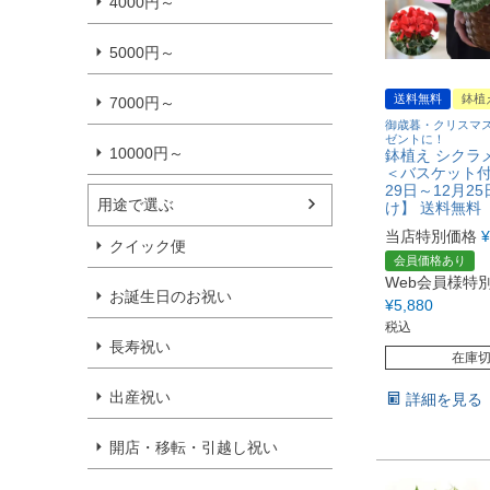
4000円～
5000円～
送料無料
鉢植
7000円～
御歳暮・クリスマ
ゼントに！
10000円～
鉢植え シクラメ
＜バスケット付
29日～12月2
用途で選ぶ
け】 送料無料
当店特別価格
¥
クイック便
会員価格あり
Web会員様特
お誕生日のお祝い
¥
5,880
税込
長寿祝い
在庫
出産祝い
詳細を見る
開店・移転・引越し祝い