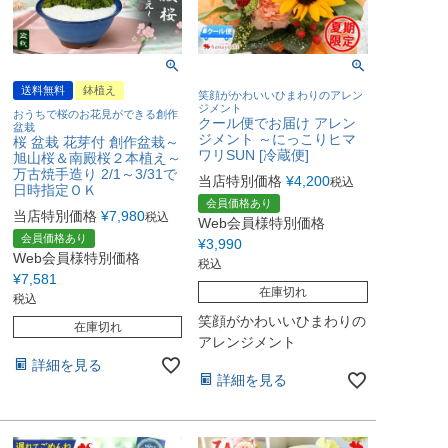
送料無料
鉢植え
笑顔がかわいいひまわりのアレン
ジメント
おうちで桜のお花見ができる創作
クール便でお届け アレン
盆栽
ジメント ～にっこりヒマ
桜 盆栽 花芽付 創作盆栽～
ワリSUN [冷蔵便]
旭山桜＆南殿桜２本植え～
万古焼手造り 2/1～3/31で
当店特別価格
¥
4,200
税込
日時指定ＯＫ
会員価格あり
当店特別価格
¥
7,980
税込
Web会員様特別価格
会員価格あり
¥
3,990
Web会員様特別価格
税込
¥
7,581
在庫切れ
税込
笑顔がかわいいひまわりの
在庫切れ
アレンジメント
詳細を見る
詳細を見る