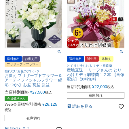
送料無料
お供え用
送料無料
誕生日
鉢植え
プリザーブドフラワー
けて持ち帰られる ミディ胡蝶蘭
産地直送！ リーフさんの とり
枯れないお花のアレンジ
わけミディ胡蝶蘭１２本 【画像
お供え プリザーブドフラワー＆
配信】 送料無料
アーティフィシャルフラワー 緑
彩 つかさ お盆 初盆 新盆
当店特別価格
¥
22,000
税込
当店特別価格
¥
27,500
税込
在庫切れ
会員価格あり
Web会員様特別価格
¥
26,125
詳細を見る
税込
在庫切れ