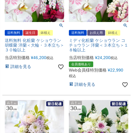
送料無料
誕生日
鉢植え
送料無料
お供え用
鉢植え
送料無料 化粧蘭 ケショウラン
ミディ化粧蘭 ケショウラン コ
胡蝶蘭 洋蘭＜大輪・３本立ち＞
チョウラン 洋蘭＜３本立ち＞１
３０輪以上
８輪以上
当店特別価格
¥
46,200
当店特別価格
¥
24,200
税込
税込
会員価格あり
詳細を見る
Web会員様特別価格
¥
22,990
税込
詳細を見る