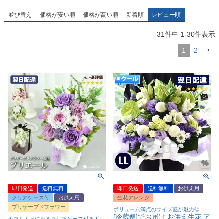
並び替え
価格が安い順
価格が高い順
新着順
レビュー順
31
件中
1
-
30
件表示
1
2
即日発送
送料無料
即日発送
送料無料
お供え用
クリアケース付
お供え用
生花アレンジ
プリザーブドフラワー
ボリューム満点のサイズ感が魅力◎
[冷蔵便]でお届け お供え生花 ア
ホコリよけになるクリアケース付き！