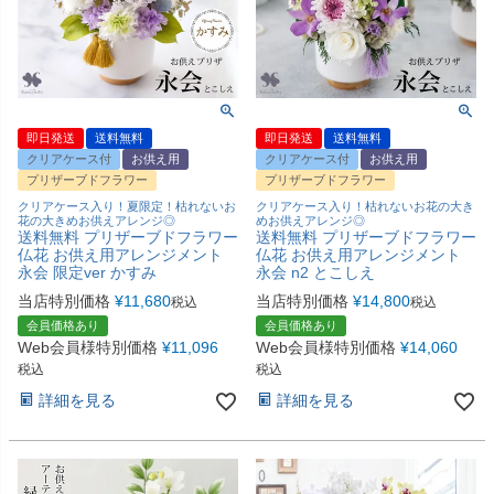
即日発送
送料無料
即日発送
送料無料
クリアケース付
お供え用
クリアケース付
お供え用
プリザーブドフラワー
プリザーブドフラワー
クリアケース入り！夏限定！枯れないお
クリアケース入り！枯れないお花の大き
花の大きめお供えアレンジ◎
めお供えアレンジ◎
送料無料 プリザーブドフラワー
送料無料 プリザーブドフラワー
仏花 お供え用アレンジメント
仏花 お供え用アレンジメント
永会 限定ver かすみ
永会 n2 とこしえ
当店特別価格
¥
11,680
当店特別価格
¥
14,800
税込
税込
会員価格あり
会員価格あり
Web会員様特別価格
¥
11,096
Web会員様特別価格
¥
14,060
税込
税込
詳細を見る
詳細を見る