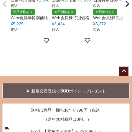
税込
税込
税込
会員価格あり
会員価格あり
会員価格あり
Web会員様特別価格
Web会員様特別価格
Web会員様特別価格
¥
5,225
¥
3,424
¥
5,272
税込
税込
税込
ペー
ジト
300
新規会員登録で
ポイントプレゼント
ップ
へ
送料は商品一梱包あたり790円（税込）
（送料無料商品は0円。）
ただし【北海道・沖縄】へのお届けは、