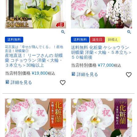
送料無料
送料無料
誕生日
鉢植え
花言葉は「幸せが飛んでくる」 ！産地
送料無料 化粧蘭 ケショウラン
直送！胡蝶蘭◎
胡蝶蘭 洋蘭＜大輪・５本立ち＞
産地直送！ リーフさんの 胡蝶
５０輪前後
蘭 コチョウラン 洋蘭＜大輪・
３本立ち＞30輪以上
当店特別価格
¥
77,000
税込
当店特別価格
¥
19,800
税込
詳細を見る
詳細を見る