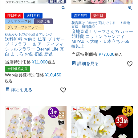
即日発送
送料無料
送料無料
誕生日
クリアケース付
お供え用
花言葉は「幸せが飛んでくる」 ！産地
直送！胡蝶蘭◎
プリザーブドフラワー
産地直送！リーフさんの カラー
枯れないお花のお供えアレンジ
胡蝶蘭 コットンキャンディ
送料無料 お供え 仏花 プリザー
MIYABI＜大輪・５本立ち＞65
ブドフラワー ＆ アーティフィ
輪以上
シャルフラワー Eternal Life 真
白 ましろ お盆 初盆 新盆
当店特別価格
¥
77,000
税込
当店特別価格
¥
11,000
税込
詳細を見る
会員価格あり
Web会員様特別価格
¥
10,450
税込
詳細を見る