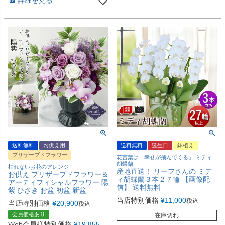
詳細を見る
送料無料
お供え用
送料無料
誕生日
鉢植え
プリザーブドフラワー
花言葉は「幸せが飛んでくる」 ミディ
胡蝶蘭
枯れないお花のアレンジ
産地直送！ リーフさんの ミデ
お供え プリザーブドフラワー＆
ィ胡蝶蘭３本２７輪 【画像配
アーティフィシャルフラワー 陽
信】 送料無料
紫 ひさき お盆 初盆 新盆
当店特別価格
¥
11,000
税込
当店特別価格
¥
20,900
税込
会員価格あり
在庫切れ
Web会員様特別価格
¥
19,855