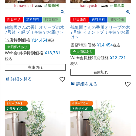
即日発送
送料無料
観葉植物
即日発送
送料無料
観葉植物
鶴亀園さんの香川オリーブの木
鶴亀園さんの香川オリーブの木
7号鉢 ＜緑ブリキ鉢でお届け＞
7号鉢 ＜ミントブリキ鉢でお届
け＞
当店特別価格
¥
14,454
税込
当店特別価格
¥
14,454
税込
会員価格あり
会員価格あり
Web会員様特別価格
¥
13,731
Web会員様特別価格
¥
13,731
税込
税込
在庫切れ
在庫切れ
詳細を見る
詳細を見る