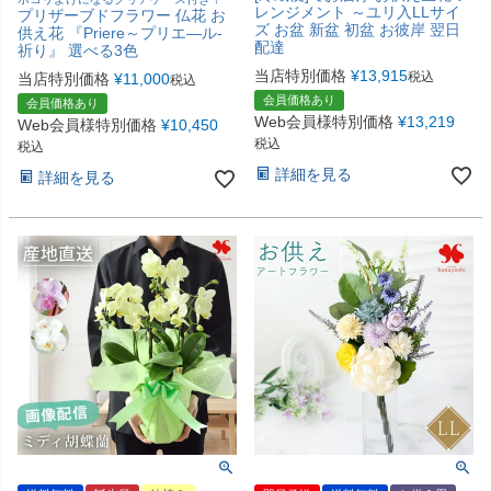
レンジメント ～ユリ入LLサイ
プリザーブドフラワー 仏花 お
ズ お盆 新盆 初盆 お彼岸 翌日
供え花 『Priere～プリエ―ル-
配達
祈り』 選べる3色
当店特別価格
¥
13,915
税込
当店特別価格
¥
11,000
税込
会員価格あり
会員価格あり
Web会員様特別価格
¥
13,219
Web会員様特別価格
¥
10,450
税込
税込
詳細を見る
詳細を見る