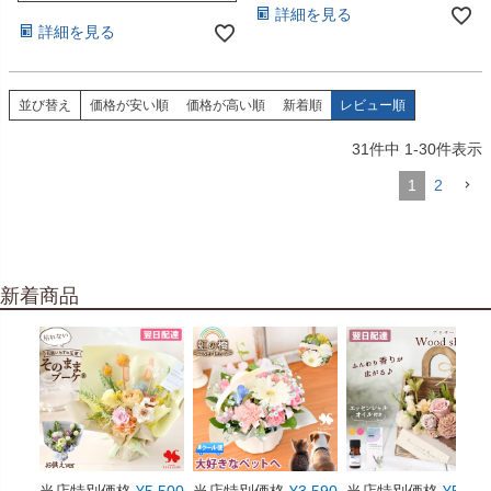
詳細を見る
詳細を見る
並び替え
価格が安い順
価格が高い順
新着順
レビュー順
31
件中
1
-
30
件表示
1
2
新着商品
当店特別価格
¥
5,500
当店特別価格
¥
3,590
当店特別価格
¥
5,550