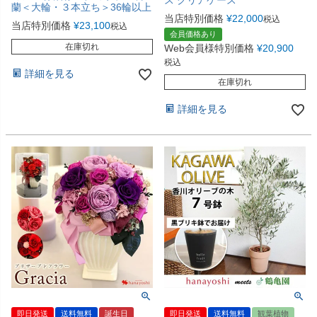
ス クリアケース
蘭＜大輪・３本立ち＞36輪以上
当店特別価格
¥
22,000
税込
当店特別価格
¥
23,100
税込
会員価格あり
在庫切れ
Web会員様特別価格
¥
20,900
税込
詳細を見る
在庫切れ
詳細を見る
即日発送
送料無料
誕生日
即日発送
送料無料
観葉植物