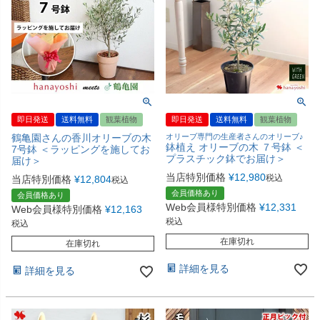
即日発送
送料無料
観葉植物
即日発送
送料無料
観葉植物
鶴亀園さんの香川オリーブの木
オリーブ専門の生産者さんのオリーブ♪
鉢植え オリーブの木 ７号鉢 ＜
7号鉢 ＜ラッピングを施してお
プラスチック鉢でお届け＞
届け＞
当店特別価格
¥
12,980
税込
当店特別価格
¥
12,804
税込
会員価格あり
会員価格あり
Web会員様特別価格
¥
12,331
Web会員様特別価格
¥
12,163
税込
税込
在庫切れ
在庫切れ
詳細を見る
詳細を見る