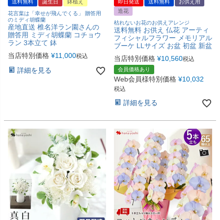
送料無料
誕生日
鉢植え
即日発送
送料無料
お供え用
造花
花言葉は「幸せが飛んでくる」 贈答用
のミディ胡蝶蘭
枯れないお花のお供えアレンジ
産地直送 椎名洋ラン園さんの
送料無料 お供え 仏花 アーティ
贈答用 ミディ胡蝶蘭 コチョウ
フィシャルフラワー メモリアル
ラン 3本立て 鉢
ブーケ LLサイズ お盆 初盆 新盆
当店特別価格
¥
11,000
税込
当店特別価格
¥
10,560
税込
詳細を見る
会員価格あり
Web会員様特別価格
¥
10,032
税込
詳細を見る