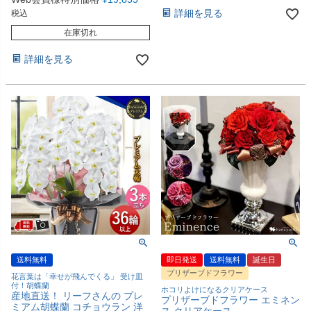
詳細を見る
税込
在庫切れ
詳細を見る
送料無料
即日発送
送料無料
誕生日
プリザーブドフラワー
花言葉は「幸せが飛んでくる」 受け皿
付！胡蝶蘭
ホコリよけになるクリアケース
産地直送！ リーフさんの プレ
プリザーブドフラワー エミネン
ミアム胡蝶蘭 コチョウラン 洋