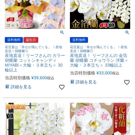
送料無料
誕生日
送料無料
花言葉は「幸せが飛んでくる」 ！産地
花言葉は「幸せが飛んでくる」 ！産地
直送！胡蝶蘭◎
直送！胡蝶蘭◎
産地直送！リーフさんの カラー
産地直送！ リーフさんの 金箔
胡蝶蘭 コットンキャンディ
蘭 胡蝶蘭 コチョウラン 洋蘭＜
MIYABI＜大輪・３本立ち＞ 30
大輪・３本立ち＞ 33輪以上
輪以上
当店特別価格
¥
33,000
税込
当店特別価格
¥
39,600
税込
詳細を見る
詳細を見る