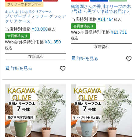
プリザーブドフラワー
鶴亀園さんの香川オリーブの木
7号鉢 ＜黒ブリキ鉢でお届け＞
ホコリよけになるクリアケース
プリザーブドフラワー グラシア
当店特別価格
¥
14,454
税込
クリアケース
会員価格あり
当店特別価格
¥
33,000
税込
Web会員様特別価格
¥
13,731
会員価格あり
税込
Web会員様特別価格
¥
31,350
在庫切れ
税込
在庫切れ
詳細を見る
詳細を見る