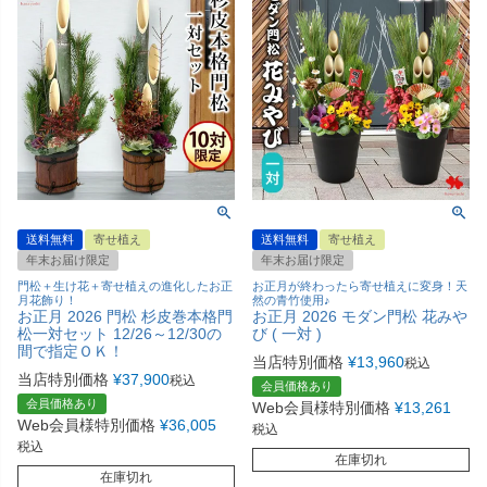
送料無料
寄せ植え
送料無料
寄せ植え
年末お届け限定
年末お届け限定
門松＋生け花＋寄せ植えの進化したお正
お正月が終わったら寄せ植えに変身！天
月花飾り！
然の青竹使用♪
お正月 2026 門松 杉皮巻本格門
お正月 2026 モダン門松 花みや
松一対セット 12/26～12/30の
び ( 一対 )
間で指定ＯＫ！
当店特別価格
¥
13,960
税込
当店特別価格
¥
37,900
税込
会員価格あり
会員価格あり
Web会員様特別価格
¥
13,261
Web会員様特別価格
¥
36,005
税込
税込
在庫切れ
在庫切れ