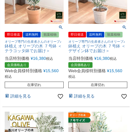
即日発送
送料無料
観葉植物
即日発送
送料無料
観葉植物
オリーブ専門の生産者さんのオリーブ♪
オリーブ専門の生産者さんのオリーブ♪
鉢植え オリーブの木 ７号鉢 ＜
鉢植え オリーブの木 ７号鉢 ＜
テラコッタ鉢でお届け＞
デザイン鉢でお届け＞
当店特別価格
¥
16,380
当店特別価格
¥
16,380
税込
税込
会員価格あり
会員価格あり
Web会員様特別価格
¥
15,560
Web会員様特別価格
¥
15,560
税込
税込
在庫切れ
在庫切れ
詳細を見る
詳細を見る