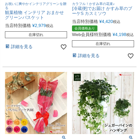
お祝いに爽やかインテリアグリーンを贈
カラフル！かすみ草の花束♪
る
[冷蔵便]でお届け かすみ草のブ
観葉植物 インテリア おまかせ
ーケS カスミソウ
グリーンバスケット
当店特別価格
¥
4,420
税込
当店特別価格
¥
2,979
税込
会員価格あり
Web会員様特別価格
¥
4,198
在庫切れ
税込
在庫切れ
詳細を見る
詳細を見る