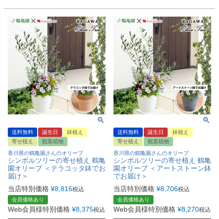
送料無料
誕生日
鉢植え
送料無料
誕生日
鉢植え
寄せ植え
観葉植物
寄せ植え
観葉植物
香川県の鶴亀園さんのオリーブ
香川県の鶴亀園さんのオリーブ
シンボルツリーの寄せ植え 鶴亀
シンボルツリーの寄せ植え 鶴亀
園オリーブ ＜テラコッタ鉢でお
園オリーブ ＜アートストーン鉢
届け＞
でお届け＞
当店特別価格
¥
8,816
当店特別価格
¥
8,706
税込
税込
会員価格あり
会員価格あり
Web会員様特別価格
¥
8,375
Web会員様特別価格
¥
8,270
税込
税込