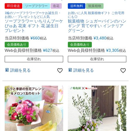
即日発送
ソープフラワー
造花
送料無料
観葉植物
1輪のソープフラワーブーケお誕生日・
お祝いに人気 観葉植物ギフト ご自宅用
お祝い・プレゼントなどに人気
にも◎
ソープフラワー いちりんブーケ
観葉植物 シュガーバインのハン
ぴゅあ 花束 ギフト 花 誕生日
ギング 育てやすい インテリア
プレゼント
グリーン
当店特別価格
¥
660
当店特別価格
¥
3,480
税込
税込
会員価格あり
会員価格あり
Web会員様特別価格
¥
627
Web会員様特別価格
¥
3,305
税込
税込
在庫切れ
在庫切れ
詳細を見る
詳細を見る