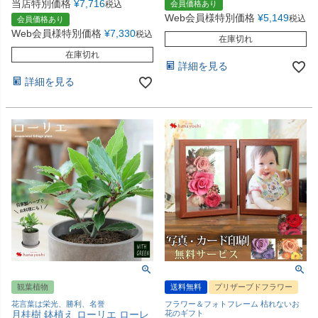
当店特別価格
¥
7,716
税込
会員価格あり
Web会員様特別価格
¥
5,149
税込
会員価格あり
Web会員様特別価格
¥
7,330
税込
在庫切れ
在庫切れ
詳細を見る
詳細を見る
観葉植物
送料無料
プリザーブドフラワー
花言葉は栄光、勝利、名誉
フラワー＆フォトフレーム 枯れないお
月桂樹 鉢植え ローリエ ローレ
花のギフト