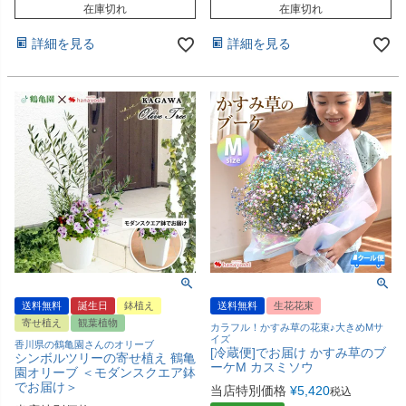
在庫切れ
在庫切れ
詳細を見る
詳細を見る
送料無料
誕生日
鉢植え
送料無料
生花花束
寄せ植え
観葉植物
カラフル！かすみ草の花束♪大きめMサ
イズ
香川県の鶴亀園さんのオリーブ
[冷蔵便]でお届け かすみ草のブ
シンボルツリーの寄せ植え 鶴亀
ーケM カスミソウ
園オリーブ ＜モダンスクエア鉢
でお届け＞
当店特別価格
¥
5,420
税込