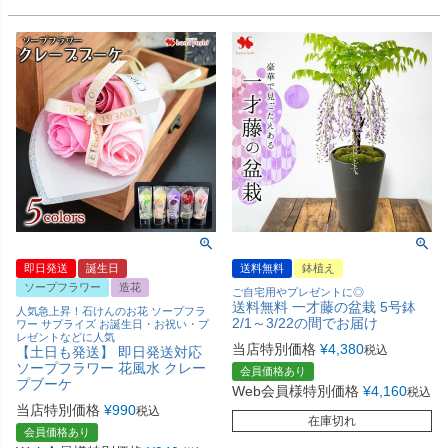
即日発送
誕生日
送料無料
鉢植え
ソープフラワー
造花
ご自宅用やプレゼントに◎
送料無料 一才藤の盆栽 5号鉢
人気急上昇！石けんのお花 ソープフラ
2/1～3/22の間でお届け
ワー サプライズ お誕生日・お祝い・プ
レゼントなどに人気
当店特別価格
¥
4,380
税込
【土日も発送】 即日発送対応
ソープフラワー 花風水 クレー
会員価格あり
プブーケ
Web会員様特別価格
¥
4,160
税込
当店特別価格
¥
990
税込
在庫切れ
会員価格あり