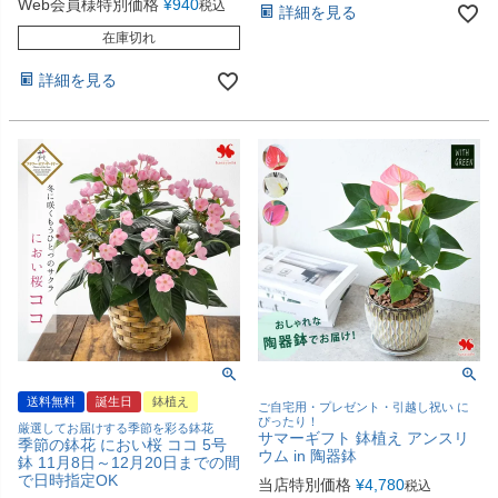
Web会員様特別価格
¥
940
税込
詳細を見る
在庫切れ
詳細を見る
送料無料
誕生日
鉢植え
ご自宅用・プレゼント・引越し祝い に
ぴったり！
厳選してお届けする季節を彩る鉢花
サマーギフト 鉢植え アンスリ
季節の鉢花 におい桜 ココ 5号
ウム in 陶器鉢
鉢 11月8日～12月20日までの間
で日時指定OK
当店特別価格
¥
4,780
税込