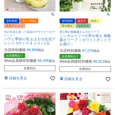
送料無料
セット商品
送料無料
誕生日
鉢植え
生花アレンジ
寄せ植え
観葉植物
旬の生花を使って花由のデザイナーがア
香川県の鶴亀園さんのオリーブ
レンジ！
シンボルツリーの寄せ植え 鶴亀
バラと季節の花 おまかせ生花ア
園オリーブ ＜ホワイトポットで
レンジ Sサイズ & メロン1玉
お届け＞
当店特別価格
¥
9,890
税込
当店特別価格
¥
7,276
税込
会員価格あり
会員価格あり
Web会員様特別価格
¥
9,395
税込
Web会員様特別価格
¥
6,912
税込
在庫切れ
在庫切れ
詳細を見る
詳細を見る