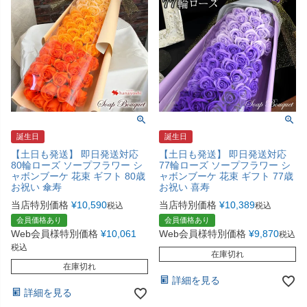
誕生日
誕生日
【土日も発送】 即日発送対応
【土日も発送】 即日発送対応
80輪ローズ ソープフラワー シ
77輪ローズ ソープフラワー シ
ャボンブーケ 花束 ギフト 80歳
ャボンブーケ 花束 ギフト 77歳
お祝い 傘寿
お祝い 喜寿
当店特別価格
¥
10,590
当店特別価格
¥
10,389
税込
税込
会員価格あり
会員価格あり
Web会員様特別価格
¥
10,061
Web会員様特別価格
¥
9,870
税込
税込
在庫切れ
在庫切れ
詳細を見る
詳細を見る