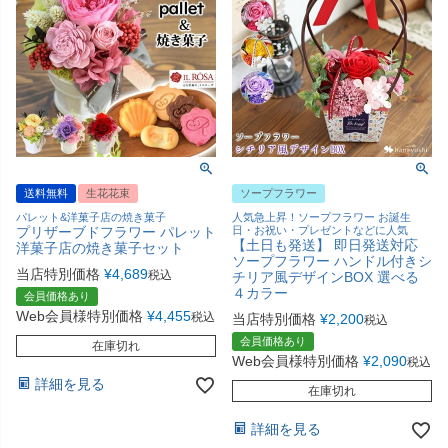
送料無料
生花花束
ソープフラワー
パレット&洋菓子店の焼き菓子
人気急上昇！ソープフラワー お誕生
プリザーブドフラワー パレット
日・お祝い・プレゼントなどに人気
【土日も発送】 即日発送対応
洋菓子店の焼き菓子セット
ソープフラワー ハンドル付きシ
当店特別価格
¥
4,689
税込
チリア風デザインBOX 選べる
４カラー
会員価格あり
Web会員様特別価格
¥
4,455
税込
当店特別価格
¥
2,200
税込
会員価格あり
在庫切れ
Web会員様特別価格
¥
2,090
税込
詳細を見る
在庫切れ
詳細を見る