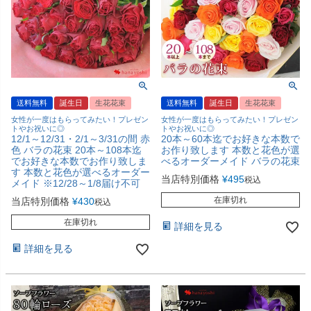
送料無料
誕生日
生花花束
送料無料
誕生日
生花花束
女性が一度はもらってみたい！プレゼン
女性が一度はもらってみたい！プレゼン
トやお祝いに◎
トやお祝いに◎
12/1～12/31・2/1～3/31の間 赤
20本～60本迄でお好きな本数で
色 バラの花束 20本～108本迄
お作り致します 本数と花色が選
でお好きな本数でお作り致しま
べるオーダーメイド バラの花束
す 本数と花色が選べるオーダー
当店特別価格
¥
495
税込
メイド ※12/28～1/8届け不可
在庫切れ
当店特別価格
¥
430
税込
在庫切れ
詳細を見る
詳細を見る