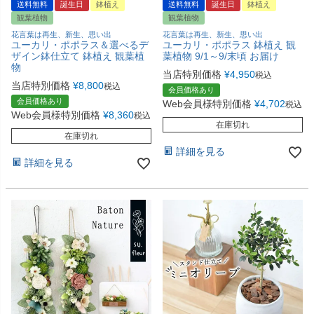
送料無料
誕生日
鉢植え
送料無料
誕生日
鉢植え
観葉植物
観葉植物
花言葉は再生、新生、思い出
花言葉は再生、新生、思い出
ユーカリ・ポポラス＆選べるデ
ユーカリ・ポポラス 鉢植え 観
ザイン鉢仕立て 鉢植え 観葉植
葉植物 9/1～9/末頃 お届け
物
当店特別価格
¥
4,950
税込
当店特別価格
¥
8,800
税込
会員価格あり
会員価格あり
Web会員様特別価格
¥
4,702
税込
Web会員様特別価格
¥
8,360
税込
在庫切れ
在庫切れ
詳細を見る
詳細を見る