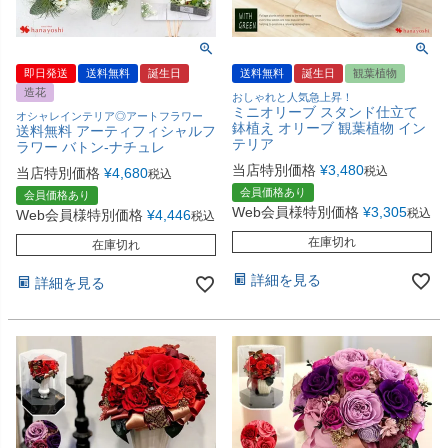
即日発送
送料無料
誕生日
送料無料
誕生日
観葉植物
造花
おしゃれと人気急上昇！
ミニオリーブ スタンド仕立て
オシャレインテリア◎アートフラワー
鉢植え オリーブ 観葉植物 イン
送料無料 アーティフィシャルフ
テリア
ラワー バトン-ナチュレ
当店特別価格
¥
3,480
税込
当店特別価格
¥
4,680
税込
会員価格あり
会員価格あり
Web会員様特別価格
¥
3,305
税込
Web会員様特別価格
¥
4,446
税込
在庫切れ
在庫切れ
詳細を見る
詳細を見る