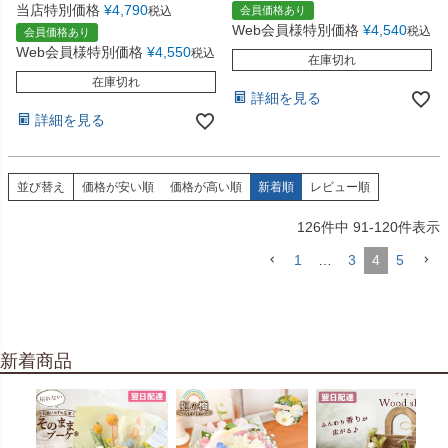
当店特別価格
¥
4,790
税込
会員価格あり
Web会員様特別価格
¥
4,540
税込
会員価格あり
Web会員様特別価格
¥
4,550
税込
在庫切れ
在庫切れ
詳細を見る
詳細を見る
並び替え
価格が安い順
価格が高い順
新着順
レビュー順
126
件中
91
-
120
件表示
1
…
3
4
5
新着商品