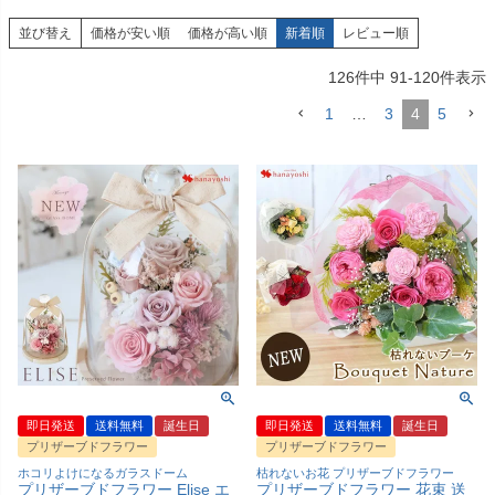
並び替え
価格が安い順
価格が高い順
新着順
レビュー順
126
件中
91
-
120
件表示
1
…
3
4
5
即日発送
送料無料
誕生日
即日発送
送料無料
誕生日
プリザーブドフラワー
プリザーブドフラワー
ホコリよけになるガラスドーム
枯れないお花 プリザーブドフラワー
プリザーブドフラワー Elise エ
プリザーブドフラワー 花束 送