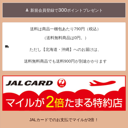
ジト
300
新規会員登録で
ポイントプレゼント
ップ
へ
送料は商品一梱包あたり790円（税込）
（送料無料商品は0円。）
ただし【北海道・沖縄】へのお届けは、
送料無料商品でも送料900円が別途かかります
JALカードでのお支払でマイルが2倍！