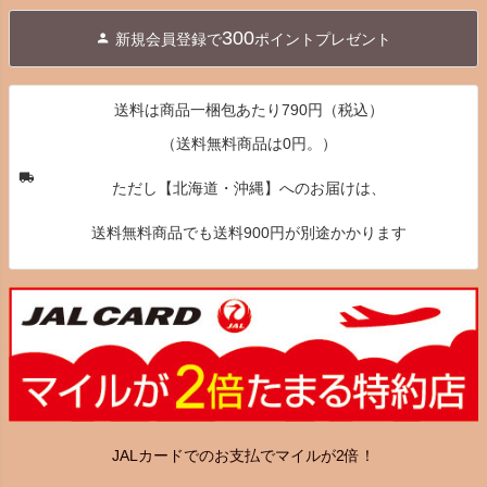
ジト
300
新規会員登録で
ポイントプレゼント
ップ
へ
送料は商品一梱包あたり790円（税込）
（送料無料商品は0円。）
ただし【北海道・沖縄】へのお届けは、
送料無料商品でも送料900円が別途かかります
JALカードでのお支払でマイルが2倍！