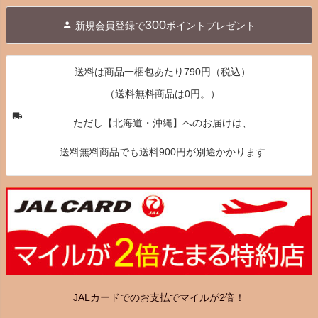
ジト
300
新規会員登録で
ポイントプレゼント
ップ
へ
送料は商品一梱包あたり790円（税込）
（送料無料商品は0円。）
ただし【北海道・沖縄】へのお届けは、
送料無料商品でも送料900円が別途かかります
JALカードでのお支払でマイルが2倍！