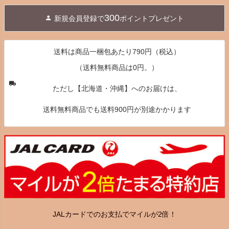
ジト
300
新規会員登録で
ポイントプレゼント
ップ
へ
送料は商品一梱包あたり790円（税込）
（送料無料商品は0円。）
ただし【北海道・沖縄】へのお届けは、
送料無料商品でも送料900円が別途かかります
JALカードでのお支払でマイルが2倍！