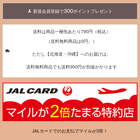
ジト
300
新規会員登録で
ポイントプレゼント
ップ
へ
送料は商品一梱包あたり790円（税込）
（送料無料商品は0円。）
ただし【北海道・沖縄】へのお届けは、
送料無料商品でも送料900円が別途かかります
JALカードでのお支払でマイルが2倍！