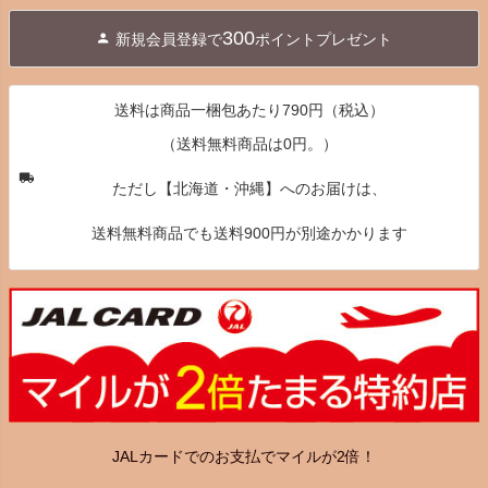
ジト
300
新規会員登録で
ポイントプレゼント
ップ
へ
送料は商品一梱包あたり790円（税込）
（送料無料商品は0円。）
ただし【北海道・沖縄】へのお届けは、
送料無料商品でも送料900円が別途かかります
JALカードでのお支払でマイルが2倍！