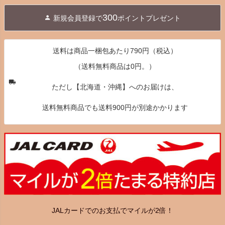
ジト
300
新規会員登録で
ポイントプレゼント
ップ
へ
送料は商品一梱包あたり790円（税込）
（送料無料商品は0円。）
ただし【北海道・沖縄】へのお届けは、
送料無料商品でも送料900円が別途かかります
JALカードでのお支払でマイルが2倍！