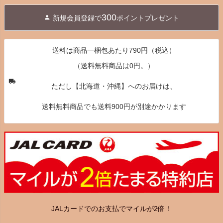
ジト
300
新規会員登録で
ポイントプレゼント
ップ
へ
送料は商品一梱包あたり790円（税込）
（送料無料商品は0円。）
ただし【北海道・沖縄】へのお届けは、
送料無料商品でも送料900円が別途かかります
JALカードでのお支払でマイルが2倍！