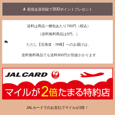
ジト
300
新規会員登録で
ポイントプレゼント
ップ
へ
送料は商品一梱包あたり790円（税込）
（送料無料商品は0円。）
ただし【北海道・沖縄】へのお届けは、
送料無料商品でも送料900円が別途かかります
JALカードでのお支払でマイルが2倍！