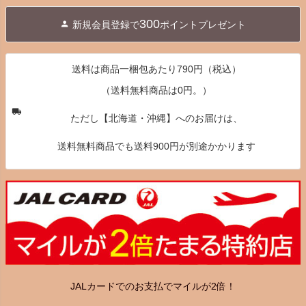
ジト
300
新規会員登録で
ポイントプレゼント
ップ
へ
送料は商品一梱包あたり790円（税込）
（送料無料商品は0円。）
ただし【北海道・沖縄】へのお届けは、
送料無料商品でも送料900円が別途かかります
JALカードでのお支払でマイルが2倍！