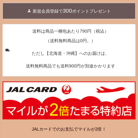
ジト
300
新規会員登録で
ポイントプレゼント
ップ
へ
送料は商品一梱包あたり790円（税込）
（送料無料商品は0円。）
ただし【北海道・沖縄】へのお届けは、
送料無料商品でも送料900円が別途かかります
JALカードでのお支払でマイルが2倍！