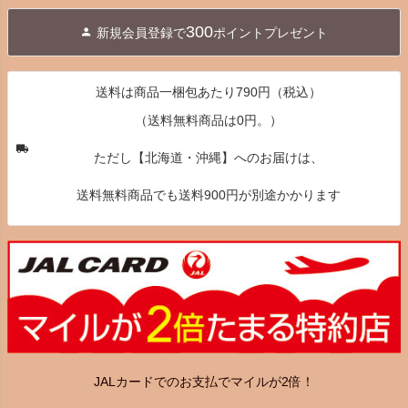
ジト
300
新規会員登録で
ポイントプレゼント
ップ
へ
送料は商品一梱包あたり790円（税込）
（送料無料商品は0円。）
ただし【北海道・沖縄】へのお届けは、
送料無料商品でも送料900円が別途かかります
JALカードでのお支払でマイルが2倍！