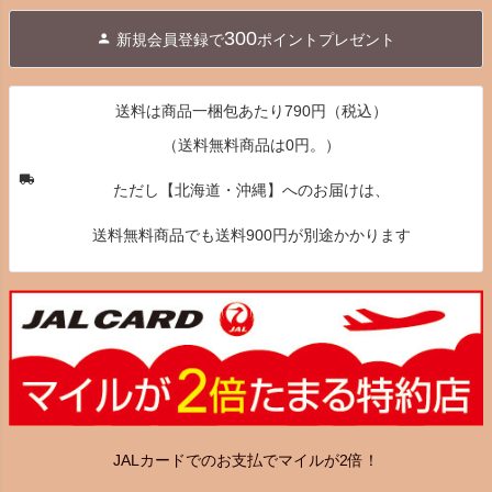
ジト
300
新規会員登録で
ポイントプレゼント
ップ
へ
送料は商品一梱包あたり790円（税込）
（送料無料商品は0円。）
ただし【北海道・沖縄】へのお届けは、
送料無料商品でも送料900円が別途かかります
JALカードでのお支払でマイルが2倍！