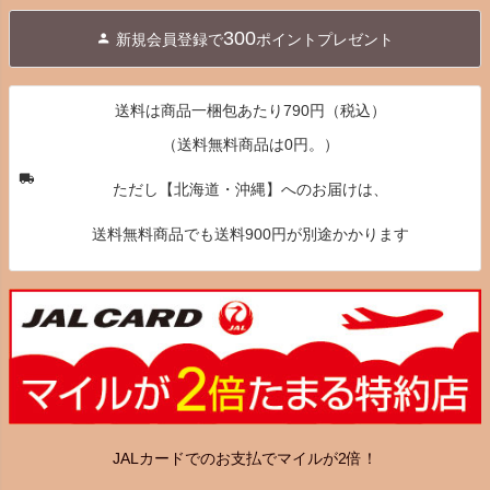
ジト
300
新規会員登録で
ポイントプレゼント
ップ
へ
送料は商品一梱包あたり790円（税込）
（送料無料商品は0円。）
ただし【北海道・沖縄】へのお届けは、
送料無料商品でも送料900円が別途かかります
JALカードでのお支払でマイルが2倍！