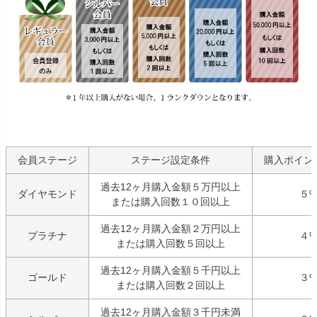
会員ステージ
ステージ設定条件
購入ポイン
過去12ヶ月購入金額５万円以上
ダイヤモンド
５
または購入回数１０回以上
過去12ヶ月購入金額２万円以上
プラチナ
４
または購入回数５回以上
過去12ヶ月購入金額５千円以上
ゴールド
３
または購入回数２回以上
過去12ヶ月購入金額３千円未満