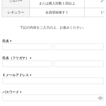
シルバー
２
または購入回数１回以上
レギュラー
会員登録後すぐ
１
下記の内容をご入力の上、お進みください。
氏名
(
必
須
氏名（フリガナ）
)
(
必
須
Ｅメールアドレス
)
(
必
須
パスワード
)
(
必