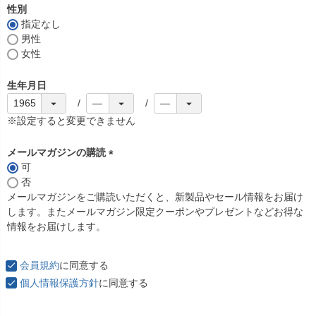
須
性別
)
指定なし
男性
女性
生年月日
※設定すると変更できません
メールマガジンの購読
可
(
否
必
メールマガジンをご購読いただくと、新製品やセール情報をお届け
須
します。またメールマガジン限定クーポンやプレゼントなどお得な
)
情報をお届けします。
会員規約
に同意する
個人情報保護方針
に同意する