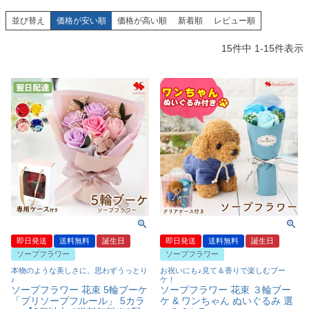
並び替え
価格が安い順
価格が高い順
新着順
レビュー順
15
件中
1
-
15
件表示
即日発送
送料無料
誕生日
即日発送
送料無料
誕生日
ソープフラワー
ソープフラワー
本物のような美しさに、思わずうっとり
お祝いにも♪見て＆香りで楽しむブー
♪
ケ！
ソープフラワー 花束 5輪ブーケ
ソープフラワー 花束 ３輪ブー
「プリソープフルール」 5カラ
ケ & ワンちゃん ぬいぐるみ 選