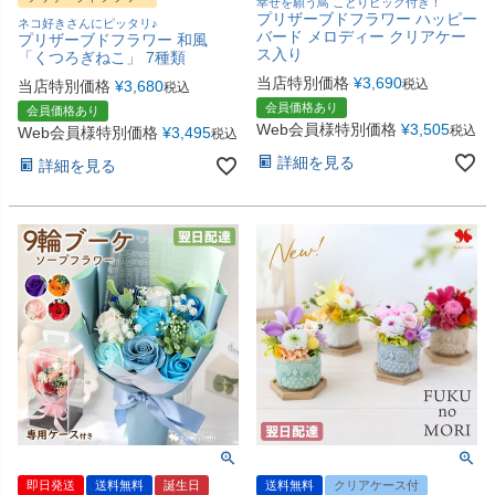
幸せを願う鳥 ことりピック付き！
プリザーブドフラワー ハッピー
ネコ好きさんにピッタリ♪
バード メロディー クリアケー
プリザーブドフラワー 和風
ス入り
「くつろぎねこ」 7種類
当店特別価格
¥
3,690
税込
当店特別価格
¥
3,680
税込
会員価格あり
会員価格あり
Web会員様特別価格
¥
3,505
税込
Web会員様特別価格
¥
3,495
税込
詳細を見る
詳細を見る
即日発送
送料無料
誕生日
送料無料
クリアケース付