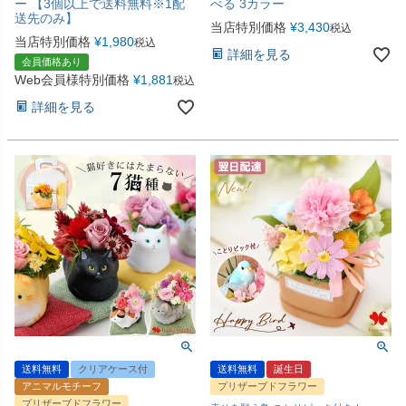
ー 【3個以上で送料無料※1配
べる 3カラー
送先のみ】
当店特別価格
¥
3,430
税込
当店特別価格
¥
1,980
税込
詳細を見る
会員価格あり
Web会員様特別価格
¥
1,881
税込
詳細を見る
送料無料
クリアケース付
送料無料
誕生日
アニマルモチーフ
プリザーブドフラワー
プリザーブドフラワー