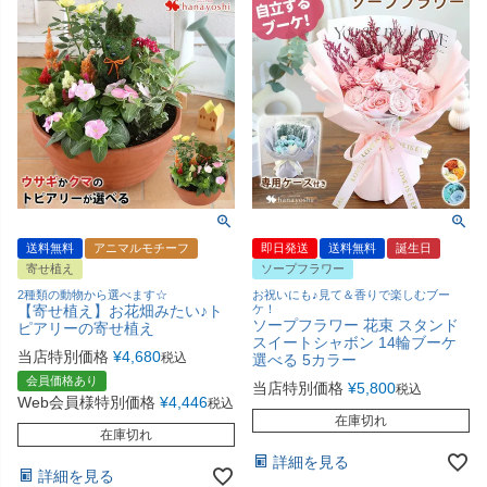
送料無料
アニマルモチーフ
即日発送
送料無料
誕生日
寄せ植え
ソープフラワー
2種類の動物から選べます☆
お祝いにも♪見て＆香りで楽しむブー
【寄せ植え】お花畑みたい♪ト
ケ！
ソープフラワー 花束 スタンド
ピアリーの寄せ植え
スイートシャボン 14輪ブーケ
当店特別価格
¥
4,680
税込
選べる 5カラー
会員価格あり
当店特別価格
¥
5,800
税込
Web会員様特別価格
¥
4,446
税込
在庫切れ
在庫切れ
詳細を見る
詳細を見る