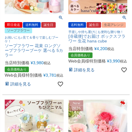
即日発送
送料無料
誕生日
送料無料
誕生日
生花アレンジ
ソープフラワー
手渡しや持ち運びにも便利な贈り物！
[冷蔵便]でお届け ボックスフラ
お祝いにも♪見て＆香りで楽しむブー
ワー 生花 hana cube
ケ！
ソープフラワー 花束 ロングソ
当店特別価格
¥
4,200
税込
ープフラワーブーケ 選べる 5カ
ラー
会員価格あり
Web会員様特別価格
¥
3,990
税込
当店特別価格
¥
3,980
税込
会員価格あり
詳細を見る
Web会員様特別価格
¥
3,781
税込
詳細を見る