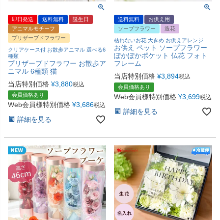
即日発送
送料無料
誕生日
送料無料
お供え用
アニマルモチーフ
ソープフラワー
造花
プリザーブドフラワー
枯れないお花 大きめ お供えアレンジ
お供え ペット ソープフラワー
クリアケース付 お散歩アニマル 選べる6
ぽかぽかポケット 仏花 フォト
種類
プリザーブドフラワー お散歩ア
フレーム
ニマル 6種類 猫
当店特別価格
¥
3,894
税込
当店特別価格
¥
3,880
税込
会員価格あり
会員価格あり
Web会員様特別価格
¥
3,699
税込
Web会員様特別価格
¥
3,686
税込
詳細を見る
詳細を見る