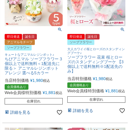
即日発送
誕生日
即日発送
誕生日
アニマルモチーフ
ソープフラワー
ソープフラワー
大人カワイイ桜とローズのスタンディン
グブーケ♪
キュートなアニマルレジンポット♪
ソープフラワー 花束 桜とロー
ちびアニマル ソープフラワー 3
ズのスタンディングブーケ 【3
個以上で送料無料＜1配送先に
個以上で送料無料※1配送先の
限る＞ アニマルレジンポット
み】
アレンジ 選べる5カラー
当店特別価格
¥
1,980
税込
当店特別価格
¥
1,980
税込
会員価格あり
会員価格あり
Web会員様特別価格
¥
1,881
税込
Web会員様特別価格
¥
1,881
税込
在庫切れ
在庫切れ
詳細を見る
詳細を見る