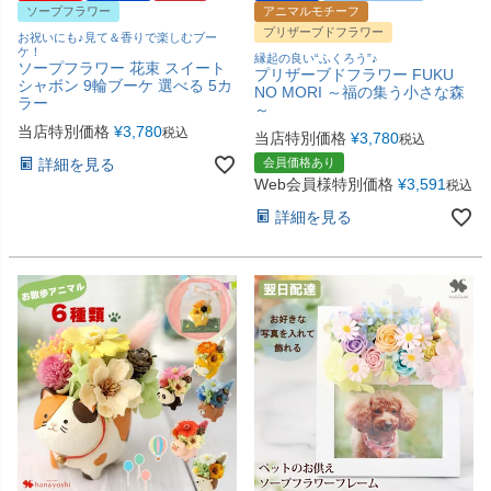
ソープフラワー
アニマルモチーフ
プリザーブドフラワー
お祝いにも♪見て＆香りで楽しむブー
ケ！
縁起の良い“ふくろう”♪
ソープフラワー 花束 スイート
プリザーブドフラワー FUKU
シャボン 9輪ブーケ 選べる 5カ
NO MORI ～福の集う小さな森
ラー
～
当店特別価格
¥
3,780
税込
当店特別価格
¥
3,780
税込
詳細を見る
会員価格あり
Web会員様特別価格
¥
3,591
税込
詳細を見る