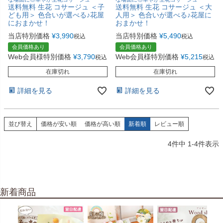
送料無料 生花 コサージュ ＜子
送料無料 生花 コサージュ ＜大
ども用＞ 色合いが選べる♪花屋
人用＞ 色合いが選べる♪花屋に
におまかせ！
おまかせ！
当店特別価格
¥
3,990
当店特別価格
¥
5,490
税込
税込
会員価格あり
会員価格あり
Web会員様特別価格
¥
3,790
Web会員様特別価格
¥
5,215
税込
税込
在庫切れ
在庫切れ
詳細を見る
詳細を見る
並び替え
価格が安い順
価格が高い順
新着順
レビュー順
4
件中
1
-
4
件表示
新着商品