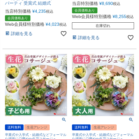
パーティ 受賞式 結婚式
当店特別価格
¥
8,690
税込
会員価格あり
当店特別価格
¥
4,235
税込
Web会員様特別価格
¥
8,255
税込
会員価格あり
Web会員様特別価格
¥
4,023
税込
在庫切れ
詳細を見る
詳細を見る
送料無料
生花アレンジ
送料無料
生花アレンジ
卒業式や入学式・結婚式などフォーマル
卒業式や入学式・結婚式などフォーマル
な場面に◎華やか生花コサージュ
な場面に◎華やか生花コサージュ