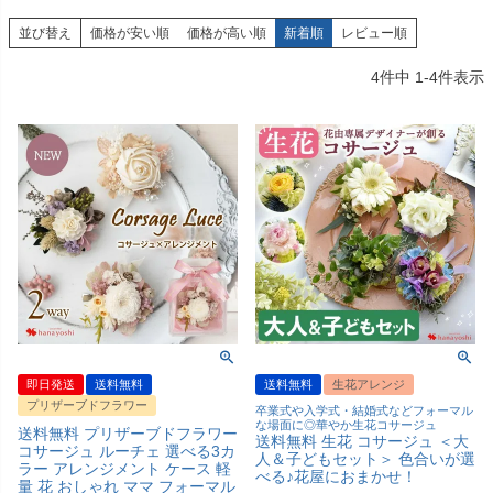
並び替え
価格が安い順
価格が高い順
新着順
レビュー順
4
件中
1
-
4
件表示
即日発送
送料無料
送料無料
生花アレンジ
プリザーブドフラワー
卒業式や入学式・結婚式などフォーマル
な場面に◎華やか生花コサージュ
送料無料 プリザーブドフラワー
送料無料 生花 コサージュ ＜大
コサージュ ルーチェ 選べる3カ
人＆子どもセット＞ 色合いが選
ラー アレンジメント ケース 軽
べる♪花屋におまかせ！
量 花 おしゃれ ママ フォーマル