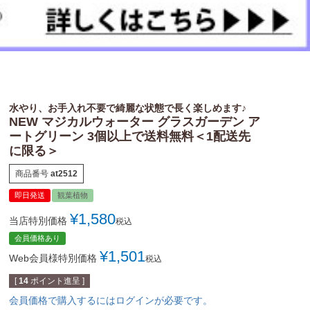
水やり、お手入れ不要で綺麗な状態で長く楽しめます♪
NEW マジカルウォーター グラスガーデン ア
ートグリーン 3個以上で送料無料＜1配送先
に限る＞
商品番号
at2512
即日発送
観葉植物
¥
1,580
当店特別価格
税込
会員価格あり
¥
1,501
Web会員様特別価格
税込
[
14
ポイント進呈 ]
会員価格で購入するにはログインが必要です。