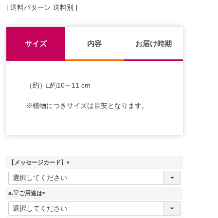
送料パターン
送料別
サイズ
内容
お届け時期
（約）□約10～11 cm
※植物につきサイズは目安となります。
【メッセージカード】
(
必
須
a.▽ご用途は
)
(
必