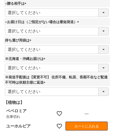
須
○贈る相手は
)
(
必
須
○お届け日は（ご指定がない場合は最短発送）
)
(
必
須
持ち運び用袋は
)
(
必
須
※北海道・沖縄お届けは
)
(
必
須
※発送手配後は【変更不可】 住所不備、転居、長期不在など配達
)
不可時は依頼主様に返送
(
必
須
【植物は】
)
ペペロミア
—
在庫切れ
ユーホルビア
カートに入れる