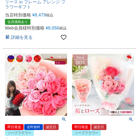
リース in フレーム アレンジ フ
ラワーギフト
当店特別価格
¥
8,479
税込
会員価格あり
Web会員様特別価格
¥
8,056
税込
詳細を見る
即日発送
送料無料
誕生日
即日発送
誕生日
ソープフラワー
ソープフラワー