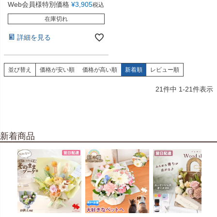
Web会員様特別価格
¥
3,905
税込
在庫切れ
詳細を見る
並び替え
価格が安い順
価格が高い順
新着順
レビュー順
21
件中
1
-
21
件表示
新着商品