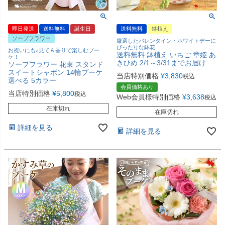
即日発送
送料無料
誕生日
送料無料
鉢植え
ソープフラワー
厳選したバレンタイン・ホワイトデーに
ぴったりな鉢花
お祝いにも♪見て＆香りで楽しむブー
送料無料 鉢植え いちご 章姫 あ
ケ！
きひめ 2/1～3/31までお届け
ソープフラワー 花束 スタンド
スイートシャボン 14輪ブーケ
当店特別価格
¥
3,830
税込
選べる 5カラー
会員価格あり
当店特別価格
¥
5,800
税込
Web会員様特別価格
¥
3,638
税込
在庫切れ
在庫切れ
詳細を見る
詳細を見る