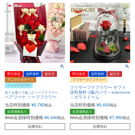
即日発送
送料無料
誕生日
即日発送
送料無料
誕生日
アニマルモチーフ
プリザーブドフラワー
ソープフラワー
プリザーブドフラワー ギフト
送料無料 1輪のバラ～evermore
見て＆香りで楽しむソープフラワー
ベアブーケ ソープフラワー
～ガラスドーム
当店特別価格
¥
6,780
当店特別価格
¥
8,400
税込
税込
会員価格あり
会員価格あり
Web会員様特別価格
¥
6,440
Web会員様特別価格
¥
7,980
税込
税込
在庫切れ
在庫切れ