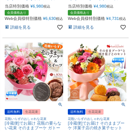
当店特別価格
¥
6,980
当店特別価格
¥
4,980
税込
税込
会員価格あり
会員価格あり
Web会員様特別価格
¥
6,630
Web会員様特別価格
¥
4,731
税込
税込
詳細を見る
詳細を見る
送料無料
生花花束
送料無料
生花花束
花瓶いらずのおしゃれな花束
花瓶いらずのおしゃれな花束
[冷蔵便]でお届け 花瓶の要らな
[冷蔵便]でお届け そのままブー
い花束 そのままブーケ ガトー
ケ 洋菓子店の焼き菓子セット