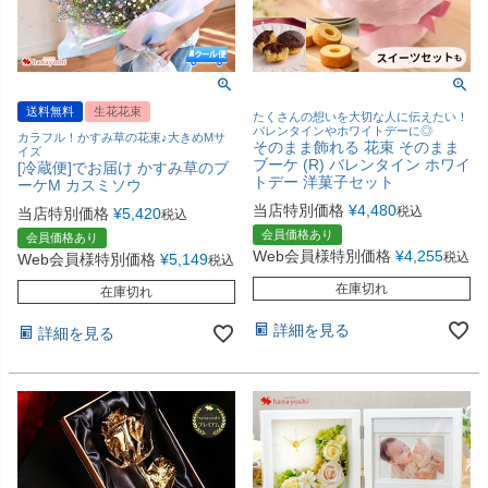
送料無料
生花花束
たくさんの想いを大切な人に伝えたい！
バレンタインやホワイトデーに◎
カラフル！かすみ草の花束♪大きめMサ
そのまま飾れる 花束 そのまま
イズ
ブーケ (R) バレンタイン ホワイ
[冷蔵便]でお届け かすみ草のブ
トデー 洋菓子セット
ーケM カスミソウ
当店特別価格
¥
4,480
税込
当店特別価格
¥
5,420
税込
会員価格あり
会員価格あり
Web会員様特別価格
¥
4,255
税込
Web会員様特別価格
¥
5,149
税込
在庫切れ
在庫切れ
詳細を見る
詳細を見る