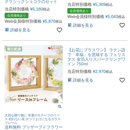
クラシックショコラのセット
当店特別価格
¥
5,309
税込
当店特別価格
¥
6,180
税込
会員価格あり
会員価格あり
Web会員様特別価格
¥
5,043
税込
Web会員様特別価格
¥
5,870
税込
詳細を見る
詳細を見る
【お花にプラスワン】 ラテン語
で「幸福」を意味する フェリス
タス 金箔入りスパークリングワ
イン 750ml
当店特別価格
¥
2,970
税込
詳細を見る
大切な贈り物に 幸運のモチーフのリー
ス 枯れない花 ホコリよけになるガラス
フレーム
送料無料 プリザーブドフラワー