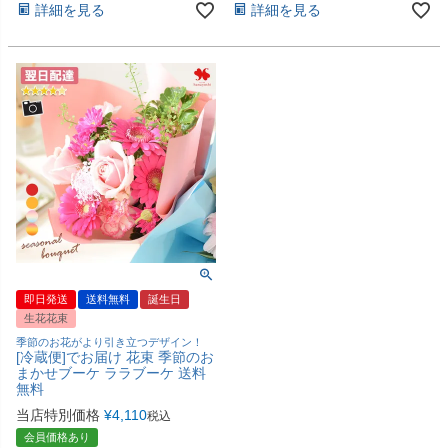
詳細を見る
詳細を見る
即日発送
送料無料
誕生日
生花花束
季節のお花がより引き立つデザイン！
[冷蔵便]でお届け 花束 季節のお
まかせブーケ ララブーケ 送料
無料
当店特別価格
¥
4,110
税込
会員価格あり