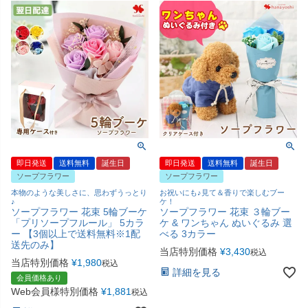
即日発送
送料無料
誕生日
即日発送
送料無料
誕生日
ソープフラワー
ソープフラワー
本物のような美しさに、思わずうっとり
お祝いにも♪見て＆香りで楽しむブー
♪
ケ！
ソープフラワー 花束 5輪ブーケ
ソープフラワー 花束 ３輪ブー
「プリソープフルール」 5カラ
ケ & ワンちゃん ぬいぐるみ 選
ー 【3個以上で送料無料※1配
べる 3カラー
送先のみ】
当店特別価格
¥
3,430
税込
当店特別価格
¥
1,980
税込
詳細を見る
会員価格あり
Web会員様特別価格
¥
1,881
税込