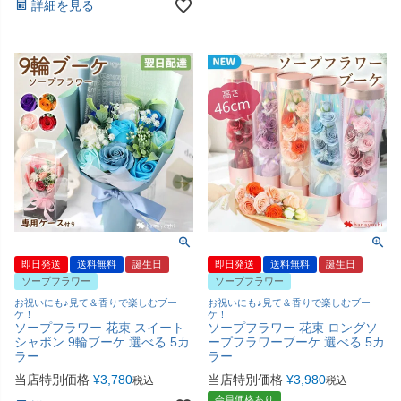
詳細を見る
即日発送
送料無料
誕生日
即日発送
送料無料
誕生日
ソープフラワー
ソープフラワー
お祝いにも♪見て＆香りで楽しむブー
お祝いにも♪見て＆香りで楽しむブー
ケ！
ケ！
ソープフラワー 花束 スイート
ソープフラワー 花束 ロングソ
シャボン 9輪ブーケ 選べる 5カ
ープフラワーブーケ 選べる 5カ
ラー
ラー
当店特別価格
¥
3,780
当店特別価格
¥
3,980
税込
税込
会員価格あり