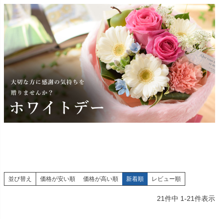
並び替え
価格が安い順
価格が高い順
新着順
レビュー順
21
件中
1
-
21
件表示