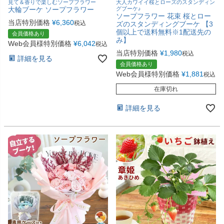
見て＆香りで楽しむソープフラワー
大人カワイイ桜とローズのスタンディン
大輪ブーケ ソープフラワー
グブーケ♪
ソープフラワー 花束 桜とロー
当店特別価格
¥
6,360
税込
ズのスタンディングブーケ 【3
個以上で送料無料※1配送先の
会員価格あり
み】
Web会員様特別価格
¥
6,042
税込
当店特別価格
¥
1,980
税込
詳細を見る
会員価格あり
Web会員様特別価格
¥
1,881
税込
在庫切れ
詳細を見る