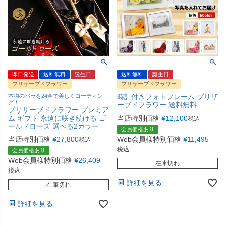
即日発送
送料無料
誕生日
送料無料
誕生日
プリザーブドフラワー
プリザーブドフラワー
本物のバラを24金で美しくコーティン
時計付きフォトフレーム プリザ
グ！
ーブドフラワー 送料無料
プリザーブドフラワー プレミア
ム ギフト 永遠に咲き続ける ゴ
当店特別価格
¥
12,100
税込
ールドローズ 選べる2カラー
会員価格あり
当店特別価格
¥
27,800
Web会員様特別価格
¥
11,495
税込
税込
会員価格あり
Web会員様特別価格
¥
26,409
在庫切れ
税込
詳細を見る
在庫切れ
詳細を見る