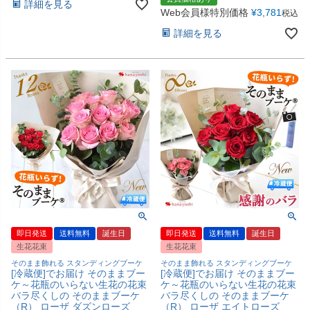
詳細を見る
Web会員様特別価格
¥
3,781
税込
詳細を見る
即日発送
送料無料
誕生日
即日発送
送料無料
誕生日
生花花束
生花花束
そのまま飾れる スタンディングブーケ
そのまま飾れる スタンディングブーケ
[冷蔵便]でお届け そのままブー
[冷蔵便]でお届け そのままブー
ケ～花瓶のいらない生花の花束
ケ～花瓶のいらない生花の花束
バラ尽くしの そのままブーケ
バラ尽くしの そのままブーケ
（R） ローザ ダズンローズ
（R） ローザ エイトローズ