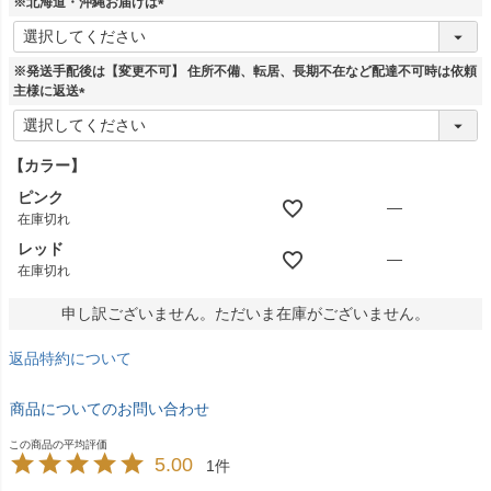
※北海道・沖縄お届けは
)
(
必
須
※発送手配後は【変更不可】 住所不備、転居、長期不在など配達不可時は依頼
)
主様に返送
(
必
須
【カラー】
)
ピンク
—
在庫切れ
レッド
—
在庫切れ
申し訳ございません。ただいま在庫がございません。
返品特約について
商品についてのお問い合わせ
5.00
1