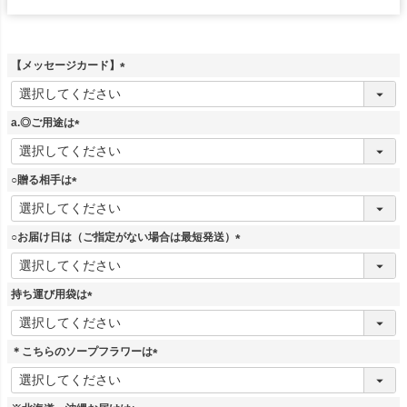
【メッセージカード】
(
必
須
a.◎ご用途は
)
(
必
須
○贈る相手は
)
(
必
須
○お届け日は（ご指定がない場合は最短発送）
)
(
必
須
持ち運び用袋は
)
(
必
須
＊こちらのソープフラワーは
)
(
必
須