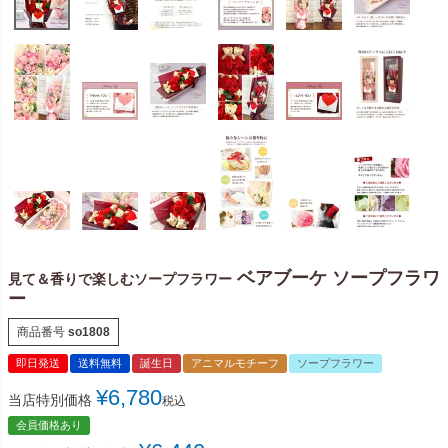
ベアブーケ ソープフラワ
見て＆香りで楽しむソープフラワー
ー
商品番号
so1808
即日発送
送料無料
誕生日
アニマルモチーフ
ソープフラワー
¥
6,780
当店特別価格
税込
会員価格あり