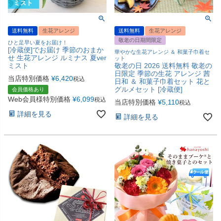
送料無料
生花アレンジ
送料無料
生花アレンジ
敬老の日期間限定
ひと足早い夏をお届け！
[冷蔵便]でお届け 季節のおまか
華やかな生花アレンジ ＆ 和菓子巾着セ
せ 生花アレンジ ルミナス 夏ver
ット
ミスト
敬老の日 2026 送料無料 敬老の
日限定 季節の生花 アレンジ 茜
当店特別価格
¥
6,420
税込
日和 ＆ 和菓子巾着セット 花と
グルメセット [冷蔵便]
会員価格あり
Web会員様特別価格
¥
6,099
税込
当店特別価格
¥
5,110
税込
詳細を見る
詳細を見る