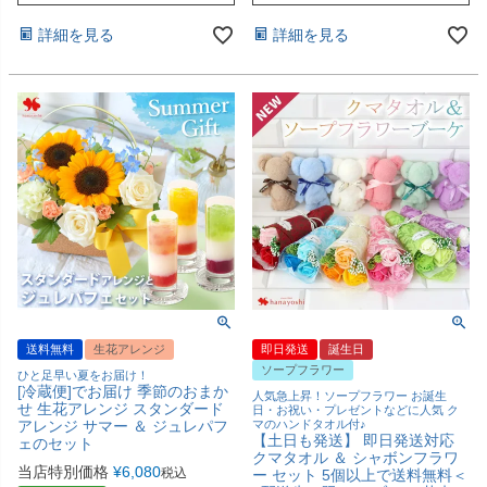
詳細を見る
詳細を見る
送料無料
生花アレンジ
即日発送
誕生日
ソープフラワー
ひと足早い夏をお届け！
[冷蔵便]でお届け 季節のおまか
人気急上昇！ソープフラワー お誕生
せ 生花アレンジ スタンダード
日・お祝い・プレゼントなどに人気 ク
アレンジ サマー ＆ ジュレパフ
マのハンドタオル付♪
【土日も発送】 即日発送対応
ェのセット
クマタオル ＆ シャボンフラワ
当店特別価格
¥
6,080
税込
ー セット 5個以上で送料無料＜