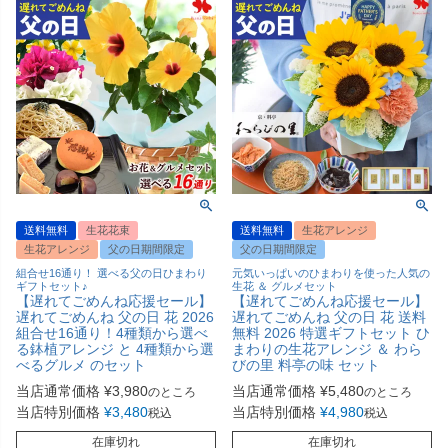
送料無料
生花花束
送料無料
生花アレンジ
生花アレンジ
父の日期間限定
父の日期間限定
組合せ16通り！ 選べる父の日ひまわり
元気いっぱいのひまわりを使った人気の
ギフトセット♪
生花 ＆ グルメセット
【遅れてごめんね応援セール】
【遅れてごめんね応援セール】
遅れてごめんね 父の日 花 2026
遅れてごめんね 父の日 花 送料
組合せ16通り！4種類から選べ
無料 2026 特選ギフトセット ひ
る鉢植アレンジ と 4種類から選
まわりの生花アレンジ ＆ わら
べるグルメ のセット
びの里 料亭の味 セット
当店通常価格
¥
3,980
当店通常価格
¥
5,480
のところ
のところ
当店特別価格
¥
3,480
当店特別価格
¥
4,980
税込
税込
在庫切れ
在庫切れ