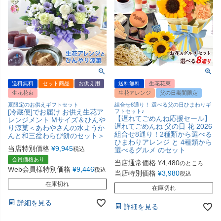
送料無料
セット商品
お供え用
送料無料
生花花束
生花花束
生花アレンジ
父の日期間限定
夏限定のお供えギフトセット
組合せ8通り！ 選べる父の日ひまわりギ
[冷蔵便]でお届け お供え生花ア
フトセット♪
【遅れてごめんね応援セール】
レンジメント Mサイズ＆ひんや
遅れてごめんね 父の日 花 2026
り涼菓＜あわやさんの水ようか
組合せ8通り！2種類から選べる
んと和三盆わらび餅のセット＞
ひまわりアレンジ と 4種類から
当店特別価格
¥
9,945
税込
選べるグルメ のセット
会員価格あり
当店通常価格
¥
4,480
のところ
Web会員様特別価格
¥
9,446
税込
当店特別価格
¥
3,980
税込
在庫切れ
在庫切れ
詳細を見る
詳細を見る