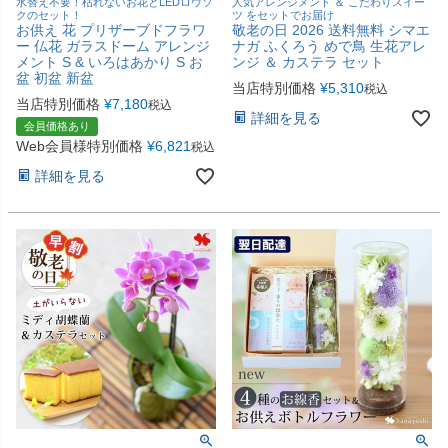
水替え不要！枯れないお花とLEDロウソ
人気アレンジメント ＆ こだわりスイー
クのセット！
ツ をセットでお届け
お供え 花 プリザーブドフラワ
敬老の日 2026 送料無料 シマエ
ー 仏花 ガラスドーム アレンジ
ナガ ふくろう めで鳥 生花アレ
メント S & いろはあかり S お
ンジ ＆ カステラ セット
盆 初盆 新盆
当店特別価格
¥
5,310
税込
当店特別価格
¥
7,180
税込
詳細を見る
会員価格あり
Web会員様特別価格
¥
6,821
税込
詳細を見る