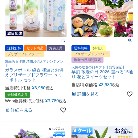
送料無料
セット商品
お供え用
送料無料
鉢植え
プリザーブドフラワー
プリザーブドフラワー
敬老の日期間限定
気品ある洋風 洋蘭お供えアレンジメン
ト
人気の敬老の日ギフト【品質保証】
ガラスボトル 線香 和遊とお供
早割 敬老の日 2026 選べる15通
えプリザーブドフラワー in ミ
り 花とスイーツセット
ニボトル セット
当店特別価格
¥
3,980
税込
当店特別価格
¥
3,980
税込
詳細を見る
会員価格あり
Web会員様特別価格
¥
3,780
税込
詳細を見る