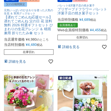
父の日期間限定
パレット&洋菓子店の焼き菓子
プリザーブドフラワー パレット
元気いっぱいのひまわりを使った人気の
洋菓子店の焼き菓子セット
生花 ＆ 実用グッズセット
【遅れてごめんね応援セール】
当店特別価格
¥
4,689
税込
遅れてごめんね 父の日 花 送料
無料 2026 特選ギフトセット ひ
会員価格あり
まわりの生花アレンジ ＆ 晴雨
Web会員様特別価格
¥
4,455
税込
兼用 折りたたみ傘 セット
在庫切れ
当店通常価格
¥
4,980
のところ
当店特別価格
¥
4,480
税込
詳細を見る
在庫切れ
詳細を見る