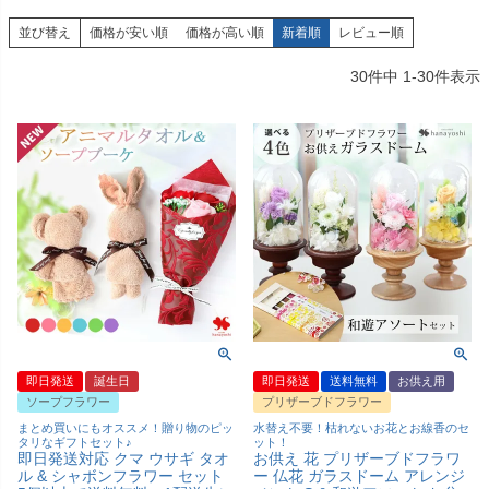
並び替え
価格が安い順
価格が高い順
新着順
レビュー順
30
件中
1
-
30
件表示
即日発送
誕生日
即日発送
送料無料
お供え用
ソープフラワー
プリザーブドフラワー
まとめ買いにもオススメ！贈り物のピッ
水替え不要！枯れないお花とお線香のセ
タリなギフトセット♪
ット！
即日発送対応 クマ ウサギ タオ
お供え 花 プリザーブドフラワ
ル & シャボンフラワー セット
ー 仏花 ガラスドーム アレンジ