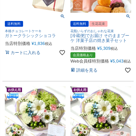
送料無料
送料無料
生花花束
本格チョコレートケーキ
花瓶いらずのおしゃれな花束
ガトークラシックショコラ
[冷蔵便]でお届け そのままブー
ケ 洋菓子店の焼き菓子セット
当店特別価格
¥
1,836
税込
当店特別価格
¥
5,309
税込
カートに入れる
会員価格あり
Web会員様特別価格
¥
5,043
税込
詳細を見る