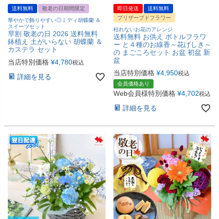
送料無料
敬老の日期間限定
即日発送
送料無料
プリザーブドフラワー
華やかで飾りやすい◎ミディ胡蝶蘭 ＆
スイーツセット
枯れないお花のアレンジ
早割 敬老の日 2026 送料無料
送料無料 お供え ボトルフラワ
鉢植え 土がいらない 胡蝶蘭 ＆
ー と４種のお線香～花げしき～
カステラ セット
の まごころセット お盆 初盆 新
盆
当店特別価格
¥
4,780
税込
当店特別価格
¥
4,950
税込
詳細を見る
会員価格あり
Web会員様特別価格
¥
4,702
税込
詳細を見る