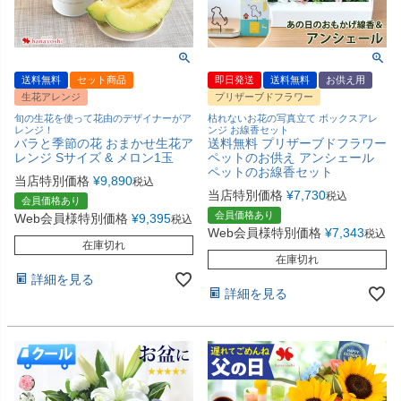
送料無料
セット商品
即日発送
送料無料
お供え用
生花アレンジ
プリザーブドフラワー
旬の生花を使って花由のデザイナーがア
枯れないお花の写真立て ボックスアレ
レンジ！
ンジ お線香セット
バラと季節の花 おまかせ生花ア
送料無料 プリザーブドフラワー
レンジ Sサイズ & メロン1玉
ペットのお供え アンシェール
ペットのお線香セット
当店特別価格
¥
9,890
税込
当店特別価格
¥
7,730
税込
会員価格あり
会員価格あり
Web会員様特別価格
¥
9,395
税込
Web会員様特別価格
¥
7,343
税込
在庫切れ
在庫切れ
詳細を見る
詳細を見る