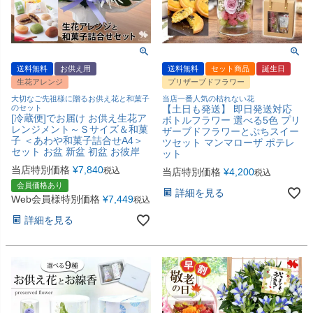
送料無料
お供え用
送料無料
セット商品
誕生日
生花アレンジ
プリザーブドフラワー
大切なご先祖様に贈るお供え花と和菓子
当店一番人気の枯れない花
のセット
【土日も発送】 即日発送対応
[冷蔵便]でお届け お供え生花ア
ボトルフラワー 選べる5色 プリ
レンジメント～Ｓサイズ＆和菓
ザーブドフラワーとぷちスイー
子 ＜あわや和菓子詰合せA4＞
ツセット マンマローザ ポテレ
セット お盆 新盆 初盆 お彼岸
ット
当店特別価格
¥
7,840
税込
当店特別価格
¥
4,200
税込
会員価格あり
詳細を見る
Web会員様特別価格
¥
7,449
税込
詳細を見る