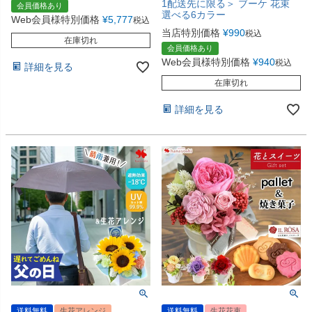
1配送先に限る＞ ブーケ 花束
会員価格あり
選べる6カラー
Web会員様特別価格
¥
5,777
税込
当店特別価格
¥
990
税込
在庫切れ
会員価格あり
Web会員様特別価格
¥
940
税込
詳細を見る
在庫切れ
詳細を見る
送料無料
生花アレンジ
送料無料
生花花束