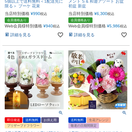
5個以上で送料無料＜1配送先に
メント S & 和遊アソート お盆
限る＞ ブーケ 花束
初盆 新盆
当店特別価格
¥
990
当店特別価格
¥
6,300
税込
税込
会員価格あり
会員価格あり
Web会員様特別価格
¥
940
Web会員様特別価格
¥
5,986
税込
税込
詳細を見る
詳細を見る
即日発送
送料無料
お供え用
送料無料
生花アレンジ
プリザーブドフラワー
敬老の日期間限定