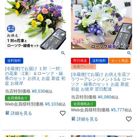
送料無料
即日発送
送料無料
セット商品
生花アレンジ
[冷蔵便]でお届け １対〈一対〉
の花束〈2束〉＆ローソク・線
[冷蔵便]でお届け お供え生花フ
香のセット お供え お盆 新盆 初
ラワーアレンジメントS＆ ロー
盆 お彼岸
ソク・線香のセット お盆 新盆
初盆 お彼岸 翌日配達
当店特別価格
¥
8,530
税込
当店特別価格
¥
6,080
税込
会員価格あり
Web会員様特別価格
¥
8,103
会員価格あり
税込
Web会員様特別価格
¥
5,777
税込
詳細を見る
詳細を見る