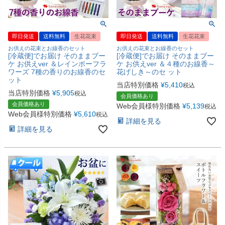
即日発送
送料無料
生花花束
即日発送
送料無料
生花花束
お供えの花束とお線香のセット
お供えの花束とお線香のセット
[冷蔵便]でお届け そのままブー
[冷蔵便]でお届け そのままブー
ケ お供えver ＆レインボーフラ
ケ お供えver ＆４種のお線香～
ワーズ 7種の香りのお線香のセ
花げしき～のセ ット
ット
当店特別価格
¥
5,410
税込
当店特別価格
¥
5,905
税込
会員価格あり
会員価格あり
Web会員様特別価格
¥
5,139
税込
Web会員様特別価格
¥
5,610
税込
詳細を見る
詳細を見る