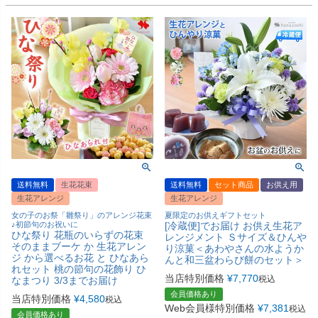
送料無料
生花花束
送料無料
セット商品
お供え用
生花アレンジ
生花アレンジ
女の子のお祭「雛祭り」のアレンジ花束
夏限定のお供えギフトセット
♪初節句のお祝いに
[冷蔵便]でお届け お供え生花ア
ひな祭り 花瓶のいらずの花束
レンジメント Ｓサイズ＆ひんや
そのままブーケ か 生花アレン
り涼菓＜あわやさんの水ようか
ジ から選べるお花 と ひなあら
んと和三盆わらび餅のセット＞
れセット 桃の節句の花飾り ひ
当店特別価格
¥
7,770
税込
なまつり 3/3までお届け
会員価格あり
当店特別価格
¥
4,580
税込
Web会員様特別価格
¥
7,381
税込
会員価格あり