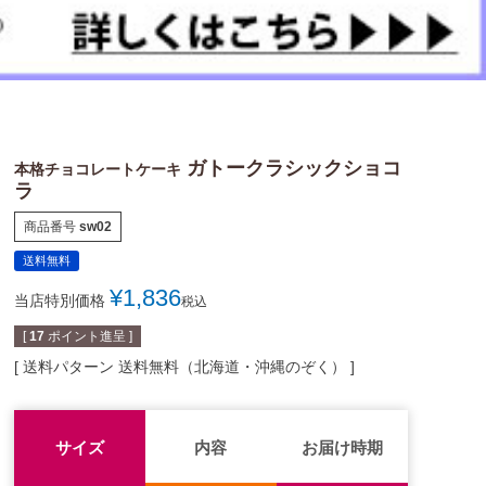
ガトークラシックショコ
本格チョコレートケーキ
ラ
商品番号
sw02
送料無料
¥
1,836
当店特別価格
税込
[
17
ポイント進呈 ]
送料パターン
送料無料（北海道・沖縄のぞく）
サイズ
内容
お届け時期