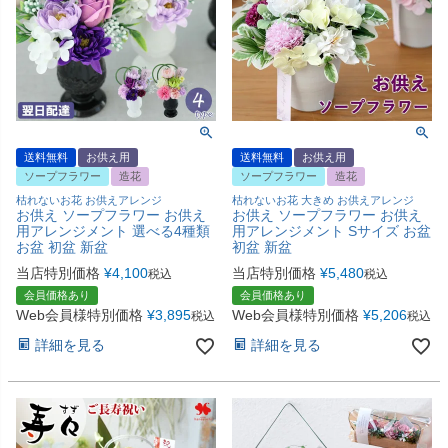
送料無料
お供え用
送料無料
お供え用
ソープフラワー
造花
ソープフラワー
造花
枯れないお花 お供えアレンジ
枯れないお花 大きめ お供えアレンジ
お供え ソープフラワー お供え
お供え ソープフラワー お供え
用アレンジメント 選べる4種類
用アレンジメント Sサイズ お盆
お盆 初盆 新盆
初盆 新盆
当店特別価格
¥
4,100
当店特別価格
¥
5,480
税込
税込
会員価格あり
会員価格あり
Web会員様特別価格
¥
3,895
Web会員様特別価格
¥
5,206
税込
税込
詳細を見る
詳細を見る