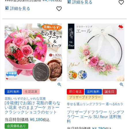
税込
詳細を見る
詳細を見る
送料無料
生花花束
即日発送
送料無料
誕生日
プリザーブドフラワー
花瓶いらずのおしゃれな花束
[冷蔵便]でお届け 花瓶の要らな
幸せを運ぶリングフラワー 選べる6カラ
い花束 そのままブーケ ガトー
ー
クラシックショコラのセット
プリザーブドフラワー リングフ
ラワー エール SU.fleur 送料無
当店特別価格
¥
6,180
税込
料
会員価格あり
当店特別価格
¥
4,780