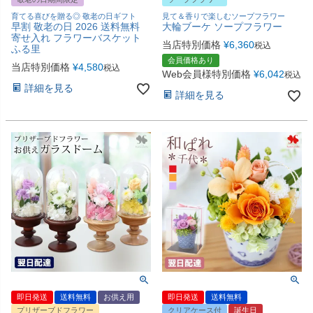
育てる喜びを贈る◎ 敬老の日ギフト
見て＆香りで楽しむソープフラワー
早割 敬老の日 2026 送料無料
大輪ブーケ ソープフラワー
寄せ入れ フラワーバスケット
当店特別価格
¥
6,360
税込
ふる里
会員価格あり
当店特別価格
¥
4,580
税込
Web会員様特別価格
¥
6,042
税込
詳細を見る
詳細を見る
即日発送
送料無料
お供え用
即日発送
送料無料
プリザーブドフラワー
クリアケース付
誕生日