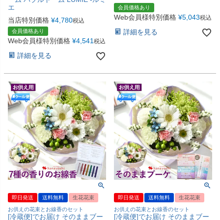
エ
会員価格あり
Web会員様特別価格
¥
5,043
税込
当店特別価格
¥
4,780
税込
会員価格あり
詳細を見る
Web会員様特別価格
¥
4,541
税込
詳細を見る
即日発送
送料無料
生花花束
即日発送
送料無料
生花花束
お供えの花束とお線香のセット
お供えの花束とお線香のセット
[冷蔵便]でお届け そのままブー
[冷蔵便]でお届け そのままブー