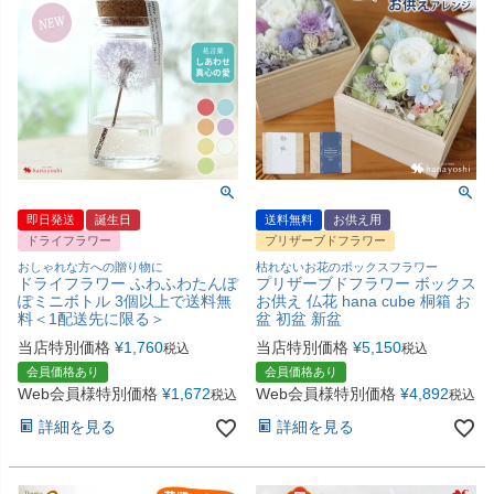
即日発送
誕生日
送料無料
お供え用
ドライフラワー
プリザーブドフラワー
おしゃれな方への贈り物に
枯れないお花のボックスフラワー
ドライフラワー ふわふわたんぽ
プリザーブドフラワー ボックス
ぽミニボトル 3個以上で送料無
お供え 仏花 hana cube 桐箱 お
料＜1配送先に限る＞
盆 初盆 新盆
当店特別価格
¥
1,760
当店特別価格
¥
5,150
税込
税込
会員価格あり
会員価格あり
Web会員様特別価格
¥
1,672
Web会員様特別価格
¥
4,892
税込
税込
詳細を見る
詳細を見る