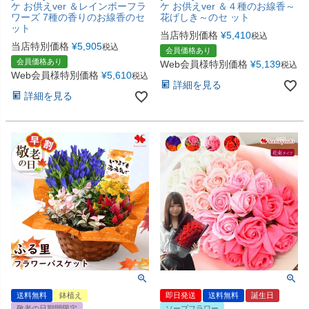
ケ お供えver ＆レインボーフラ
ケ お供えver ＆４種のお線香～
ワーズ 7種の香りのお線香のセ
花げしき～のセ ット
ット
当店特別価格
¥
5,410
税込
当店特別価格
¥
5,905
税込
会員価格あり
会員価格あり
Web会員様特別価格
¥
5,139
税込
Web会員様特別価格
¥
5,610
税込
詳細を見る
詳細を見る
送料無料
鉢植え
即日発送
送料無料
誕生日
敬老の日期間限定
ソープフラワー