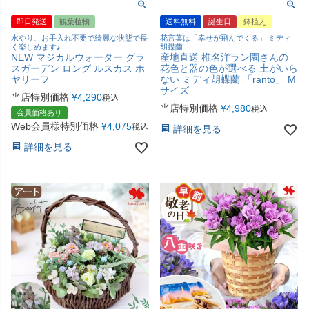
即日発送
観葉植物
送料無料
誕生日
鉢植え
水やり、お手入れ不要で綺麗な状態で長
花言葉は「幸せが飛んでくる」 ミディ
く楽しめます♪
胡蝶蘭
NEW マジカルウォーター グラ
産地直送 椎名洋ラン園さんの
スガーデン ロング ルスカス ホ
花色と器の色が選べる 土がいら
ヤリーフ
ない ミディ胡蝶蘭 「ranto」 M
サイズ
当店特別価格
¥
4,290
税込
当店特別価格
¥
4,980
税込
会員価格あり
Web会員様特別価格
¥
4,075
税込
詳細を見る
詳細を見る