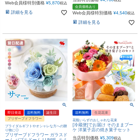
税込
Web会員様特別価格
¥
5,870
税込
会員価格あり
詳細を見る
Web会員様特別価格
¥
4,540
税込
詳細を見る
即日発送
送料無料
誕生日
送料無料
生花花束
プリザーブドフラワー
花瓶いらずのおしゃれな花束
[冷蔵便]でお届け そのままブー
ブライダルギフトやオシャレな方への贈
ケ 洋菓子店の焼き菓子セット
り物に◎
プリザーブドフラワー ガラスド
当店特別価格
¥
5,309
税込
ーム バブルドーム LUMIE -ルミ