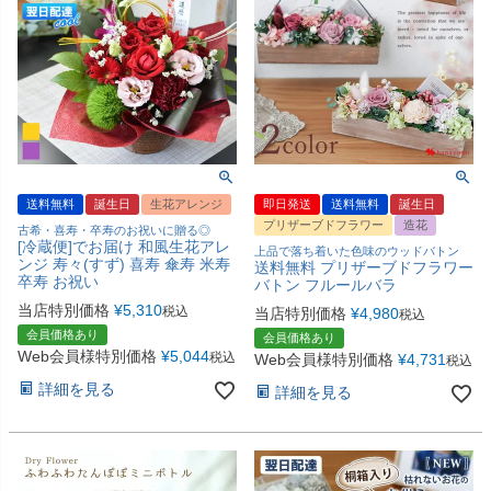
送料無料
誕生日
生花アレンジ
即日発送
送料無料
誕生日
プリザーブドフラワー
造花
古希・喜寿・卒寿のお祝いに贈る◎
[冷蔵便]でお届け 和風生花アレ
上品で落ち着いた色味のウッドバトン
ンジ 寿々(すず) 喜寿 傘寿 米寿
送料無料 プリザーブドフラワー
卒寿 お祝い
バトン フルールバラ
当店特別価格
¥
5,310
税込
当店特別価格
¥
4,980
税込
会員価格あり
会員価格あり
Web会員様特別価格
¥
5,044
税込
Web会員様特別価格
¥
4,731
税込
詳細を見る
詳細を見る