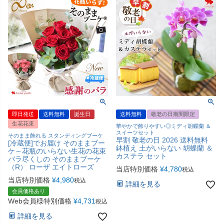
即日発送
送料無料
誕生日
送料無料
敬老の日期間限定
生花花束
華やかで飾りやすい◎ミディ胡蝶蘭 ＆
スイーツセット
そのまま飾れる スタンディングブーケ
早割 敬老の日 2026 送料無料
[冷蔵便]でお届け そのままブー
鉢植え 土がいらない 胡蝶蘭 ＆
ケ～花瓶のいらない生花の花束
カステラ セット
バラ尽くしの そのままブーケ
（R） ローザ エイトローズ
当店特別価格
¥
4,780
税込
当店特別価格
¥
4,980
税込
詳細を見る
会員価格あり
Web会員様特別価格
¥
4,731
税込
詳細を見る