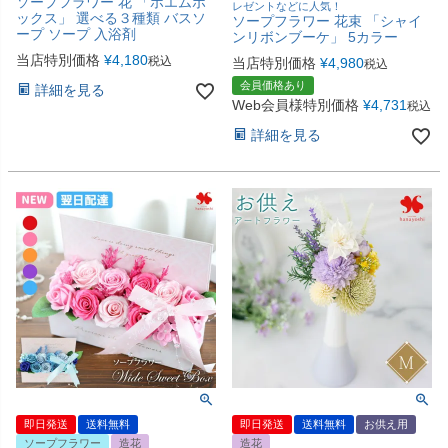
ソープフラワー 花 「ポエムボ
レゼントなどに人気！
ックス」 選べる３種類 バスソ
ソープフラワー 花束 「シャイ
ープ ソープ 入浴剤
ンリボンブーケ」 5カラー
当店特別価格
¥
4,180
税込
当店特別価格
¥
4,980
税込
会員価格あり
詳細を見る
Web会員様特別価格
¥
4,731
税込
詳細を見る
即日発送
送料無料
即日発送
送料無料
お供え用
ソープフラワー
造花
造花