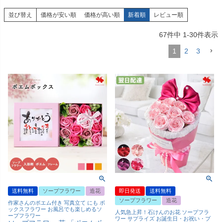
並び替え
価格が安い順
価格が高い順
新着順
レビュー順
67
件中
1
-
30
件表示
1
2
3
送料無料
ソープフラワー
造花
即日発送
送料無料
ソープフラワー
造花
作家さんのポエム付き 写真立て にも ボ
ックスフラワー お風呂でも楽しめるソ
人気急上昇！石けんのお花 ソープフラ
ープフラワー
ワー サプライズ お誕生日・お祝い・プ