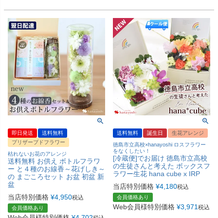
即日発送
送料無料
送料無料
誕生日
生花アレンジ
プリザーブドフラワー
徳島市立高校×hanayoshi ロスフラワー
をなくしたい！
枯れないお花のアレンジ
[冷蔵便]でお届け 徳島市立高校
送料無料 お供え ボトルフラワ
の生徒さんと考えた ボックスフ
ー と４種のお線香～花げしき～
ラワー生花 hana cube x IRP
の まごころセット お盆 初盆 新
盆
当店特別価格
¥
4,180
税込
当店特別価格
¥
4,950
税込
会員価格あり
Web会員様特別価格
¥
3,971
税込
会員価格あり
Web会員様特別価格
¥
4,702