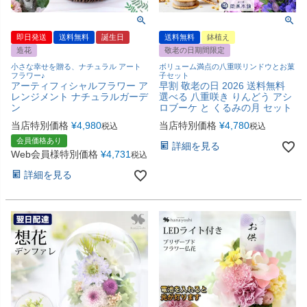
即日発送
送料無料
誕生日
送料無料
鉢植え
造花
敬老の日期間限定
小さな幸せを贈る、ナチュラル アート
ボリューム満点の八重咲リンドウとお菓
フラワー♪
子セット
アーティフィシャルフラワー ア
早割 敬老の日 2026 送料無料
レンジメント ナチュラルガーデ
選べる 八重咲き りんどう アシ
ン
ロブーケ と くるみの月 セット
当店特別価格
¥
4,980
当店特別価格
¥
4,780
税込
税込
会員価格あり
詳細を見る
Web会員様特別価格
¥
4,731
税込
詳細を見る