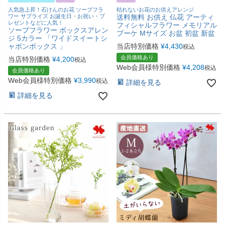
人気急上昇！石けんのお花 ソープフラ
枯れないお花のお供えアレンジ
ワー サプライズ お誕生日・お祝い・プ
送料無料 お供え 仏花 アーティ
レゼントなどに人気！
フィシャルフラワー メモリアル
ソープフラワー ボックスアレン
ブーケ Mサイズ お盆 初盆 新盆
ジ 5カラー 「ワイドスイートシ
ャボンボックス 」
当店特別価格
¥
4,430
税込
会員価格あり
当店特別価格
¥
4,200
税込
Web会員様特別価格
¥
4,208
税込
会員価格あり
Web会員様特別価格
¥
3,990
税込
詳細を見る
詳細を見る