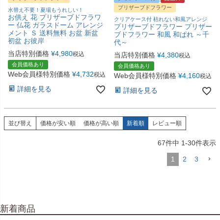
プリザーブドフラワー
水替え不要！夏場もうれしい！
お供え 花 プリザーブドフラワ
クリアケース付 枯れない和風アレンジ
ー 仏花 ガラスドーム アレンジ
プリザーブドフラワー プリザー
メント Ｓ 送料無料 お盆 新盆
ブドフラワー 和風 和ぱれ ～千
初盆 お彼岸
代～
当店特別価格
¥
4,980
税込
当店特別価格
¥
4,380
税込
会員価格あり
会員価格あり
Web会員様特別価格
¥
4,732
税込
Web会員様特別価格
¥
4,160
税込
詳細を見る
詳細を見る
並び替え
価格が安い順
価格が高い順
新着順
レビュー順
67
件中
1
-
30
件表示
1
2
3
新着商品