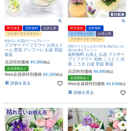
即日発送
送料無料
お供え用
即日発送
送料無料
プリザーブドフラワー
クリアケース付
お供え用
プリザーブドフラワー
枯れないお花のドームアレンジ
プリザーブドフラワー お供えド
LEDライトがふんわり灯る♪枯れないお
ーム 想花 デンファレ お盆 初盆
花のお供えアレンジ
新盆
送料無料 お供え 仏花 プリザー
ブドフラワー 光桃 こうとう 光
当店特別価格
¥
4,380
税込
葵 こうき お盆 初盆 新盆
会員価格あり
当店特別価格
¥
4,880
税込
Web会員様特別価格
¥
4,160
税込
会員価格あり
詳細を見る
Web会員様特別価格
¥
4,636
税込
詳細を見る