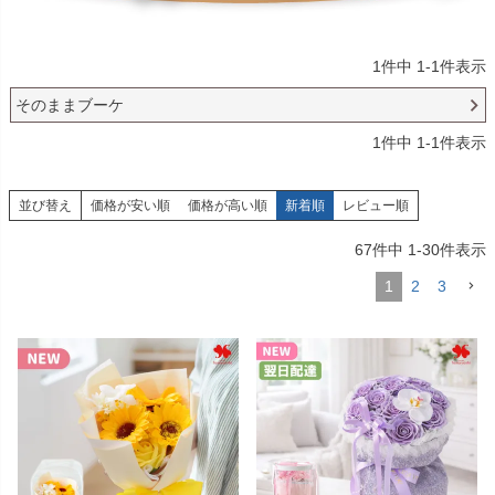
1
件中
1
-
1
件表示
そのままブーケ
1
件中
1
-
1
件表示
並び替え
価格が安い順
価格が高い順
新着順
レビュー順
67
件中
1
-
30
件表示
1
2
3