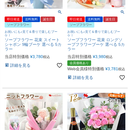
即日発送
送料無料
誕生日
即日発送
送料無料
誕生日
ソープフラワー
ソープフラワー
お祝いにも♪見て＆香りで楽しむブー
お祝いにも♪見て＆香りで楽しむブー
ケ！
ケ！
ソープフラワー 花束 スイート
ソープフラワー 花束 ロングソ
シャボン 9輪ブーケ 選べる 5カ
ープフラワーブーケ 選べる 5カ
ラー
ラー
当店特別価格
¥
3,780
当店特別価格
¥
3,980
税込
税込
会員価格あり
詳細を見る
Web会員様特別価格
¥
3,781
税込
詳細を見る