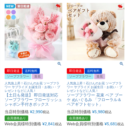
即日発送
送料無料
即日発送
送料無料
ソープフラワー
造花
ソープフラワー
造花
人気急上昇！石けんのお花 ソープフラ
人気急上昇！石けんのお花 ソープフラ
ワー サプライズ お誕生日・お祝い・プ
ワー サプライズ お誕生日・お祝い・プ
レゼントなどに人気！
レゼントなどに人気！
【土日も発送】 即日発送対応
ソープフラワー 花束 ベア ブー
ソープフラワー フローリッシュ
ケ ぬいぐるみ 「フローラル＆
シャボン手付きボックス
ベアギフトセット」
当店特別価格
¥
2,990
当店特別価格
¥
5,980
税込
税込
会員価格あり
会員価格あり
Web会員様特別価格
¥
2,841
Web会員様特別価格
¥
5,681
税込
税込