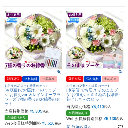
即日発送
送料無料
生花花束
即日発送
送料無料
生花花束
お供えの花束とお線香のセット
お供えの花束とお線香のセット
[冷蔵便]でお届け そのままブー
[冷蔵便]でお届け そのままブー
ケ お供えver ＆レインボーフラ
ケ お供えver ＆４種のお線香～
ワーズ 7種の香りのお線香のセ
花げしき～のセ ット
ット
当店特別価格
¥
5,410
税込
当店特別価格
¥
5,905
税込
会員価格あり
会員価格あり
Web会員様特別価格
¥
5,139
税込
Web会員様特別価格
¥
5,610
税込
詳細を見る