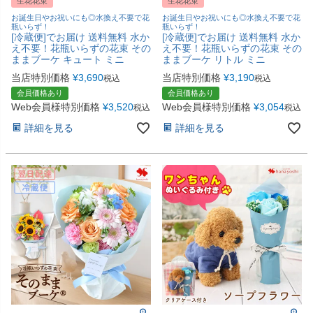
生花花束
生花花束
お誕生日やお祝いにも◎水換え不要で花
お誕生日やお祝いにも◎水換え不要で花
瓶いらず！
瓶いらず！
[冷蔵便]でお届け 送料無料 水か
[冷蔵便]でお届け 送料無料 水か
え不要！花瓶いらずの花束 その
え不要！花瓶いらずの花束 その
ままブーケ キュート ミニ
ままブーケ リトル ミニ
当店特別価格
¥
3,690
当店特別価格
¥
3,190
税込
税込
会員価格あり
会員価格あり
Web会員様特別価格
¥
3,520
Web会員様特別価格
¥
3,054
税込
税込
詳細を見る
詳細を見る