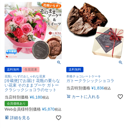
送料無料
生花花束
送料無料
花瓶いらずのおしゃれな花束
本格チョコレートケーキ
[冷蔵便]でお届け 花瓶の要らな
ガトークラシックショコラ
い花束 そのままブーケ ガトー
当店特別価格
¥
1,836
税込
クラシックショコラのセット
カートに入れる
当店特別価格
¥
6,180
税込
会員価格あり
Web会員様特別価格
¥
5,870
税込
詳細を見る