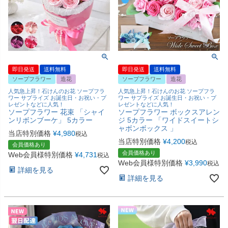
即日発送
送料無料
即日発送
送料無料
ソープフラワー
造花
ソープフラワー
造花
人気急上昇！石けんのお花 ソープフラ
人気急上昇！石けんのお花 ソープフラ
ワー サプライズ お誕生日・お祝い・プ
ワー サプライズ お誕生日・お祝い・プ
レゼントなどに人気！
レゼントなどに人気！
ソープフラワー 花束 「シャイ
ソープフラワー ボックスアレン
ンリボンブーケ」 5カラー
ジ 5カラー 「ワイドスイートシ
ャボンボックス 」
当店特別価格
¥
4,980
税込
当店特別価格
¥
4,200
税込
会員価格あり
会員価格あり
Web会員様特別価格
¥
4,731
税込
Web会員様特別価格
¥
3,990
税込
詳細を見る
詳細を見る