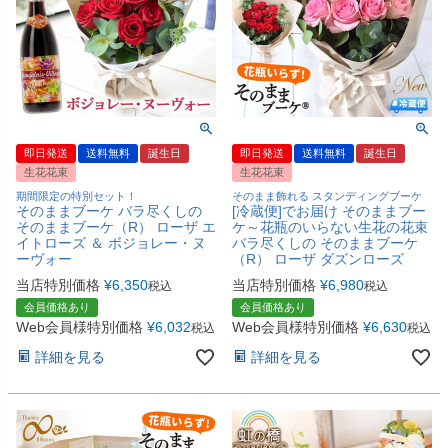
即日発送
送料無料
誕生日
即日発送
送料無料
誕生日
生花花束
生花花束
期間限定の特別セット！
そのまま飾れる スタンディングブーケ
そのままブーケ バラ尽くしの
[冷蔵便]でお届け そのままブー
そのままブーケ（R） ローザ エ
ケ～花瓶のいらない生花の花束
イトローズ ＆ ボジョレー・ヌ
バラ尽くしの そのままブーケ
ーヴォー
（R） ローザ ダズンローズ
当店特別価格
¥
6,350
当店特別価格
¥
6,980
税込
税込
会員価格あり
会員価格あり
Web会員様特別価格
¥
6,032
Web会員様特別価格
¥
6,630
税込
税込
詳細を見る
詳細を見る