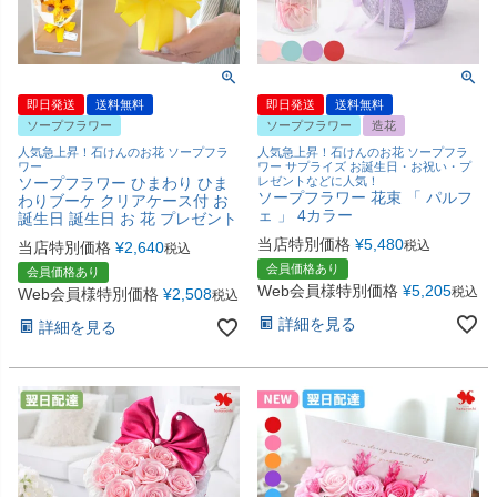
即日発送
送料無料
即日発送
送料無料
ソープフラワー
ソープフラワー
造花
人気急上昇！石けんのお花 ソープフラ
人気急上昇！石けんのお花 ソープフラ
ワー
ワー サプライズ お誕生日・お祝い・プ
ソープフラワー ひまわり ひま
レゼントなどに人気！
ソープフラワー 花束 「 パルフ
わりブーケ クリアケース付 お
ェ 」 4カラー
誕生日 誕生日 お 花 プレゼント
当店特別価格
¥
5,480
税込
当店特別価格
¥
2,640
税込
会員価格あり
会員価格あり
Web会員様特別価格
¥
5,205
税込
Web会員様特別価格
¥
2,508
税込
詳細を見る
詳細を見る