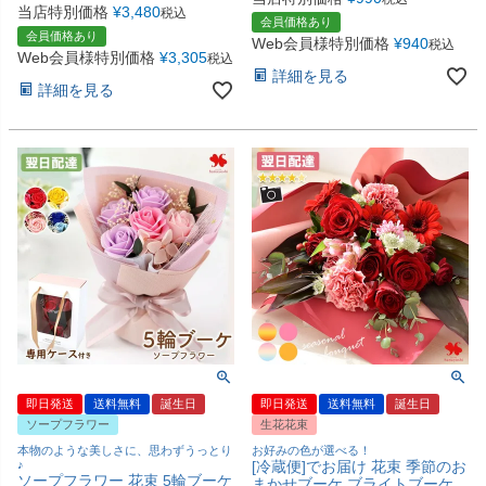
当店特別価格
¥
3,480
税込
会員価格あり
会員価格あり
Web会員様特別価格
¥
940
税込
Web会員様特別価格
¥
3,305
税込
詳細を見る
詳細を見る
即日発送
送料無料
誕生日
即日発送
送料無料
誕生日
ソープフラワー
生花花束
本物のような美しさに、思わずうっとり
お好みの色が選べる！
♪
[冷蔵便]でお届け 花束 季節のお
ソープフラワー 花束 5輪ブーケ
まかせブーケ ブライトブーケ