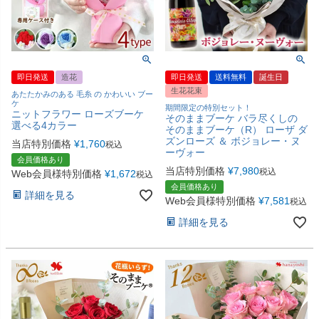
即日発送
造花
即日発送
送料無料
誕生日
生花花束
あたたかみのある 毛糸 の かわいい ブー
ケ
期間限定の特別セット！
ニットフラワー ローズブーケ
そのままブーケ バラ尽くしの
選べる4カラー
そのままブーケ（R） ローザ ダ
ズンローズ ＆ ボジョレー・ヌ
当店特別価格
¥
1,760
税込
ーヴォー
会員価格あり
当店特別価格
¥
7,980
税込
Web会員様特別価格
¥
1,672
税込
会員価格あり
詳細を見る
Web会員様特別価格
¥
7,581
税込
詳細を見る