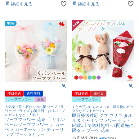
詳細を見る
詳細を見る
即日発送
送料無料
即日発送
誕生日
ソープフラワー
造花
ソープフラワー
人気急上昇！石けんのお花 ソープフラ
まとめ買いにもオススメ！贈り物のピッ
ワー サプライズ お誕生日・お祝い・プ
タリなギフトセット♪
レゼントなどに人気！
即日発送対応 クマ ウサギ タオ
ソープフラワー 花束 「 リボン
ル & シャボンフラワー セット
ベールソープフラワー 」 ガー
5個以上で送料無料＜1配送先に
ベラ カーネーション チューリ
限る＞ ブーケ 花束
ップ ブーケ 2カラー
当店特別価格
¥
990
税込