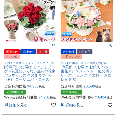
即日発送
送料無料
誕生日
送料無料
お供え用
生花花束
生花アレンジ
そのまま飾れる スタンディングブーケ
ペットに贈る、選べるお供えのお花
[冷蔵便]でお届け そのままブー
[冷蔵便]でお届け お供え ペット
ケ～花瓶のいらない生花の花束
生花アレンジメント 「虹の橋シ
バラ尽くしの そのままブーケ
リーズ」 ピンク イエロー お盆
（R） ローザ エイトローズ
初盆 新盆
当店特別価格
¥
4,980
当店特別価格
¥
3,590
税込
税込
会員価格あり
会員価格あり
Web会員様特別価格
¥
4,731
Web会員様特別価格
¥
3,424
税込
税込
詳細を見る
詳細を見る