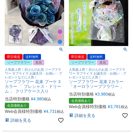
即日発送
送料無料
即日発送
送料無料
ソープフラワー
造花
ソープフラワー
造花
人気急上昇！石けんのお花 ソープフラ
人気急上昇！石けんのお花 ソープフラ
ワー サプライズ お誕生日・お祝い・プ
ワー サプライズ お誕生日・お祝い・プ
レゼントなどに人気！
レゼントなどに人気！
ソープフラワー 花束 ブーケ 3
ソープフラワー 花束 2カラー
カラー 「 プレシャス・ドリー
「オーロラソープフラワー 」
ム 」 クリアケース入り
当店特別価格
¥
3,980
税込
当店特別価格
¥
4,980
税込
会員価格あり
会員価格あり
Web会員様特別価格
¥
3,781
税込
Web会員様特別価格
¥
4,731
税込
詳細を見る
詳細を見る