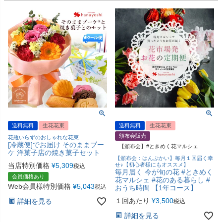
送料無料
生花花束
送料無料
生花花束
頒布会販売
花瓶いらずのおしゃれな花束
[冷蔵便]でお届け そのままブー
【頒布会】#ときめく花マルシェ
ケ 洋菓子店の焼き菓子セット
【頒布会：はんぷかい】毎月１回届く幸
当店特別価格
¥
5,309
せ♪【初心者様にもオススメ】
税込
毎月届く 今が旬の花 #ときめく
会員価格あり
花マルシェ #花のある暮らし #
Web会員様特別価格
¥
5,043
税込
おうち時間 【1年コース】
１回あたり
¥
3,500
詳細を見る
税込
詳細を見る