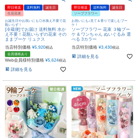
即日発送
送料無料
誕生日
即日発送
送料無料
誕生日
生花花束
ソープフラワー
お誕生日やお祝いにも◎水換え不要で花
お祝いにも♪見て＆香りで楽しむブー
瓶いらず！
ケ！
[冷蔵便]でお届け 送料無料 水か
ソープフラワー 花束 ３輪ブー
え不要！花瓶いらずの花束 その
ケ & ワンちゃん ぬいぐるみ 選
ままブーケ リュクス
べる 3カラー
当店特別価格
¥
5,920
当店特別価格
¥
3,430
税込
税込
会員価格あり
詳細を見る
Web会員様特別価格
¥
5,624
税込
詳細を見る