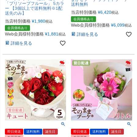
「プリソープフルール」 5カラ
送料無料
ー 【3個以上で送料無料※1配
当店特別価格
¥
6,420
税込
送先のみ】
会員価格あり
当店特別価格
¥
1,980
税込
Web会員様特別価格
¥
6,099
税込
会員価格あり
Web会員様特別価格
¥
1,881
詳細を見る
税込
詳細を見る
即日発送
送料無料
誕生日
即日発送
送料無料
誕生日