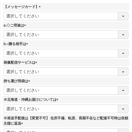
【メッセージカード】
(
必
須
a.◇ご用途は
)
(
必
須
b.○贈る相手は
)
(
必
須
画像配信サービスは
)
(
必
須
持ち運び用袋は
)
(
必
須
※北海道・沖縄お届けについては
)
(
必
須
※発送手配後は【変更不可】 住所不備、転居、長期不在など配達不可時は依頼
)
主様に返送
(