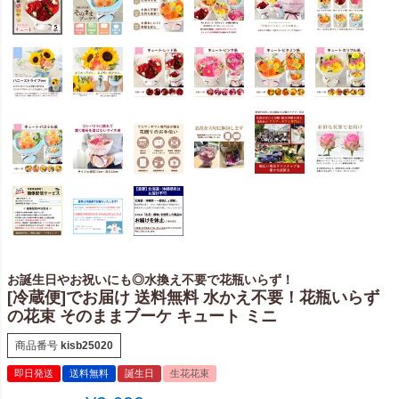
お誕生日やお祝いにも◎水換え不要で花瓶いらず！
[冷蔵便]でお届け 送料無料 水かえ不要！花瓶いらず
の花束 そのままブーケ キュート ミニ
商品番号
kisb25020
即日発送
送料無料
誕生日
生花花束