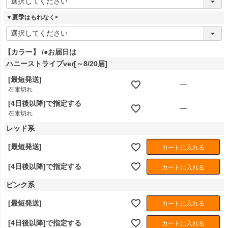
必
須
▼夏季はもれなく
)
(
必
須
【カラー】
●お届日は
)
ハニーストライプver[～8/20届]
[最短発送]
—
在庫切れ
[4日後以降]で指定する
—
在庫切れ
レッド系
[最短発送]
カートに入れる
[4日後以降]で指定する
カートに入れる
ピンク系
[最短発送]
カートに入れる
[4日後以降]で指定する
カートに入れる