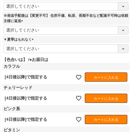
)
(
必
須
※発送手配後は【変更不可】 住所不備、転居、長期不在など配達不可時は依頼
)
主様に返送
(
必
須
▼夏季はもれなく
)
(
必
須
【色合いは】
●お届日は
)
カラフル
[4日後以降]で指定する
カートに入れる
チェリーレッド
[4日後以降]で指定する
カートに入れる
ピンク系
[4日後以降]で指定する
カートに入れる
ビタミン