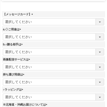
【メッセージカード】
(
必
須
a.◇ご用途は
)
(
必
須
b.○贈る相手は
)
(
必
須
画像配信サービスは
)
(
必
須
持ち運び用袋は
)
(
必
須
○ラッピングは
)
(
必
須
※北海道・沖縄お届けについては