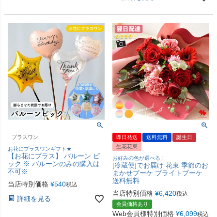
プラスワン
即日発送
送料無料
誕生日
生花花束
お花にプラスワンギフト★
【お花にプラス】 バルーン ピ
お好みの色が選べる！
ック ※ バルーンのみの購入は
[冷蔵便]でお届け 花束 季節のお
不可※
まかせブーケ ブライトブーケ
送料無料
当店特別価格
¥
540
税込
当店特別価格
¥
6,420
税込
詳細を見る
会員価格あり
Web会員様特別価格
¥
6,099
税込