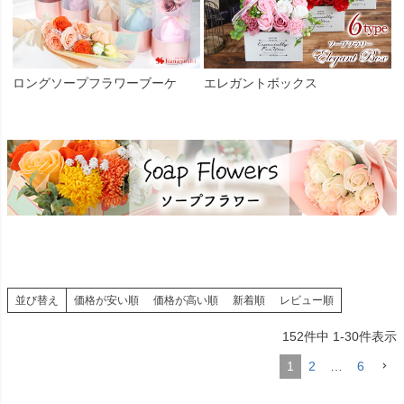
ロングソープフラワーブーケ
エレガントボックス
並び替え
価格が安い順
価格が高い順
新着順
レビュー順
152
件中
1
-
30
件表示
1
2
…
6