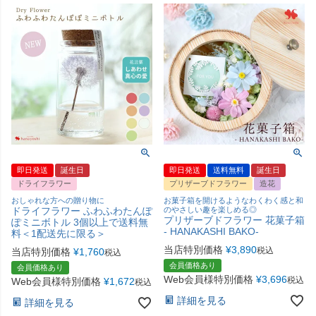
即日発送
誕生日
即日発送
送料無料
誕生日
ドライフラワー
プリザーブドフラワー
造花
おしゃれな方への贈り物に
お菓子箱を開けるようなわくわく感と和
ドライフラワー ふわふわたんぽ
のやさしい趣を楽しめる◎
プリザーブドフラワー 花菓子箱
ぽミニボトル 3個以上で送料無
- HANAKASHI BAKO-
料＜1配送先に限る＞
当店特別価格
¥
3,890
税込
当店特別価格
¥
1,760
税込
会員価格あり
会員価格あり
Web会員様特別価格
¥
3,696
税込
Web会員様特別価格
¥
1,672
税込
詳細を見る
詳細を見る