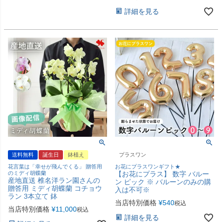
詳細を見る
送料無料
誕生日
鉢植え
プラスワン
花言葉は「幸せが飛んでくる」 贈答用
お花にプラスワンギフト★
のミディ胡蝶蘭
【お花にプラス】 数字 バルー
産地直送 椎名洋ラン園さんの
ン ピック ※ バルーンのみの購
贈答用 ミディ胡蝶蘭 コチョウ
入は不可※
ラン 3本立て 鉢
当店特別価格
¥
540
税込
当店特別価格
¥
11,000
税込
詳細を見る