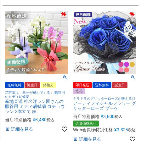
送料無料
誕生日
鉢植え
即日発送
送料無料
誕生日
造花
花言葉は「幸せが飛んでくる」 贈答用
のミディ胡蝶蘭
キラキラのグリッターローズが映える◎
産地直送 椎名洋ラン園さんの
アーティフィシャルフラワー グ
贈答用 ミディ胡蝶蘭 コチョウ
リッターローズ ブーケ
ラン 2本立て 鉢
当店特別価格
¥
3,500
税込
当店特別価格
¥
6,480
税込
会員価格あり
詳細を見る
Web会員様特別価格
¥
3,325
税込
詳細を見る