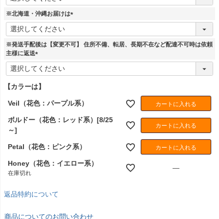
必
須
※北海道・沖縄お届けは
)
(
必
須
※発送手配後は【変更不可】 住所不備、転居、長期不在など配達不可時は依頼
)
主様に返送
(
必
須
【カラーは】
)
Veil（花色：パープル系）
カートに入れる
ボルドー（花色：レッド系）[8/25
カートに入れる
～]
Petal（花色：ピンク系）
カートに入れる
Honey（花色：イエロー系）
—
在庫切れ
返品特約について
商品についてのお問い合わせ