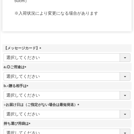
50cm）
※入荷状況により変更になる場合があります
【メッセージカード】
(
必
須
a.◎ご用途は
)
(
必
須
b.○贈る相手は
)
(
必
須
○お届け日は（ご指定がない場合は最短発送）
)
(
必
須
持ち運び用袋は
)
(