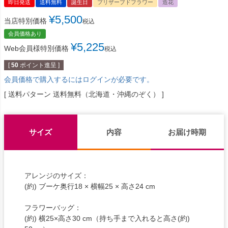
即日発送
送料無料
誕生日
プリザーブドフラワー
造花
¥
5,500
当店特別価格
税込
会員価格あり
¥
5,225
Web会員様特別価格
税込
[
50
ポイント進呈 ]
会員価格で購入するにはログインが必要です。
送料パターン
送料無料（北海道・沖縄のぞく）
サイズ
内容
お届け時期
アレンジのサイズ：
(約) ブーケ奥行18 × 横幅25 × 高さ24 cm
フラワーバッグ：
(約) 横25×高さ30 cm（持ち手まで入れると高さ(約)