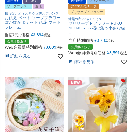
送料無料
お供え用
送料無料
クリアケース付
ソープフラワー
造花
アニマルモチーフ
プリザーブドフラワー
枯れないお花 大きめ お供えアレンジ
お供え ペット ソープフラワー
縁起の良い“ふくろう”♪
ぽかぽかポケット 仏花 フォト
プリザーブドフラワー FUKU
フレーム
NO MORI ～福の集う小さな森
～
当店特別価格
¥
3,894
税込
当店特別価格
¥
3,780
税込
会員価格あり
Web会員様特別価格
¥
3,699
会員価格あり
税込
Web会員様特別価格
¥
3,591
税込
詳細を見る
詳細を見る