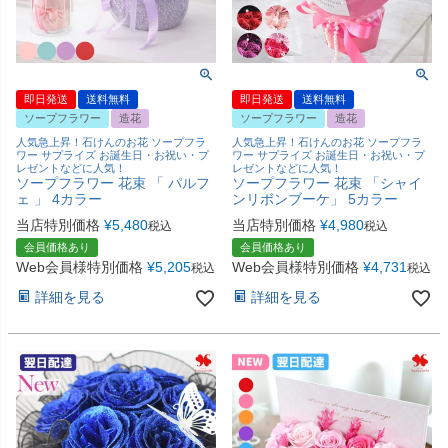
即日発送
送料無料
即日発送
送料無料
ソープフラワー
造花
ソープフラワー
造花
人気急上昇！石けんのお花 ソープフラ
人気急上昇！石けんのお花 ソープフラ
ワー サプライズ お誕生日・お祝い・プ
ワー サプライズ お誕生日・お祝い・プ
レゼントなどに人気！
レゼントなどに人気！
ソープフラワー 花束 「 パルフ
ソープフラワー 花束 「シャイ
ェ 」 4カラー
ンリボンブーケ」 5カラー
当店特別価格
¥
5,480
当店特別価格
¥
4,980
税込
税込
会員価格あり
会員価格あり
Web会員様特別価格
¥
5,205
Web会員様特別価格
¥
4,731
税込
税込
詳細を見る
詳細を見る