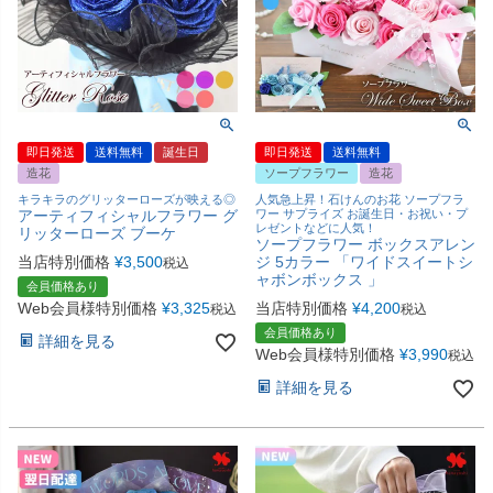
即日発送
送料無料
誕生日
即日発送
送料無料
造花
ソープフラワー
造花
キラキラのグリッターローズが映える◎
人気急上昇！石けんのお花 ソープフラ
アーティフィシャルフラワー グ
ワー サプライズ お誕生日・お祝い・プ
レゼントなどに人気！
リッターローズ ブーケ
ソープフラワー ボックスアレン
当店特別価格
¥
3,500
ジ 5カラー 「ワイドスイートシ
税込
ャボンボックス 」
会員価格あり
Web会員様特別価格
¥
3,325
当店特別価格
¥
4,200
税込
税込
会員価格あり
詳細を見る
Web会員様特別価格
¥
3,990
税込
詳細を見る