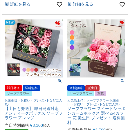
詳細を見る
詳細を見る
即日発送
送料無料
送料無料
誕生日
ソープフラワー
ソープフラワー
造花
お誕生日・お祝い・プレゼントなどに人
人気急上昇！ソープフラワー お誕生
気♪
日・お祝い・プレゼントなどに人気♪
【土日も発送】 即日発送対応
ソープフラワー スイートシャボ
アンティークボックス ソープフ
ンカームボックス 選べる4カラ
ラワー アレンジ
ー 花 誕生日 プレゼント 送料無
料
当店特別価格
¥
3,100
税込