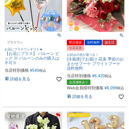
プラスワン
即日発送
送料無料
誕生日
生花花束
お花にプラスワンギフト★
【お花にプラス】 バルーン ピ
お好みの色が選べる！
ック ※ バルーンのみの購入は
[冷蔵便]でお届け 花束 季節のお
不可※
まかせブーケ ブライトブーケ
送料無料
当店特別価格
¥
540
税込
当店特別価格
¥
6,420
税込
詳細を見る
会員価格あり
Web会員様特別価格
¥
6,099
税込
詳細を見る