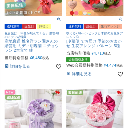
送料無料
誕生日
鉢植え
送料無料
誕生日
生花アレンジ
花言葉は「幸せが飛んでくる」 贈答用
映えるバルーンピックと季節のお花をア
のミディ胡蝶蘭
レンジ◎
産地直送 椎名洋ラン園さんの
[冷蔵便]でお届け 季節のおまか
贈答用 ミディ胡蝶蘭 コチョウ
せ 生花アレンジ バルーン 5種
ラン 2本立て 鉢
当店特別価格
¥
4,710
税込
当店特別価格
¥
6,480
税込
会員価格あり
Web会員様特別価格
¥
4,474
税込
詳細を見る
詳細を見る