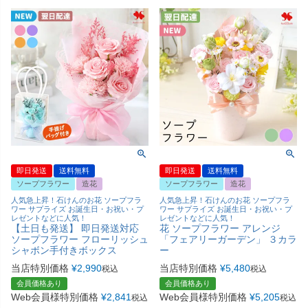
即日発送
送料無料
即日発送
送料無料
ソープフラワー
造花
ソープフラワー
造花
人気急上昇！石けんのお花 ソープフラ
人気急上昇！石けんのお花 ソープフラ
ワー サプライズ お誕生日・お祝い・プ
ワー サプライズ お誕生日・お祝い・プ
レゼントなどに人気！
レゼントなどに人気！
【土日も発送】 即日発送対応
花 ソープフラワー アレンジ
ソープフラワー フローリッシュ
「フェアリーガーデン」 ３カラ
シャボン手付きボックス
ー
当店特別価格
¥
2,990
当店特別価格
¥
5,480
税込
税込
会員価格あり
会員価格あり
Web会員様特別価格
¥
2,841
Web会員様特別価格
¥
5,205
税込
税込