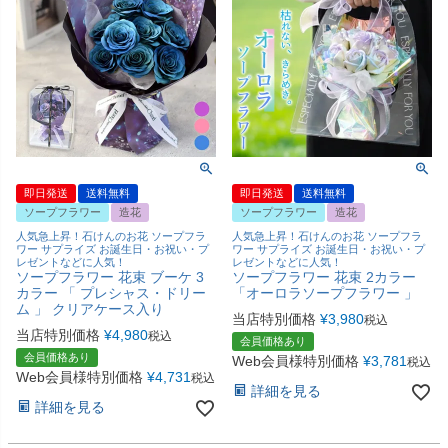
即日発送
送料無料
即日発送
送料無料
ソープフラワー
造花
ソープフラワー
造花
人気急上昇！石けんのお花 ソープフラ
人気急上昇！石けんのお花 ソープフラ
ワー サプライズ お誕生日・お祝い・プ
ワー サプライズ お誕生日・お祝い・プ
レゼントなどに人気！
レゼントなどに人気！
ソープフラワー 花束 ブーケ 3
ソープフラワー 花束 2カラー
カラー 「 プレシャス・ドリー
「オーロラソープフラワー 」
ム 」 クリアケース入り
当店特別価格
¥
3,980
税込
当店特別価格
¥
4,980
税込
会員価格あり
会員価格あり
Web会員様特別価格
¥
3,781
税込
Web会員様特別価格
¥
4,731
税込
詳細を見る
詳細を見る