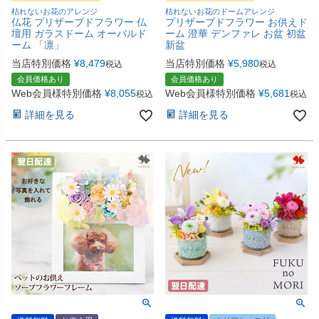
枯れないお花のアレンジ
枯れないお花のドームアレンジ
仏花 プリザーブドフラワー 仏
プリザーブドフラワー お供えド
壇用 ガラスドーム オーバルド
ーム 澄華 デンファレ お盆 初盆
ーム 「凛」
新盆
当店特別価格
¥
8,479
当店特別価格
¥
5,980
税込
税込
会員価格あり
会員価格あり
Web会員様特別価格
¥
8,055
Web会員様特別価格
¥
5,681
税込
税込
詳細を見る
詳細を見る