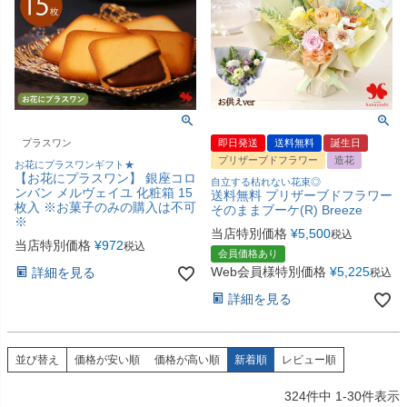
プラスワン
即日発送
送料無料
誕生日
プリザーブドフラワー
造花
お花にプラスワンギフト★
【お花にプラスワン】 銀座コロ
自立する枯れない花束◎
ンバン メルヴェイユ 化粧箱 15
送料無料 プリザーブドフラワー
枚入 ※お菓子のみの購入は不可
そのままブーケ(R) Breeze
※
当店特別価格
¥
5,500
税込
当店特別価格
¥
972
税込
会員価格あり
Web会員様特別価格
¥
5,225
詳細を見る
税込
詳細を見る
並び替え
価格が安い順
価格が高い順
新着順
レビュー順
324
件中
1
-
30
件表示