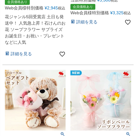
当店特別価格
¥
3,500
税込
会員価格あり
会員価格あり
Web会員様特別価格
¥
2,945
税込
Web会員様特別価格
¥
3,325
税込
花ジャンル5回受賞店 土日も発
詳細を見る
送中！ 人気急上昇！石けんのお
花 ソープフラワー サプライズ
お誕生日・お祝い・プレゼント
などに人気
詳細を見る