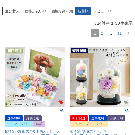
並び替え
価格が安い順
価格が高い順
新着順
レビュー順
324
件中
1
-
30
件表示
1
2
…
11
送料無料
お供え用
即日発送
送料無料
お供え用
ソープフラワー
造花
プリザーブドフラワー
枯れないお花 大きめ お供えアレンジ
枯れないお花のアレンジ