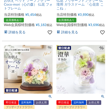
お供え ペット ソープフラワー
仏花 プリザーブドフラワー 仏
Coco-mori（心の森） 仏花 フォ
壇用 ガラスドーム 「心花音 こ
トフレーム
こね 」
当店特別価格
¥
5,454
当店特別価格
¥
3,890
税込
税込
会員価格あり
会員価格あり
Web会員様特別価格
¥
5,182
Web会員様特別価格
¥
3,696
税込
税込
詳細を見る
詳細を見る
即日発送
送料無料
お供え用
即日発送
送料無料
お供え用
プリザーブドフラワー
プリザーブドフラワー