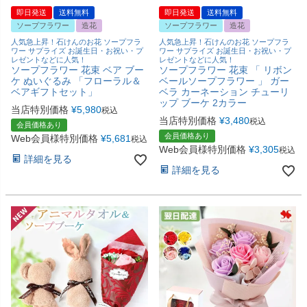
即日発送
送料無料
即日発送
送料無料
ソープフラワー
造花
ソープフラワー
造花
人気急上昇！石けんのお花 ソープフラ
人気急上昇！石けんのお花 ソープフラ
ワー サプライズ お誕生日・お祝い・プ
ワー サプライズ お誕生日・お祝い・プ
レゼントなどに人気！
レゼントなどに人気！
ソープフラワー 花束 ベア ブー
ソープフラワー 花束 「 リボン
ケ ぬいぐるみ 「フローラル＆
ベールソープフラワー 」 ガー
ベアギフトセット」
ベラ カーネーション チューリ
ップ ブーケ 2カラー
当店特別価格
¥
5,980
税込
当店特別価格
¥
3,480
税込
会員価格あり
会員価格あり
Web会員様特別価格
¥
5,681
税込
Web会員様特別価格
¥
3,305
税込
詳細を見る
詳細を見る