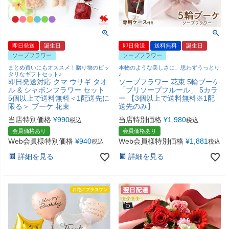
即日発送
誕生日
即日発送
送料無料
誕生日
ソープフラワー
ソープフラワー
まとめ買いにもオススメ！贈り物のピッ
本物のような美しさに、思わずうっとり
タリなギフトセット♪
♪
即日発送対応 クマ ウサギ タオ
ソープフラワー 花束 5輪ブーケ
ル & シャボンフラワー セット
「プリソープフルール」 5カラ
5個以上で送料無料＜1配送先に
ー 【3個以上で送料無料※1配
限る＞ ブーケ 花束
送先のみ】
当店特別価格
¥
990
当店特別価格
¥
1,980
税込
税込
会員価格あり
会員価格あり
Web会員様特別価格
¥
940
Web会員様特別価格
¥
1,881
税込
税込
詳細を見る
詳細を見る