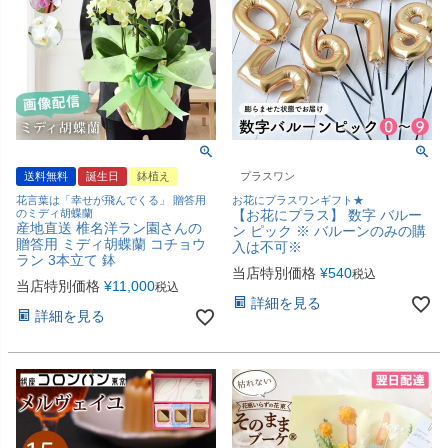
送料無料
誕生日
鉢植え
プラスワン
花言葉は「幸せが飛んでくる」 贈答用
お花にプラスワンギフト★
のミディ胡蝶蘭
【お花にプラス】 数字 バルー
産地直送 椎名洋ラン園さんの
ン ピック ※ バルーンのみの購
贈答用 ミディ胡蝶蘭 コチョウ
入は不可※
ラン 3本立て 鉢
当店特別価格
¥
540
税込
当店特別価格
¥
11,000
税込
詳細を見る
詳細を見る