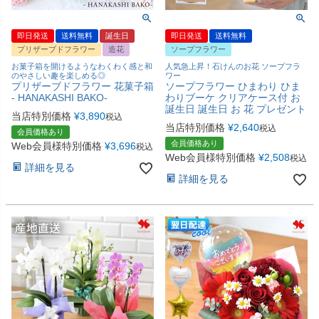
即日発送
送料無料
誕生日
即日発送
送料無料
プリザーブドフラワー
造花
ソープフラワー
お菓子箱を開けるようなわくわく感と和
人気急上昇！石けんのお花 ソープフラ
のやさしい趣を楽しめる◎
ワー
プリザーブドフラワー 花菓子箱
ソープフラワー ひまわり ひま
- HANAKASHI BAKO-
わりブーケ クリアケース付 お
誕生日 誕生日 お 花 プレゼント
当店特別価格
¥
3,890
税込
当店特別価格
¥
2,640
税込
会員価格あり
会員価格あり
Web会員様特別価格
¥
3,696
税込
Web会員様特別価格
¥
2,508
税込
詳細を見る
詳細を見る