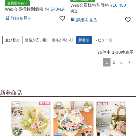
会員価格あり
Web会員様特別価格
¥
10,450
Web会員様特別価格
¥
4,540
税込
税込
詳細を見る
詳細を見る
並び替え
価格が安い順
価格が高い順
新着順
レビュー順
79
件中
1
-
30
件表示
1
2
3
新着商品