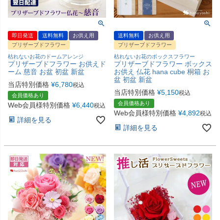
即日発送
送料無料
お供え用
送料無料
お供え用
プリザーブドフラワー
プリザーブドフラワー
枯れないお花のドームアレンジ
枯れないお花のボックスフラワー
プリザーブドフラワー お供えド
プリザーブドフラワー ボックス
ーム 慈音 お盆 初盆 新盆
お供え 仏花 hana cube 桐箱 お
盆 初盆 新盆
当店特別価格
¥
6,780
税込
当店特別価格
¥
5,150
税込
会員価格あり
会員価格あり
Web会員様特別価格
¥
6,440
税込
Web会員様特別価格
¥
4,892
税込
詳細を見る
詳細を見る