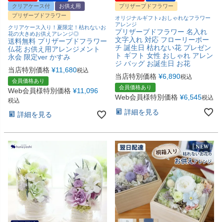
クリアケース付
お供え用
プリザーブドフラワー
プリザーブドフラワー
オリジナルギフト♪おしゃれなフラワー
アレンジ
クリアケース入り！夏限定！枯れないお
プリザーブドフラワー 名入れ
花の大きめお供えアレンジ◎
文字入れ 対応 フローリーポー
送料無料 プリザーブドフラワー
チ 誕生日 枯れない花 プレゼン
仏花 お供え用アレンジメント
ト ギフト 女性 おしゃれ アレン
永会 限定ver かすみ
ジ バッグ お誕生日 お花
当店特別価格
¥
11,680
税込
当店特別価格
¥
6,890
税込
会員価格あり
会員価格あり
Web会員様特別価格
¥
11,096
Web会員様特別価格
¥
6,545
税込
税込
詳細を見る
詳細を見る