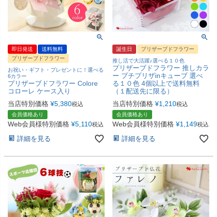
即日発送
送料無料
誕生日
プリザーブドフラワー
プリザーブドフラワー
推し活で大活躍♪選べる１０色
プリザーブドフラワー 推しカラ
お祝い・ギフト・プレゼントに！選べる
ー プチプリザinキューブ 選べ
6カラー
プリザーブドフラワー Colore
る１０色 4個以上で送料無料
コローレ ケース入り
（１配送先に限る）
当店特別価格
¥
5,380
当店特別価格
¥
1,210
税込
税込
会員価格あり
会員価格あり
Web会員様特別価格
¥
5,110
Web会員様特別価格
¥
1,149
税込
税込
詳細を見る
詳細を見る