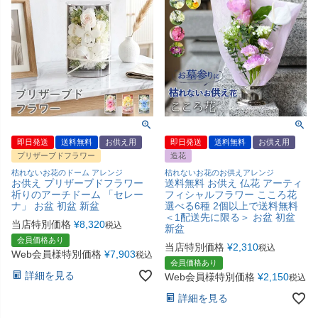
即日発送
送料無料
お供え用
即日発送
送料無料
お供え用
プリザーブドフラワー
造花
枯れないお花のドーム アレンジ
枯れないお花のお供えアレンジ
お供え プリザーブドフラワー
送料無料 お供え 仏花 アーティ
祈りのアーチドーム 「セレー
フィシャルフラワー こころ花
ナ」 お盆 初盆 新盆
選べる6種 2個以上で送料無料
＜1配送先に限る＞ お盆 初盆
当店特別価格
¥
8,320
税込
新盆
会員価格あり
当店特別価格
¥
2,310
税込
Web会員様特別価格
¥
7,903
税込
会員価格あり
詳細を見る
Web会員様特別価格
¥
2,150
税込
詳細を見る