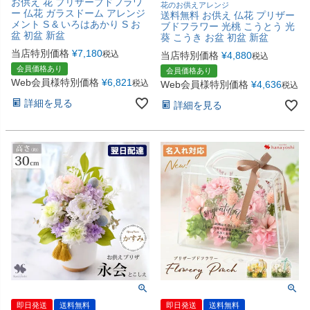
お供え 花 プリザーブドフラワ
花のお供えアレンジ
ー 仏花 ガラスドーム アレンジ
送料無料 お供え 仏花 プリザー
メント S & いろはあかり S お
ブドフラワー 光桃 こうとう 光
盆 初盆 新盆
葵 こうき お盆 初盆 新盆
当店特別価格
¥
7,180
税込
当店特別価格
¥
4,880
税込
会員価格あり
会員価格あり
Web会員様特別価格
¥
6,821
税込
Web会員様特別価格
¥
4,636
税込
詳細を見る
詳細を見る
即日発送
送料無料
即日発送
送料無料