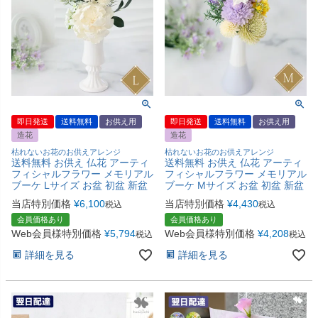
即日発送
送料無料
お供え用
即日発送
送料無料
お供え用
造花
造花
枯れないお花のお供えアレンジ
枯れないお花のお供えアレンジ
送料無料 お供え 仏花 アーティ
送料無料 お供え 仏花 アーティ
フィシャルフラワー メモリアル
フィシャルフラワー メモリアル
ブーケ Lサイズ お盆 初盆 新盆
ブーケ Mサイズ お盆 初盆 新盆
当店特別価格
¥
6,100
当店特別価格
¥
4,430
税込
税込
会員価格あり
会員価格あり
Web会員様特別価格
¥
5,794
Web会員様特別価格
¥
4,208
税込
税込
詳細を見る
詳細を見る