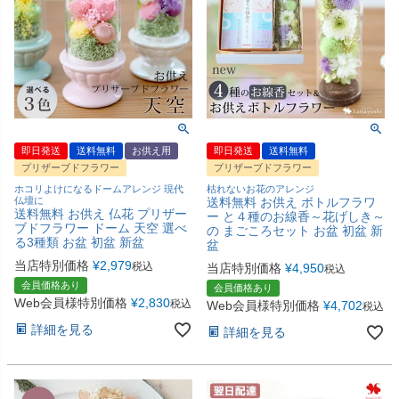
即日発送
送料無料
お供え用
即日発送
送料無料
プリザーブドフラワー
プリザーブドフラワー
ホコリよけになるドームアレンジ 現代
枯れないお花のアレンジ
仏壇に
送料無料 お供え ボトルフラワ
送料無料 お供え 仏花 プリザー
ー と４種のお線香～花げしき～
ブドフラワー ドーム 天空 選べ
の まごころセット お盆 初盆 新
る3種類 お盆 初盆 新盆
盆
当店特別価格
¥
2,979
税込
当店特別価格
¥
4,950
税込
会員価格あり
会員価格あり
Web会員様特別価格
¥
2,830
税込
Web会員様特別価格
¥
4,702
税込
詳細を見る
詳細を見る