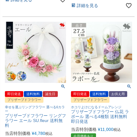
詳細を見る
即日発送
送料無料
誕生日
即日発送
送料無料
お供え用
プリザーブドフラワー
プリザーブドフラワー
幸せを運ぶリングフラワー 選べる6カラ
ホコリよけになるドームアレンジ
ー
プリザーブドフラワー 仏花 ラ
プリザーブドフラワー リングフ
ポール 選べる4種類 送料無料
ラワー エール SU.fleur 送料無
即日発送
料
当店特別価格
¥
11,000
税込
当店特別価格
¥
4,780
税込
会員価格あり