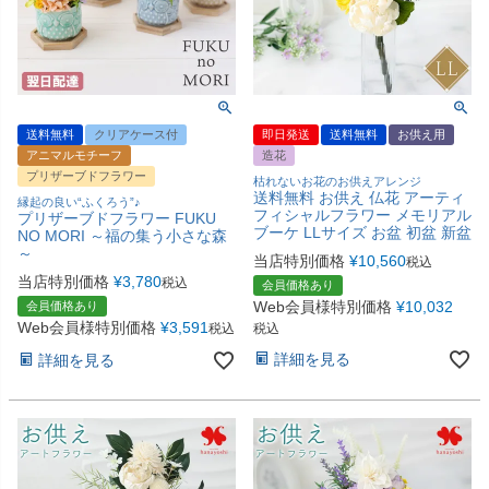
送料無料
クリアケース付
即日発送
送料無料
お供え用
アニマルモチーフ
造花
プリザーブドフラワー
枯れないお花のお供えアレンジ
送料無料 お供え 仏花 アーティ
縁起の良い“ふくろう”♪
フィシャルフラワー メモリアル
プリザーブドフラワー FUKU
ブーケ LLサイズ お盆 初盆 新盆
NO MORI ～福の集う小さな森
～
当店特別価格
¥
10,560
税込
当店特別価格
¥
3,780
税込
会員価格あり
Web会員様特別価格
¥
10,032
会員価格あり
Web会員様特別価格
¥
3,591
税込
税込
詳細を見る
詳細を見る