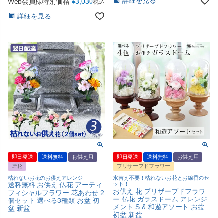
詳細を見る
Web会員様特別価格
¥
3,030
税込
詳細を見る
即日発送
送料無料
お供え用
即日発送
送料無料
お供え用
造花
プリザーブドフラワー
枯れないお花のお供えアレンジ
水替え不要！枯れないお花とお線香のセ
送料無料 お供え 仏花 アーティ
ット！
お供え 花 プリザーブドフラワ
フィシャルフラワー 花あわせ 2
ー 仏花 ガラスドーム アレンジ
個セット 選べる3種類 お盆 初
メント S & 和遊アソート お盆
盆 新盆
初盆 新盆