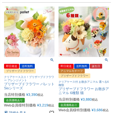
即日発送
送料無料
即日発送
送料無料
誕生日
プリザーブドフラワー
アニマルモチーフ
プリザーブドフラワー
クリアケース入り！プリザーブドフラワ
ー アレンジメント
クリアケース付 お散歩アニマル 選べる6
プリザーブドフラワー パレット
種類
Sisシリーズ
プリザーブドフラワー お散歩ア
ニマル 6種類 猫
当店特別価格
¥
3,390
税込
当店特別価格
¥
3,880
税込
会員価格あり
Web会員様特別価格
¥
3,219
会員価格あり
税込
Web会員様特別価格
¥
3,686
税込
詳細を見る