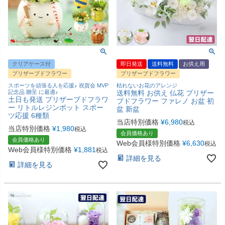
クリアケース付
即日発送
送料無料
お供え用
プリザーブドフラワー
プリザーブドフラワー
スポーツを頑張る人を応援♪ 祝賀会 MVP
枯れないお花のアレンジ
記念品 贈呈 に最適♪
送料無料 お供え 仏花 プリザー
土日も発送 プリザーブドフラワ
ブドフラワー ファレノ お盆 初
ー リトルレジンポット スポー
盆 新盆
ツ応援 6種類
当店特別価格
¥
6,980
税込
当店特別価格
¥
1,980
税込
会員価格あり
会員価格あり
Web会員様特別価格
¥
6,630
税込
Web会員様特別価格
¥
1,881
税込
詳細を見る
詳細を見る