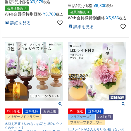
当店特別価格
¥
3,979
税込
当店特別価格
¥
6,300
税込
会員価格あり
会員価格あり
Web会員様特別価格
¥
3,780
税込
Web会員様特別価格
¥
5,986
税込
詳細を見る
詳細を見る
即日発送
送料無料
お供え用
即日発送
送料無料
プリザーブドフラワー
クリアケース付
お供え用
プリザーブドフラワー
水替え不要！枯れないお花とLEDロウソ
クのセット！
LEDライトがふんわり灯る♪枯れないお