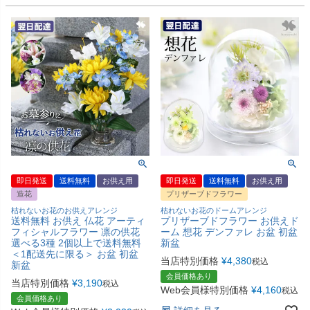
即日発送
送料無料
お供え用
即日発送
送料無料
お供え用
造花
プリザーブドフラワー
枯れないお花のお供えアレンジ
枯れないお花のドームアレンジ
送料無料 お供え 仏花 アーティ
プリザーブドフラワー お供えド
フィシャルフラワー 凛の供花
ーム 想花 デンファレ お盆 初盆
選べる3種 2個以上で送料無料
新盆
＜1配送先に限る＞ お盆 初盆
当店特別価格
¥
4,380
税込
新盆
会員価格あり
当店特別価格
¥
3,190
税込
Web会員様特別価格
¥
4,160
税込
会員価格あり