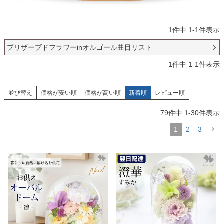
1
件中
1
-
1
件表示
プリザーブドフラワーinオルゴール曲目リスト
1
件中
1
-
1
件表示
並び替え
価格が安い順
価格が高い順
新着順
レビュー順
79
件中
1
-
30
件表示
1
2
3