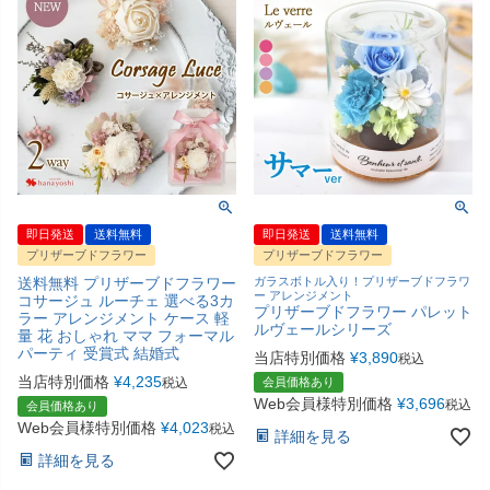
即日発送
送料無料
即日発送
送料無料
プリザーブドフラワー
プリザーブドフラワー
送料無料 プリザーブドフラワー
ガラスボトル入り！プリザーブドフラワ
ー アレンジメント
コサージュ ルーチェ 選べる3カ
プリザーブドフラワー パレット
ラー アレンジメント ケース 軽
ルヴェールシリーズ
量 花 おしゃれ ママ フォーマル
パーティ 受賞式 結婚式
当店特別価格
¥
3,890
税込
当店特別価格
¥
4,235
税込
会員価格あり
Web会員様特別価格
¥
3,696
税込
会員価格あり
Web会員様特別価格
¥
4,023
税込
詳細を見る
詳細を見る