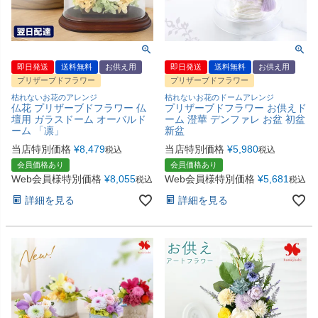
即日発送
送料無料
お供え用
即日発送
送料無料
お供え用
プリザーブドフラワー
プリザーブドフラワー
枯れないお花のアレンジ
枯れないお花のドームアレンジ
仏花 プリザーブドフラワー 仏
プリザーブドフラワー お供えド
壇用 ガラスドーム オーバルド
ーム 澄華 デンファレ お盆 初盆
ーム 「凛」
新盆
当店特別価格
¥
8,479
当店特別価格
¥
5,980
税込
税込
会員価格あり
会員価格あり
Web会員様特別価格
¥
8,055
Web会員様特別価格
¥
5,681
税込
税込
詳細を見る
詳細を見る