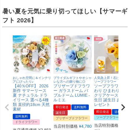
暑い夏を元気に乗り切ってほしい【サマーギ
フト 2026】
おしゃれ空間に＆インテリ
ブライダルギフトやオシャ
人気急上昇！石けんのお
アにぴったり♪
レな方への贈り物に◎
ソープフラワー
【40％OFF】 2026
プリザーブドフラワ
ソープフラワー ひ
新作 サマーリース
ー ガラスドーム バ
わり ひまわりブー
夏 ナチュラル ドラ
ブルドーム LUMIE -
クリアケース付 お
イリース 選べる4種
ルミエ
生日 誕生日 お 花 
類 直径約18cm 天然
レゼント
即日発送
送料無料
素材
即日発送
送料無料
誕生日
送料無料
ソープフラワー
プリザーブドフラワー
ドライフラワー
当店特別価格
¥
2,6
当店特別価格
¥
4,780