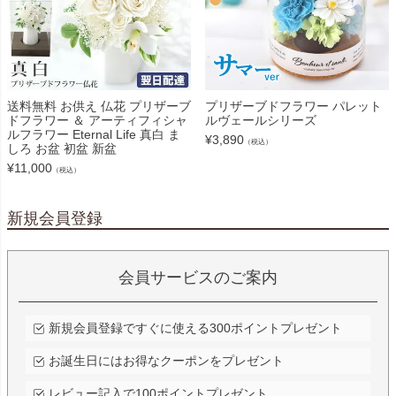
送料無料 お供え 仏花 プリザーブ
プリザーブドフラワー パレット
ドフラワー ＆ アーティフィシャ
ルヴェールシリーズ
ルフラワー Eternal Life 真白 ま
¥
3,890
（税込）
しろ お盆 初盆 新盆
¥
11,000
（税込）
新規会員登録
会員サービスのご案内
新規会員登録ですぐに使える300ポイントプレゼント
お誕生日にはお得なクーポンをプレゼント
レビュー記入で100ポイントプレゼント