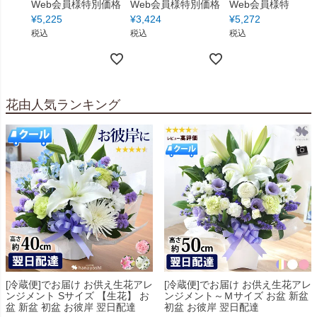
Web会員様特別価格
Web会員様特別価格
Web会員様特別価
¥
5,225
¥
3,424
¥
5,272
税込
税込
税込
花由人気ランキング
[冷蔵便]でお届け お供え生花アレ
[冷蔵便]でお届け お供え生花アレ
ンジメント Sサイズ 【生花】 お
ンジメント～Ｍサイズ お盆 新盆
盆 新盆 初盆 お彼岸 翌日配達
初盆 お彼岸 翌日配達