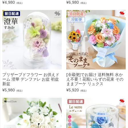
¥
4,980
¥
6,980
（税込）
（税込）
プリザーブドフラワー お供えド
[冷蔵便]でお届け 送料無料 水か
ーム 澄華 デンファレ お盆 初盆
え不要！花瓶いらずの花束 その
新盆
ままブーケ リュクス
¥
5,980
¥
5,920
（税込）
（税込）