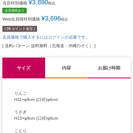
¥
3,890
当店特別価格
税込
会員価格あり
¥
3,696
Web会員様特別価格
税込
[
35
ポイント進呈 ]
会員価格で購入するにはログインが必要です。
送料パターン
送料無料（北海道・沖縄のぞく）
サイズ
内容
お届け時期
りんご
H11×φ9cm (口径)φ6cm
うさぎ
H13×φ9cm (口径)φ6cm
ことり