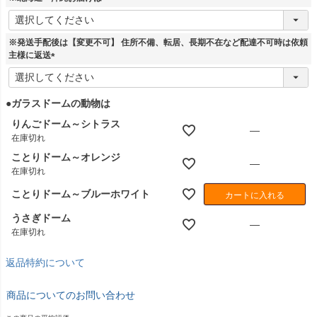
)
(
必
須
※発送手配後は【変更不可】 住所不備、転居、長期不在など配達不可時は依頼
)
主様に返送
(
必
須
●ガラスドームの動物は
)
りんごドーム～シトラス
—
在庫切れ
ことりドーム～オレンジ
—
在庫切れ
ことりドーム～ブルーホワイト
カートに入れる
うさぎドーム
—
在庫切れ
返品特約について
商品についてのお問い合わせ