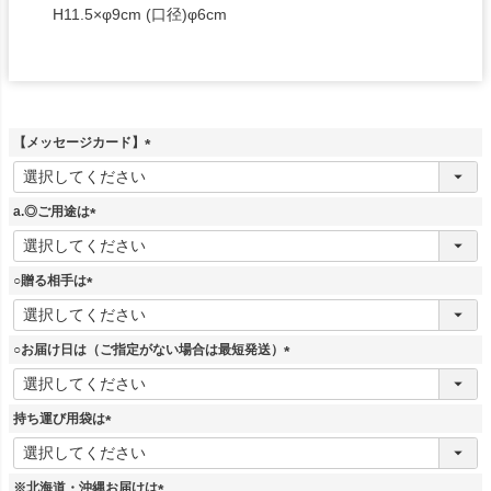
H11.5×φ9cm (口径)φ6cm
【メッセージカード】
(
必
須
a.◎ご用途は
)
(
必
須
○贈る相手は
)
(
必
須
○お届け日は（ご指定がない場合は最短発送）
)
(
必
須
持ち運び用袋は
)
(
必
須
※北海道・沖縄お届けは