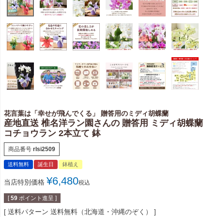
花言葉は「幸せが飛んでくる」 贈答用のミディ胡蝶蘭
産地直送 椎名洋ラン園さんの 贈答用 ミディ胡蝶蘭
コチョウラン 2本立て 鉢
商品番号
rlsi2509
送料無料
誕生日
鉢植え
¥
6,480
当店特別価格
税込
[
59
ポイント進呈 ]
送料パターン
送料無料（北海道・沖縄のぞく）