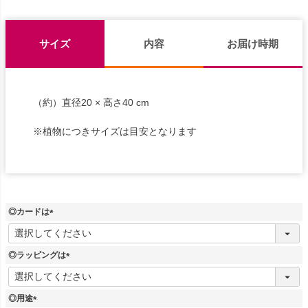
サイズ
内容
お届け時期
（約）直径20 × 高さ40 cm
※植物につきサイズは目安となります
◎カードは
(
必
須
◎ラッピングは
)
(
必
須
◎用途
)