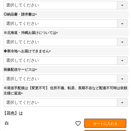
(
必
須
◎納品書・請求書は
)
(
必
須
※北海道・沖縄お届けについては
)
(
必
須
◆寒冷地へお届けできません
)
(
必
須
画像配信サービスは
)
(
必
須
※発送手配後は【変更不可】 住所不備、転居、長期不在など配達不可時は依頼
)
主様に返送
(
必
須
【花色】は
)
白
カートに入れる