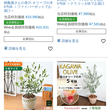
鶴亀園さんの香川 オリーブの木
5号鉢 ＜テラコッタ鉢でお届け
6号鉢 ＜ファイバーポットでお
＞
届け＞
当店特別価格
¥
7,980
税込
当店特別価格
¥
10,980
税込
会員価格あり
会員価格あり
Web会員様特別価格
¥
7,581
税込
Web会員様特別価格
¥
10,431
在庫切れ
税込
在庫切れ
詳細を見る
詳細を見る