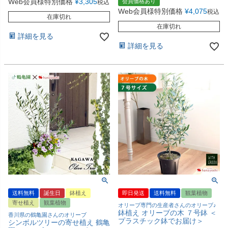
Web会員様特別価格
¥
3,305
会員価格あり
税込
Web会員様特別価格
¥
4,075
税込
在庫切れ
在庫切れ
詳細を見る
詳細を見る
送料無料
誕生日
鉢植え
即日発送
送料無料
観葉植物
寄せ植え
観葉植物
オリーブ専門の生産者さんのオリーブ♪
鉢植え オリーブの木 ７号鉢 ＜
香川県の鶴亀園さんのオリーブ
プラスチック鉢でお届け＞
シンボルツリーの寄せ植え 鶴亀