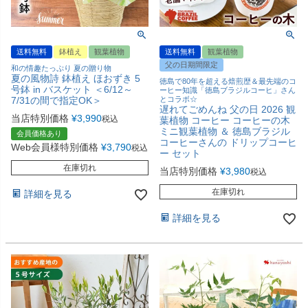
送料無料
鉢植え
観葉植物
送料無料
観葉植物
父の日期間限定
和の情趣たっぷり 夏の贈り物
夏の風物詩 鉢植え ほおずき 5
徳島で80年を超える焙煎歴＆最先端のコ
号鉢 in バスケット ＜6/12～
ーヒー知識「徳島ブラジルコーヒ」さん
7/31の間で指定OK＞
とコラボ☆
遅れてごめんね 父の日 2026 観
当店特別価格
¥
3,990
税込
葉植物 コーヒー コーヒーの木
ミニ観葉植物 ＆ 徳島ブラジル
会員価格あり
コーヒーさんの ドリップコーヒ
Web会員様特別価格
¥
3,790
税込
ー セット
在庫切れ
当店特別価格
¥
3,980
税込
在庫切れ
詳細を見る
詳細を見る