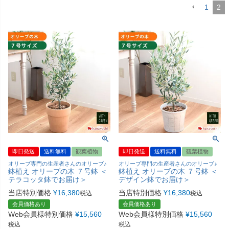
1
2
即日発送
送料無料
観葉植物
即日発送
送料無料
観葉植物
オリーブ専門の生産者さんのオリーブ♪
オリーブ専門の生産者さんのオリーブ♪
鉢植え オリーブの木 ７号鉢 ＜
鉢植え オリーブの木 ７号鉢 ＜
テラコッタ鉢でお届け＞
デザイン鉢でお届け＞
当店特別価格
¥
16,380
当店特別価格
¥
16,380
税込
税込
会員価格あり
会員価格あり
Web会員様特別価格
¥
15,560
Web会員様特別価格
¥
15,560
税込
税込