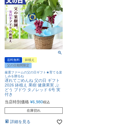
送料無料
鉢植え
父の日期間限定
厳選ファームの父の日ギフト★育てる楽
しみを贈るね
遅れてごめんね 父の日 ギフト
2026 鉢植え 果樹 健康果実 ぶ
どう ブドウ タノレッド 6号 実
付き
当店特別価格
¥
6,980
税込
在庫切れ
詳細を見る