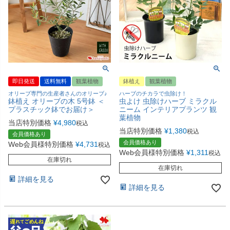
即日発送
送料無料
観葉植物
鉢植え
観葉植物
オリーブ専門の生産者さんのオリーブ♪
ハーブのチカラで虫除け！
鉢植え オリーブの木 5号鉢 ＜
虫よけ 虫除けハーブ ミラクル
プラスチック鉢でお届け＞
ニーム インテリアプランツ 観
葉植物
当店特別価格
¥
4,980
税込
当店特別価格
¥
1,380
税込
会員価格あり
会員価格あり
Web会員様特別価格
¥
4,731
税込
Web会員様特別価格
¥
1,311
税込
在庫切れ
在庫切れ
詳細を見る
詳細を見る