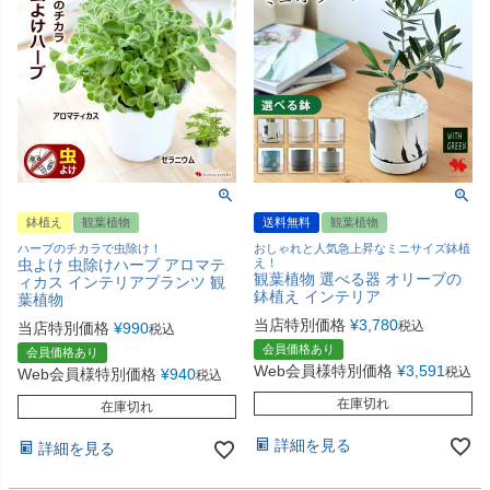
鉢植え
観葉植物
送料無料
観葉植物
ハーブのチカラで虫除け！
おしゃれと人気急上昇なミニサイズ鉢植
虫よけ 虫除けハーブ アロマテ
え！
観葉植物 選べる器 オリーブの
ィカス インテリアプランツ 観
鉢植え インテリア
葉植物
当店特別価格
¥
3,780
税込
当店特別価格
¥
990
税込
会員価格あり
会員価格あり
Web会員様特別価格
¥
3,591
税込
Web会員様特別価格
¥
940
税込
在庫切れ
在庫切れ
詳細を見る
詳細を見る