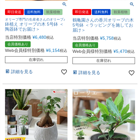
即日発送
送料無料
観葉植物
即日発送
送料無料
観葉植物
オリーブ専門の生産者さんのオリーブ♪
鶴亀園さんの香川オリーブの木
鉢植え オリーブの木 5号鉢 ＜
5号鉢 ＜ラッピングを施してお
陶器鉢でお届け＞
届け＞
当店特別価格
¥
6,480
税込
当店特別価格
¥
5,758
税込
会員価格あり
会員価格あり
Web会員様特別価格
¥
6,154
税込
Web会員様特別価格
¥
5,470
税込
在庫切れ
在庫切れ
詳細を見る
詳細を見る