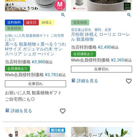
送料無料
誕生日
鉢植え
観葉植物
観葉植物
花言葉は栄光、勝利、名誉
月桂樹 鉢植え ローリエ ローレ
お祝いに人気 観葉植物ギフト ご自宅用
ル 観葉植物
にも◎
選べる 観葉植物ｘ選べるうつわ
当店特別価格
¥
2,490
税込
Mサイズ ガジュマルの木 サン
スベリア シュガ ーバイン
会員価格あり
Web会員様特別価格
¥
2,365
税込
当店特別価格
¥
3,980
税込
会員価格あり
在庫切れ
Web会員様特別価格
¥
3,781
税込
詳細を見る
在庫切れ
お祝いに人気 観葉植物ギフト
ご自宅用にも◎
詳細を見る