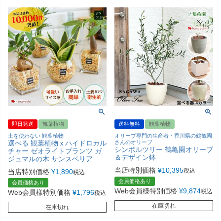
即日発送
観葉植物
送料無料
観葉植物
土を使わない 観葉植物
オリーブ専門の生産者・香川県の鶴亀園
選べる 観葉植物ｘハイドロカル
さんのオリーブ
シンボルツリー 鶴亀園オリーブ
チャー ゼオライトプランツ ガ
＆デザイン鉢
ジュマルの木 サンスベリア
当店特別価格
¥
10,395
税込
当店特別価格
¥
1,890
税込
会員価格あり
会員価格あり
Web会員様特別価格
¥
9,874
税込
Web会員様特別価格
¥
1,796
税込
在庫切れ
在庫切れ