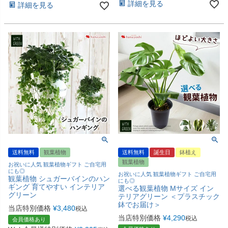
詳細を見る
詳細を見る
送料無料
観葉植物
送料無料
誕生日
鉢植え
観葉植物
お祝いに人気 観葉植物ギフト ご自宅用
にも◎
お祝いに人気 観葉植物ギフト ご自宅用
観葉植物 シュガーバインのハン
にも◎
ギング 育てやすい インテリア
選べる観葉植物 Mサイズ イン
グリーン
テリアグリーン ＜プラスチック
鉢でお届け＞
当店特別価格
¥
3,480
税込
当店特別価格
¥
4,290
税込
会員価格あり