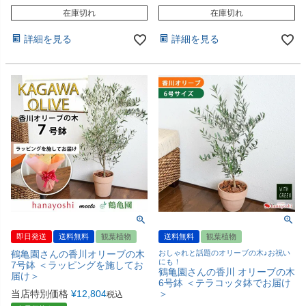
在庫切れ
在庫切れ
詳細を見る
詳細を見る
即日発送
送料無料
観葉植物
送料無料
観葉植物
鶴亀園さんの香川オリーブの木
おしゃれと話題のオリーブの木♪お祝い
にも！
7号鉢 ＜ラッピングを施してお
鶴亀園さんの香川 オリーブの木
届け＞
6号鉢 ＜テラコッタ鉢でお届け
当店特別価格
¥
12,804
＞
税込