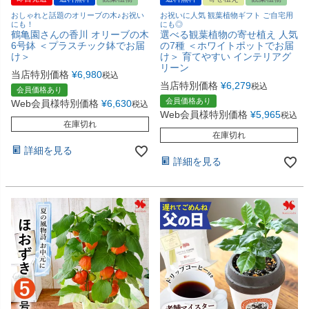
おしゃれと話題のオリーブの木♪お祝い
お祝いに人気 観葉植物ギフト ご自宅用
にも！
にも◎
鶴亀園さんの香川 オリーブの木
選べる観葉植物の寄せ植え 人気
6号鉢 ＜プラスチック鉢でお届
の7種 ＜ホワイトポットでお届
け＞
け＞ 育てやすい インテリアグ
リーン
当店特別価格
¥
6,980
税込
当店特別価格
¥
6,279
税込
会員価格あり
会員価格あり
Web会員様特別価格
¥
6,630
税込
Web会員様特別価格
¥
5,965
税込
在庫切れ
在庫切れ
詳細を見る
詳細を見る