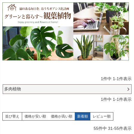
1
件中
1
-
1
件表示
多肉植物
1
件中
1
-
1
件表示
並び替え
価格が安い順
価格が高い順
新着順
レビュー順
55
件中
31
-
55
件表示