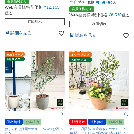
会員価格あり
当店特別価格
¥
8,980
税込
Web会員様特別価格
¥
12,163
会員価格あり
税込
Web会員様特別価格
¥
8,530
税込
在庫切れ
在庫切れ
詳細を見る
詳細を見る
送料無料
観葉植物
即日発送
送料無料
観葉植物
おしゃれと話題のオリーブの木♪お祝い
オリーブ専門の生産者さんのオリーブ♪
にも！
鉢植え オリーブの木 寄せ植え