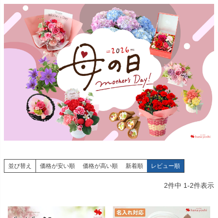
並び替え
価格が安い順
価格が高い順
新着順
レビュー順
2
件中
1
-
2
件表示