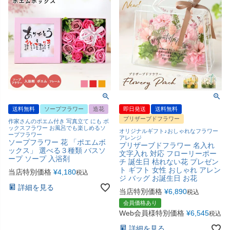
送料無料
ソープフラワー
造花
即日発送
送料無料
プリザーブドフラワー
作家さんのポエム付き 写真立て にも ボ
ックスフラワー お風呂でも楽しめるソ
オリジナルギフト♪おしゃれなフラワー
ープフラワー
アレンジ
ソープフラワー 花 「ポエムボ
プリザーブドフラワー 名入れ
ックス」 選べる３種類 バスソ
文字入れ 対応 フローリーポー
ープ ソープ 入浴剤
チ 誕生日 枯れない花 プレゼン
ト ギフト 女性 おしゃれ アレン
当店特別価格
¥
4,180
税込
ジ バッグ お誕生日 お花
詳細を見る
当店特別価格
¥
6,890
税込
会員価格あり
Web会員様特別価格
¥
6,545
税込
詳細を見る