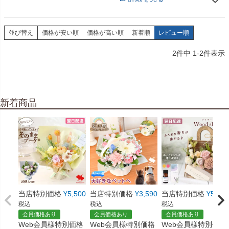
並び替え
価格が安い順
価格が高い順
新着順
レビュー順
2
件中
1
-
2
件表示
新着商品
当店特別価格
¥
5,500
当店特別価格
¥
3,590
当店特別価格
¥
5,550
税込
税込
税込
会員価格あり
会員価格あり
会員価格あり
Web会員様特別価格
Web会員様特別価格
Web会員様特別価格