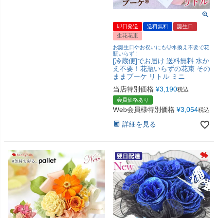
即日発送
送料無料
誕生日
生花花束
お誕生日やお祝いにも◎水換え不要で花
瓶いらず！
[冷蔵便]でお届け 送料無料 水か
え不要！花瓶いらずの花束 その
ままブーケ リトル ミニ
当店特別価格
¥
3,190
税込
会員価格あり
Web会員様特別価格
¥
3,054
税込
詳細を見る