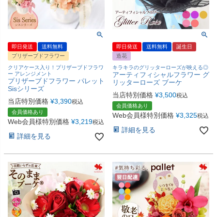
即日発送
送料無料
即日発送
送料無料
誕生日
プリザーブドフラワー
造花
クリアケース入り！プリザーブドフラワ
キラキラのグリッターローズが映える◎
ー アレンジメント
アーティフィシャルフラワー グ
プリザーブドフラワー パレット
リッターローズ ブーケ
Sisシリーズ
当店特別価格
¥
3,500
税込
当店特別価格
¥
3,390
税込
会員価格あり
会員価格あり
Web会員様特別価格
¥
3,325
税込
Web会員様特別価格
¥
3,219
税込
詳細を見る
詳細を見る