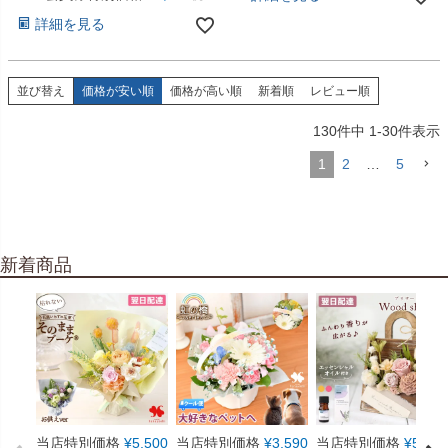
詳細を見る
並び替え
価格が安い順
価格が高い順
新着順
レビュー順
130
件中
1
-
30
件表示
1
2
…
5
新着商品
当店特別価格
¥
5,500
当店特別価格
¥
3,590
当店特別価格
¥
5,550