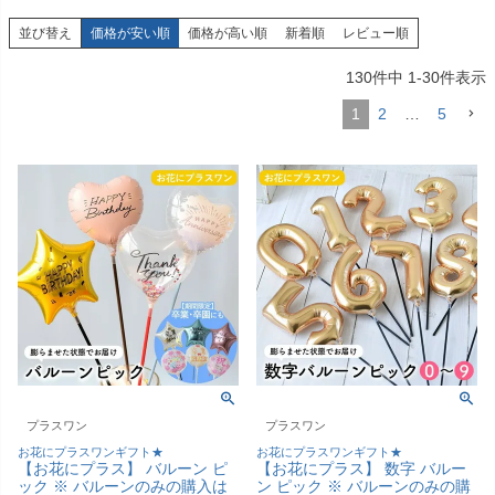
並び替え
価格が安い順
価格が高い順
新着順
レビュー順
130
件中
1
-
30
件表示
1
2
…
5
プラスワン
プラスワン
お花にプラスワンギフト★
お花にプラスワンギフト★
【お花にプラス】 バルーン ピ
【お花にプラス】 数字 バルー
ック ※ バルーンのみの購入は
ン ピック ※ バルーンのみの購