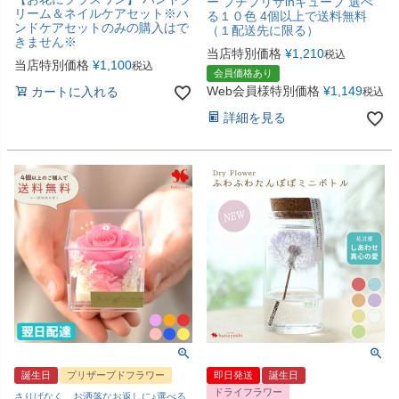
ー プチプリザinキューブ 選べ
リーム＆ネイルケアセット※ハ
る１０色 4個以上で送料無料
ンドケアセットのみの購入はで
（１配送先に限る）
きません※
当店特別価格
¥
1,210
税込
当店特別価格
¥
1,100
税込
会員価格あり
Web会員様特別価格
¥
1,149
カートに入れる
税込
詳細を見る
誕生日
プリザーブドフラワー
即日発送
誕生日
ドライフラワー
さりげなく、お洒落なお返しに♪選べる