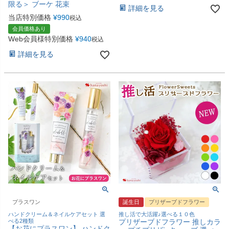
限る＞ ブーケ 花束
詳細を見る
当店特別価格
¥
990
税込
会員価格あり
Web会員様特別価格
¥
940
税込
詳細を見る
プラスワン
誕生日
プリザーブドフラワー
ハンドクリーム＆ネイルケアセット 選
推し活で大活躍♪選べる１０色
べる2種類
プリザーブドフラワー 推しカラ
【お花にプラスワン】 ハンドク