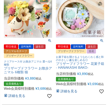
即日発送
送料無料
誕生日
即日発送
送料無料
誕生日
アニマルモチーフ
プリザーブドフラワー
造花
プリザーブドフラワー
お菓子箱を開けるようなわくわく感と和
のやさしい趣を楽しめる◎
クリアケース付 お散歩アニマル 選べる6
プリザーブドフラワー 花菓子箱
種類
- HANAKASHI BAKO-
プリザーブドフラワー お散歩ア
ニマル 6種類 猫
当店特別価格
¥
3,890
税込
当店特別価格
¥
3,880
税込
会員価格あり
Web会員様特別価格
¥
3,696
会員価格あり
税込
Web会員様特別価格
¥
3,686
税込
詳細を見る
詳細を見る