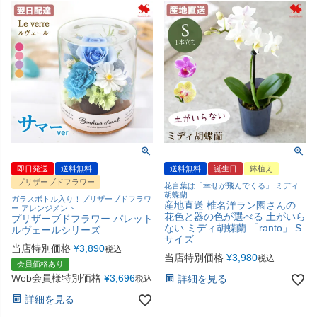
即日発送
送料無料
送料無料
誕生日
鉢植え
プリザーブドフラワー
花言葉は「幸せが飛んでくる」 ミディ
胡蝶蘭
ガラスボトル入り！プリザーブドフラワ
産地直送 椎名洋ラン園さんの
ー アレンジメント
花色と器の色が選べる 土がいら
プリザーブドフラワー パレット
ない ミディ胡蝶蘭 「ranto」 S
ルヴェールシリーズ
サイズ
当店特別価格
¥
3,890
税込
当店特別価格
¥
3,980
税込
会員価格あり
Web会員様特別価格
¥
3,696
詳細を見る
税込
詳細を見る