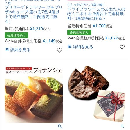
７色
おしゃれな方への贈り物に
プリザーブドフラワー プチプリ
ドライフラワー ふわふわたんぽ
ザinキューブ 選べる7色 4個以
ぽミニボトル 3個以上で送料無
上で送料無料（１配送先に限
料＜1配送先に限る＞
る）
当店特別価格
¥
1,760
税込
当店特別価格
¥
1,210
税込
会員価格あり
会員価格あり
Web会員様特別価格
¥
1,672
税込
Web会員様特別価格
¥
1,149
税込
詳細を見る
詳細を見る