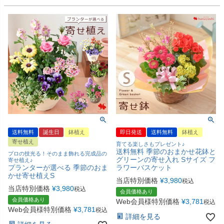
送料無料
誕生日
鉢植え
即日発送
送料無料
鉢植え
寄せ植え
育てる楽しさもプレゼント♪
送料無料 季節のおまかせ花鉢と
プロの技光る！そのまま飾れる完成品の
グリーンの寄せ入れ Sサイズ フ
寄せ植え♪
プランターが選べる 季節のおま
ラワーバスケット
かせ寄せ植えS
当店特別価格
¥
3,980
税込
当店特別価格
¥
3,980
税込
会員価格あり
会員価格あり
Web会員様特別価格
¥
3,781
税込
Web会員様特別価格
¥
3,781
税込
詳細を見る