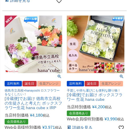
詳細を見る
送料無料
誕生日
生花アレンジ
送料無料
誕生日
生花アレンジ
徳島市立高校×hanayoshi ロスフラワー
手渡しや持ち運びにも便利な贈り物！
をなくしたい！
[冷蔵便]でお届け ボックスフラ
[冷蔵便]でお届け 徳島市立高校
ワー 生花 hana cube
の生徒さんと考えた ボックスフ
当店特別価格
¥
4,200
税込
ラワー生花 hana cube x IRP
会員価格あり
当店特別価格
¥
4,180
税込
Web会員様特別価格
¥
3,990
税込
会員価格あり
Web会員様特別価格
¥
3,971
詳細を見る
税込