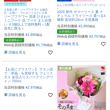
ソープフラワー
おしゃれ空間に＆インテリアにぴったり
♪
人気急上昇！ソープフラワー お誕生
2026 新作 サマーリース 夏 ナ
日・お祝い・プレゼントなどに人気
チュラル ドライリース 選べる4
ソープフラワー 花束 ひまわり
種類 直径約18cm 天然素材
ミニブーケ 花 ブーケ まとめ買
い ※3個以上で送料無料＜1配
当店特別価格
¥
2,850
税込
送先に限る＞
会員価格あり
当店特別価格
¥
1,890
税込
Web会員様特別価格
¥
2,707
税込
会員価格あり
詳細を見る
Web会員様特別価格
¥
1,796
税込
詳細を見る
【お花にプラスワン】 ラテン語
で「幸福」を意味する フェリス
タス 金箔入りスパークリングワ
イン 750ml
当店特別価格
¥
2,970
税込
詳細を見る