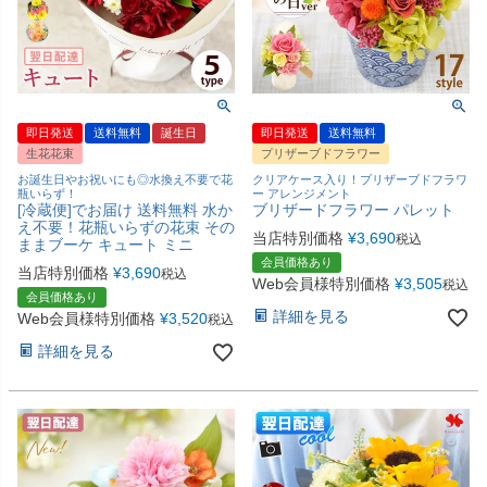
即日発送
送料無料
誕生日
即日発送
送料無料
生花花束
プリザーブドフラワー
お誕生日やお祝いにも◎水換え不要で花
クリアケース入り！プリザーブドフラワ
瓶いらず！
ー アレンジメント
[冷蔵便]でお届け 送料無料 水か
ブリザードフラワー パレット
え不要！花瓶いらずの花束 その
当店特別価格
¥
3,690
税込
ままブーケ キュート ミニ
会員価格あり
当店特別価格
¥
3,690
税込
Web会員様特別価格
¥
3,505
税込
会員価格あり
詳細を見る
Web会員様特別価格
¥
3,520
税込
詳細を見る