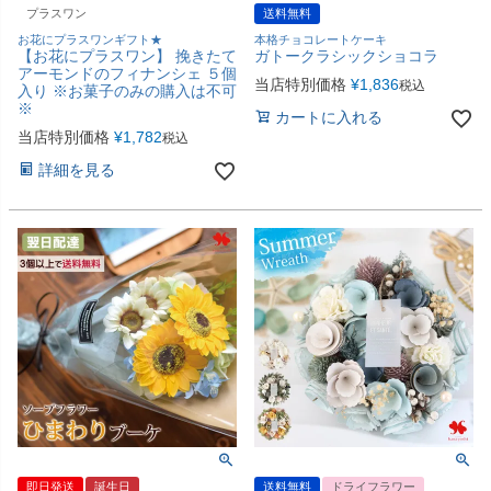
プラスワン
送料無料
お花にプラスワンギフト★
本格チョコレートケーキ
【お花にプラスワン】 挽きたて
ガトークラシックショコラ
アーモンドのフィナンシェ ５個
当店特別価格
¥
1,836
税込
入り ※お菓子のみの購入は不可
※
カートに入れる
当店特別価格
¥
1,782
税込
詳細を見る
即日発送
誕生日
送料無料
ドライフラワー