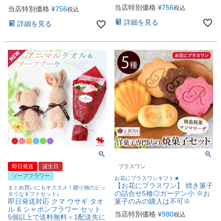
当店特別価格
¥
756
税込
当店特別価格
¥
756
税込
詳細を見る
詳細を見る
即日発送
誕生日
プラスワン
ソープフラワー
お花にプラスワンギフト★
【お花にプラスワン】 焼き菓子
まとめ買いにもオススメ！贈り物のピッ
の詰合せ5種◎ガーデン小 ※お
タリなギフトセット♪
即日発送対応 クマ ウサギ タオ
菓子のみの購入は不可※
ル & シャボンフラワー セット
当店特別価格
¥
980
税込
5個以上で送料無料＜1配送先に