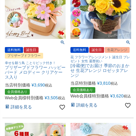
送料無料
誕生日
送料無料
誕生日
生花アレンジ
プリザーブドフラワー
花 フラワーアレンジメント 誕生日 プレ
ゼント 女性 還暦祝い
幸せを願う鳥 ことりピック付き！
[冷蔵便]でお届け 季節のおまか
プリザーブドフラワー ハッピー
せ 生花アレンジ ロゼッタアレ
バード メロディー クリアケー
ンジ
ス入り
当店特別価格
¥
3,810
税込
当店特別価格
¥
3,690
税込
会員価格あり
会員価格あり
Web会員様特別価格
¥
3,620
税込
Web会員様特別価格
¥
3,505
税込
詳細を見る
詳細を見る