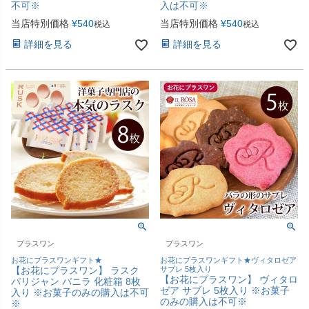
不可※
入は不可※
当店特別価格
¥
540
当店特別価格
¥
540
税込
税込
詳細を見る
詳細を見る
プラスワン
プラスワン
お花にプラスワンギフト★
お花にプラスワンギフト★ヴィタロゼア
【お花にプラスワン】 ラスク
サブレ 5枚入り
【お花にプラスワン】 ヴィタロ
パリジャン バニラ 化粧箱 8枚
ゼア サブレ 5枚入り ※お菓子
入り ※お菓子のみの購入は不可
のみの購入は不可※
※