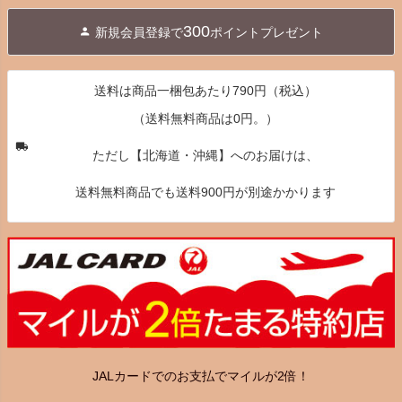
ジト
300
新規会員登録で
ポイントプレゼント
ップ
へ
送料は商品一梱包あたり790円（税込）
（送料無料商品は0円。）
ただし【北海道・沖縄】へのお届けは、
送料無料商品でも送料900円が別途かかります
JALカードでのお支払でマイルが2倍！