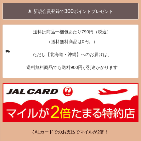
ジト
300
新規会員登録で
ポイントプレゼント
ップ
へ
送料は商品一梱包あたり790円（税込）
（送料無料商品は0円。）
ただし【北海道・沖縄】へのお届けは、
送料無料商品でも送料900円が別途かかります
JALカードでのお支払でマイルが2倍！