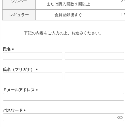
シルバー
２
または購入回数１回以上
レギュラー
会員登録後すぐ
１
下記の内容をご入力の上、お進みください。
氏名
(
必
須
氏名（フリガナ）
)
(
必
須
Ｅメールアドレス
)
(
必
須
パスワード
)
(
必