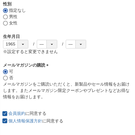
須
性別
)
指定なし
男性
女性
生年月日
※設定すると変更できません
メールマガジンの購読
可
(
否
必
メールマガジンをご購読いただくと、新製品やセール情報をお届け
須
します。またメールマガジン限定クーポンやプレゼントなどお得な
)
情報をお届けします。
会員規約
に同意する
個人情報保護方針
に同意する