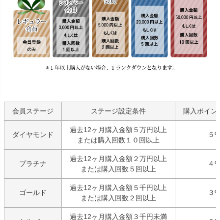
会員ステージ
ステージ設定条件
購入ポイン
過去12ヶ月購入金額５万円以上
ダイヤモンド
５
または購入回数１０回以上
過去12ヶ月購入金額２万円以上
プラチナ
４
または購入回数５回以上
過去12ヶ月購入金額５千円以上
ゴールド
３
または購入回数２回以上
過去12ヶ月購入金額３千円未満