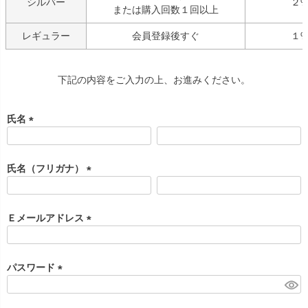
シルバー
２
または購入回数１回以上
レギュラー
会員登録後すぐ
１
下記の内容をご入力の上、お進みください。
氏名
(
必
須
氏名（フリガナ）
)
(
必
須
Ｅメールアドレス
)
(
必
須
パスワード
)
(
必