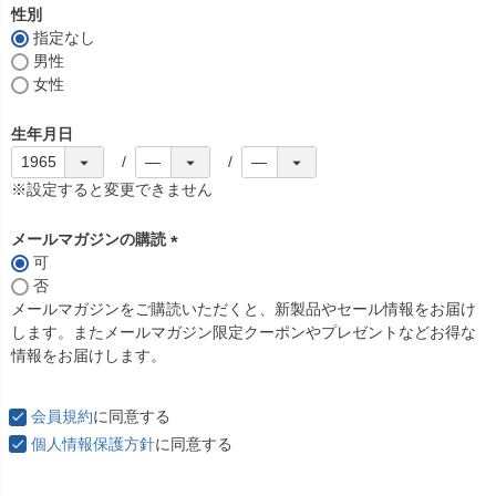
須
性別
)
指定なし
男性
女性
生年月日
※設定すると変更できません
メールマガジンの購読
可
(
否
必
メールマガジンをご購読いただくと、新製品やセール情報をお届け
須
します。またメールマガジン限定クーポンやプレゼントなどお得な
)
情報をお届けします。
会員規約
に同意する
個人情報保護方針
に同意する