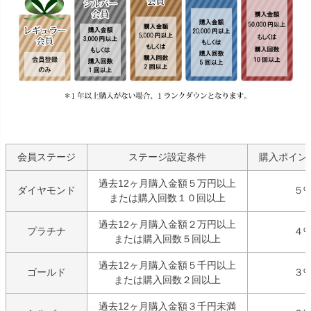
会員ステージ
ステージ設定条件
購入ポイン
過去12ヶ月購入金額５万円以上
ダイヤモンド
５
または購入回数１０回以上
過去12ヶ月購入金額２万円以上
プラチナ
４
または購入回数５回以上
過去12ヶ月購入金額５千円以上
ゴールド
３
または購入回数２回以上
過去12ヶ月購入金額３千円未満