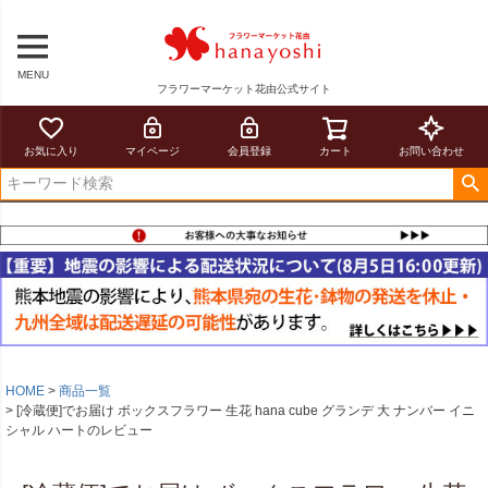
MENU
フラワーマーケット花由公式サイト
お気に入り
マイページ
会員登録
カート
お問い合わせ
HOME
商品一覧
[冷蔵便]でお届け ボックスフラワー 生花 hana cube グランデ 大 ナンバー イニ
シャル ハートのレビュー