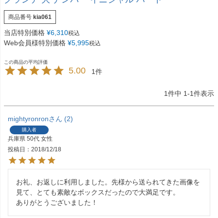
商品番号
kia061
当店特別価格
¥
6,310
税込
Web会員様特別価格
¥
5,995
税込
5.00
1
1
件中
1
-
1
件表示
mightyronron
2
購入者
兵庫県
50代
女性
投稿日
2018/12/18
お礼、お返しに利用しました。先様から送られてきた画像を
見て、とても素敵なボックスだったので大満足です。

ありがとうございました！