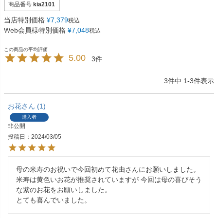
商品番号
kia2101
当店特別価格
¥
7,379
税込
Web会員様特別価格
¥
7,048
税込
5.00
3
3
件中
1
-
3
件表示
お花
1
購入者
非公開
投稿日
2024/03/05
母の米寿のお祝いで今回初めて花由さんにお願いしました。

米寿は黄色いお花が推奨されていますが 今回は母の喜びそう
な紫のお花をお願いしました。

とても喜んでいました。