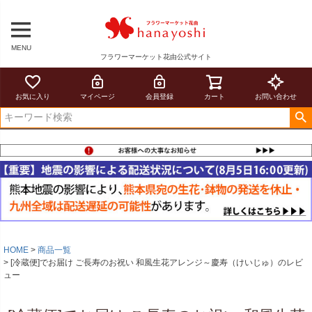
MENU
フラワーマーケット花由公式サイト
お気に入り
マイページ
会員登録
カート
お問い合わせ
HOME
商品一覧
[冷蔵便]でお届け ご長寿のお祝い 和風生花アレンジ～慶寿（けいじゅ）のレビ
ュー