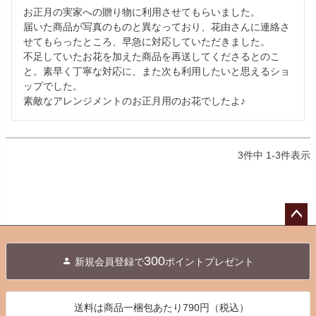
お正月の実家への贈り物に利用させてもらいました。

届いた商品が写真のものと異なっており、花由さんに連絡さ
せてもらったところ、早急に対応していただきました。

不足していたお花を加えた商品を再送してくださるとのこ
と。素早く丁寧な対応に、また次も利用したいと思えるショ
ップでした。

素敵なアレンジメントのお正月用のお花でしたよ♪
3
件中
1
-
3
件表示
ペー
ジト
300
新規会員登録で
ポイントプレゼント
ップ
へ
送料は商品一梱包あたり790円（税込）