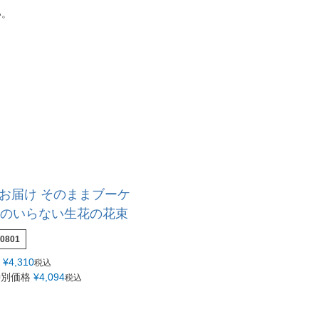
い。
でお届け そのままブーケ
花瓶のいらない生花の花束
b0801
¥
4,310
税込
特別価格
¥
4,094
税込