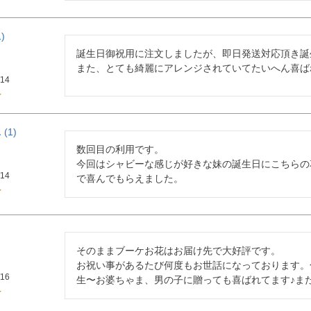
1
誕生日御祝用に注文しましたが、即日発送対応頂き誕
また、とても綺麗にアレンジされていてたいへん喜ば
/14
1
数回目の利用です。

今回はシャビーな感じが好きな妹の誕生日にこちらの
/14
で喜んでもらえました。
そのままブーケお花はお届け先で大好評です。

お祝い事があるたび何度もお世話になっております。
/16
生〜お婆ちゃま、男の子に贈っても喜ばれてます♪ま