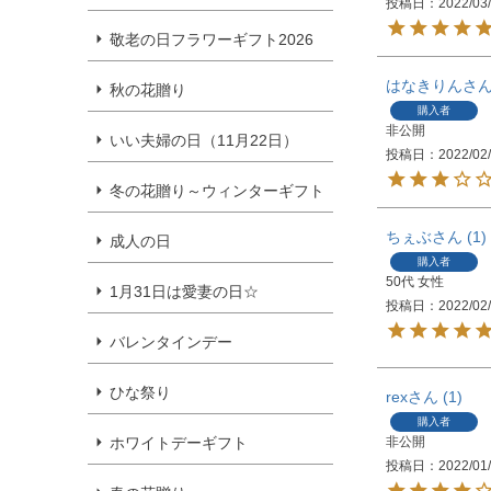
投稿日
2022/03
敬老の日フラワーギフト2026
はなきりん
秋の花贈り
購入者
非公開
いい夫婦の日（11月22日）
投稿日
2022/02
冬の花贈り～ウィンターギフト
ちぇぶ
1
成人の日
購入者
50代
女性
1月31日は愛妻の日☆
投稿日
2022/02
バレンタインデー
ひな祭り
rex
1
購入者
ホワイトデーギフト
非公開
投稿日
2022/01