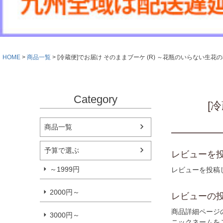
HOME
商品一覧
[冷蔵便]でお届け そのままブーケ (R) ～花瓶のいらない生花
Category
[
商品一覧
予算で選ぶ
レビューを投
～1999円
レビューを投稿
2000円～
レビューの
商品詳細ページ
3000円～
ニックネームを