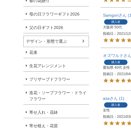
春の花贈り
母の日フラワーギフト2026
Samgori
購入者
父の日ギフト2026
大阪府
50代
投稿日
2021/12
デザイン・形態で選ぶ
花束
オズワルド
購入者
生花アレンジメント
愛知県
40代
女性
投稿日
2021/04
プリザーブドフラワー
造花・ソープフラワー・ドライ
asa
1
フラワー
購入者
女性
寄せ入れ・花鉢
投稿日
2021/03
寄せ植え・花苗