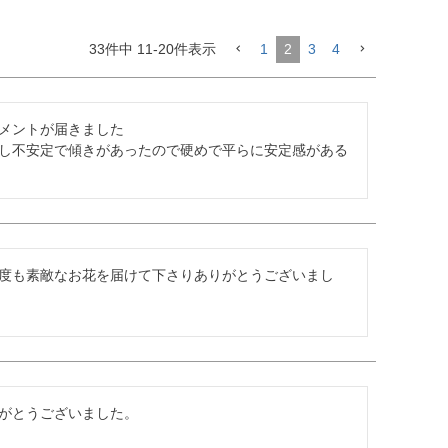
33
件中
11
-
20
件表示
1
2
3
4
メントが届きました

し不安定で傾きがあったので硬めで平らに安定感がある
度も素敵なお花を届けて下さりありがとうございまし
がとうございました。