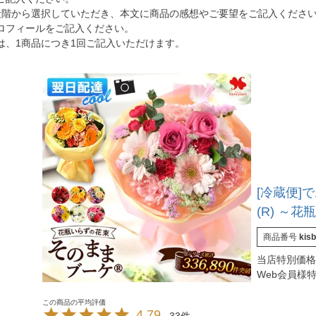
段階から選択していただき、本文に商品の感想やご要望をご記入くださ
ロフィールをご記入ください。
は、1商品につき1回ご記入いただけます。
[冷蔵便]
(R) ～
商品番号
kis
当店特別価格
Web会員様
4.79
33