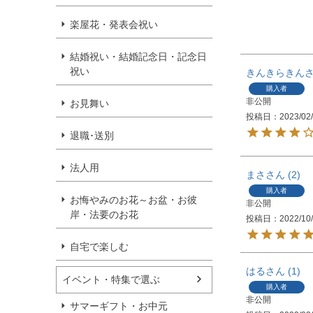
楽屋花・発表会祝い
結婚祝い・結婚記念日・記念日
祝い
きんきらきん
購入者
非公開
お見舞い
投稿日
2023/02
退職･送別
法人用
まさ
2
購入者
お悔やみのお花～お盆・お彼
非公開
岸・法要のお花
投稿日
2022/10
自宅で楽しむ
はる
1
イベント・特集で選ぶ
購入者
非公開
サマーギフト・お中元