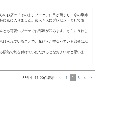
らのお店の「そのままブーケ」に目が留まり、今の季節
特に気に入りました。友人４人にプレゼントとして贈
んとも可愛いブーケでお部屋が和みます。さらにうれし
活けられていることで、花びらが重なっている部分はぶ
る段階で気を付けていただけるとなおよいかと思いま
33
件中
11
-
20
件表示
1
2
3
4