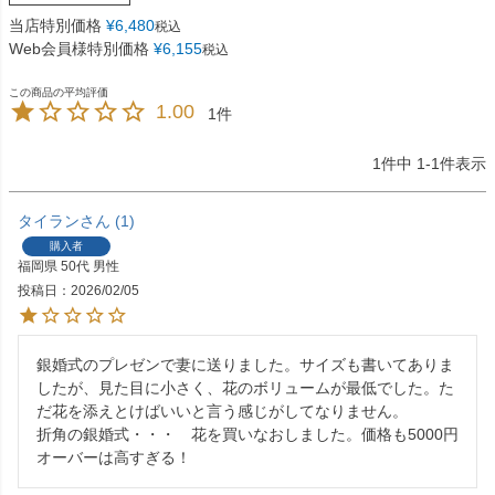
当店特別価格
¥
6,480
税込
Web会員様特別価格
¥
6,155
税込
1.00
1
1
件中
1
-
1
件表示
タイラン
1
購入者
福岡県
50代
男性
投稿日
2026/02/05
銀婚式のプレゼンで妻に送りました。サイズも書いてありま
したが、見た目に小さく、花のボリュームが最低でした。た
だ花を添えとけばいいと言う感じがしてなりません。

折角の銀婚式・・・　花を買いなおしました。価格も5000円
オーバーは高すぎる！